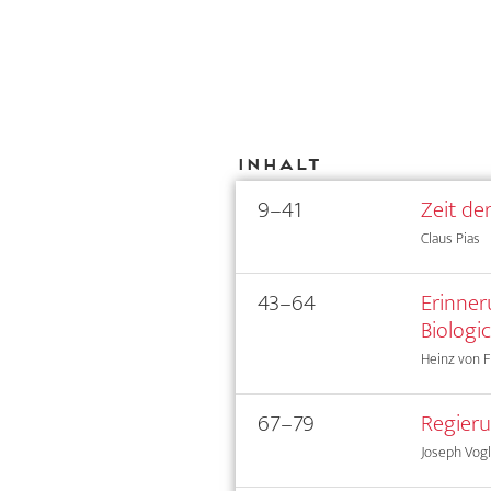
Inhalt
9–41
Zeit de
Claus Pias
43–64
Erinner
Biologi
Heinz von 
67–79
Regieru
Joseph Vogl