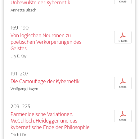
Unbewußte der Kybernetik
€ 9,95
Annette Bitsch
169–190
Von logischen Neuronen zu
p
poetischen Verkörperungen des
€ 14,95
Geistes
Lily E. Kay
191–207
Die Camouflage der Kybernetik
p
€ 9,95
Wolfgang Hagen
209–225
Parmenideische Variationen.
p
McCulloch, Heidegger und das
€ 9,95
kybernetische Ende der Philosophie
Erich Hörl