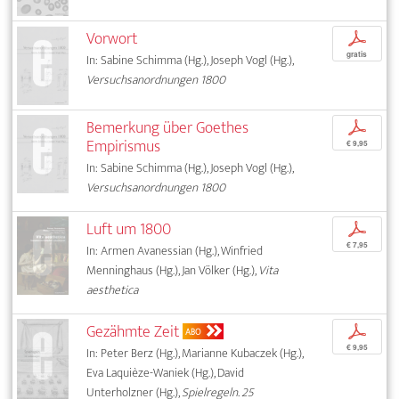
Vorwort
p
gratis
In: Sabine Schimma (Hg.), Joseph Vogl (Hg.),
Versuchsanordnungen 1800
Bemerkung über Goethes
p
Empirismus
€ 9,95
In: Sabine Schimma (Hg.), Joseph Vogl (Hg.),
Versuchsanordnungen 1800
Luft um 1800
p
€ 7,95
In: Armen Avanessian (Hg.), Winfried
Menninghaus (Hg.), Jan Völker (Hg.),
Vita
aesthetica
Gezähmte Zeit
p
ABO
€ 9,95
In: Peter Berz (Hg.), Marianne Kubaczek (Hg.),
Eva Laquièze-Waniek (Hg.), David
Unterholzner (Hg.),
Spielregeln. 25