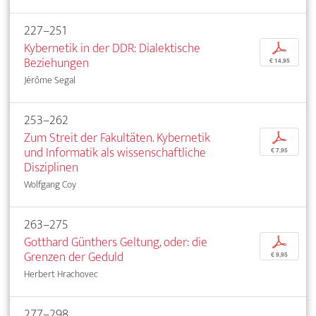
227–251
Kybernetik in der DDR: Dialektische
p
Beziehungen
€ 14,95
Jérôme Segal
253–262
Zum Streit der Fakultäten. Kybernetik
p
und Informatik als wissenschaftliche
€ 7,95
Disziplinen
Wolfgang Coy
263–275
Gotthard Günthers Geltung, oder: die
p
Grenzen der Geduld
€ 9,95
Herbert Hrachovec
277–298