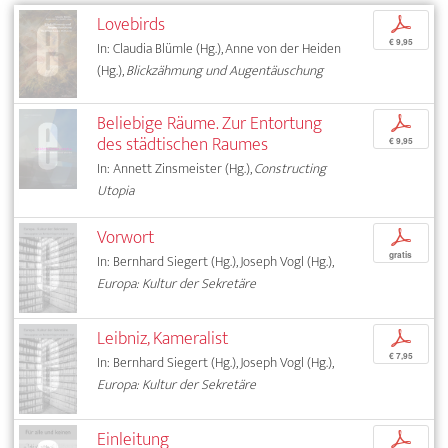
Lovebirds
p
€ 9,95
In: Claudia Blümle (Hg.), Anne von der Heiden
(Hg.),
Blickzähmung und Augentäuschung
Beliebige Räume. Zur Entortung
p
des städtischen Raumes
€ 9,95
In: Annett Zinsmeister (Hg.),
Constructing
Utopia
Vorwort
p
gratis
In: Bernhard Siegert (Hg.), Joseph Vogl (Hg.),
Europa: Kultur der Sekretäre
Leibniz, Kameralist
p
€ 7,95
In: Bernhard Siegert (Hg.), Joseph Vogl (Hg.),
Europa: Kultur der Sekretäre
Einleitung
p