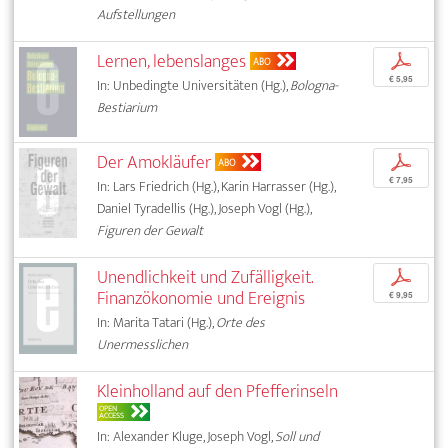
Aufstellungen
Lernen, lebenslanges
p
ABO
€ 5,95
In: Unbedingte Universitäten (Hg.),
Bologna-
Bestiarium
Der Amokläufer
p
ABO
€ 7,95
In: Lars Friedrich (Hg.), Karin Harrasser (Hg.),
Daniel Tyradellis (Hg.), Joseph Vogl (Hg.),
Figuren der Gewalt
Unendlichkeit und Zufälligkeit.
p
Finanzökonomie und Ereignis
€ 9,95
In: Marita Tatari (Hg.),
Orte des
Unermesslichen
Kleinholland auf den Pfefferinseln
OPEN
ACCESS
In: Alexander Kluge, Joseph Vogl,
Soll und