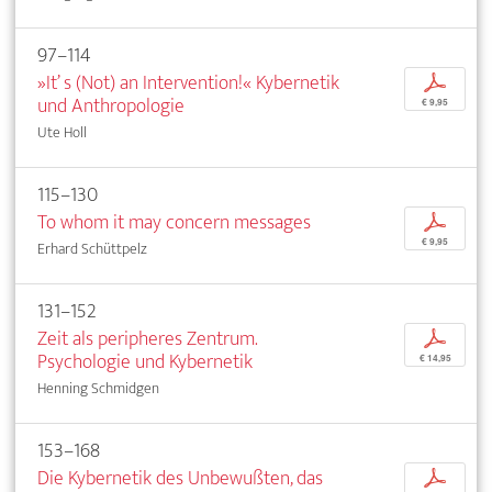
97–114
»It’ s (Not) an Intervention!« Kybernetik
p
und Anthropologie
€ 9,95
Ute Holl
115–130
To whom it may concern messages
p
€ 9,95
Erhard Schüttpelz
131–152
Zeit als peripheres Zentrum.
p
Psychologie und Kybernetik
€ 14,95
Henning Schmidgen
153–168
Die Kybernetik des Unbewußten, das
p