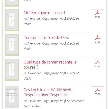
Météorologie du hasard
p
€ 7,95
In: Alexander Kluge, Joseph Vogl,
Crédit et
débit
L’ombre dans l’œil de Dieu
p
€ 7,95
In: Alexander Kluge, Joseph Vogl,
Crédit et
débit
Quel type de roman raconte la
p
bourse ?
€ 7,95
In: Alexander Kluge, Joseph Vogl,
Crédit et
débit
Das Loch in der Wirklichkeit.
p
Gespräch über Gespräche
€ 7,95
In: Alexander Kluge, Joseph Vogl,
Senkblei der
Geschichten