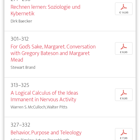
Rechnen lernen: Soziologie und
p
Kybernetik
€ 14,95
Dirk Baecker
301–312
For God’s Sake, Margaret. Conversation
p
with Gregory Bateson and Margaret
€ 9,95
Mead
Stewart Brand
313–325
A Logical Calculus of the Ideas
p
Immanent in Nervous Activity
€ 9,95
Warren S. McCulloch, Walter Pitts
327–332
Behavior, Purpose and Teleology
p
€ 7,95