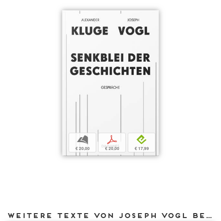
b
p
e
€ 20,00
€ 20,00
€ 17,99
Weitere Texte von Joseph Vogl bei DIAPHANES