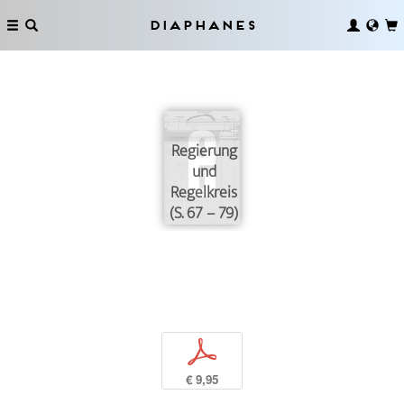
Diaphanes
Regierung
und
Regelkreis
(S. 67 – 79)
p
€ 9,95