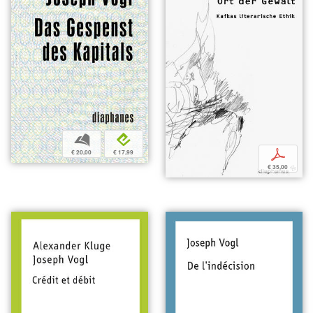
b
e
p
€ 20,00
€ 17,99
€ 35,00