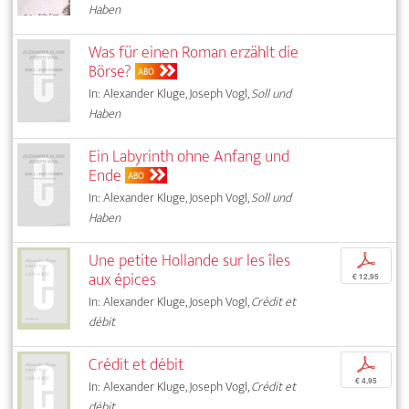
Haben
Was für einen Roman erzählt die
Börse?
ABO
In: Alexander Kluge, Joseph Vogl,
Soll und
Haben
Ein Labyrinth ohne Anfang und
Ende
ABO
In: Alexander Kluge, Joseph Vogl,
Soll und
Haben
Une petite Hollande sur les îles
p
aux épices
€ 12,95
In: Alexander Kluge, Joseph Vogl,
Crédit et
débit
Crédit et débit
p
€ 4,95
In: Alexander Kluge, Joseph Vogl,
Crédit et
débit