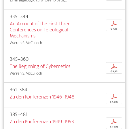
Julian Bigelow, Arturo Rosenblueth, ...
335–344
An Account of the First Three
p
Conferences on Teleological
€ 7,95
Mechanisms
Warren S. McCulloch
345–360
The Beginning of Cybernetics
p
€ 9,95
Warren S. McCulloch
361–384
Zu den Konferenzen 1946–1948
p
€ 14,95
385–481
Zu den Konferenzen 1949–1953
p
€ 14,95