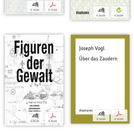
b
p
b
e
€ 19,00
€ 19,00
€ 30,00
€ 24,99
b
p
b
p
€ 18,00
€ 16,95
€ 30,00
€ 30,00