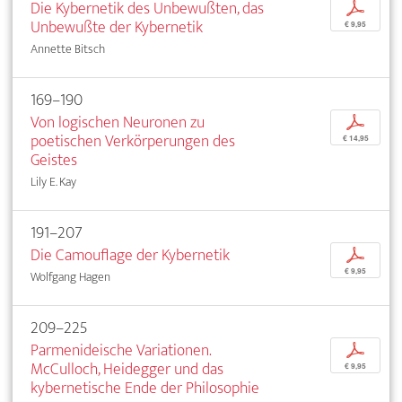
Die Kybernetik des Unbewußten, das
p
Unbewußte der Kybernetik
€ 9,95
Annette Bitsch
169–190
Von logischen Neuronen zu
p
poetischen Verkörperungen des
€ 14,95
Geistes
Lily E. Kay
191–207
Die Camouflage der Kybernetik
p
€ 9,95
Wolfgang Hagen
209–225
Parmenideische Variationen.
p
McCulloch, Heidegger und das
€ 9,95
kybernetische Ende der Philosophie