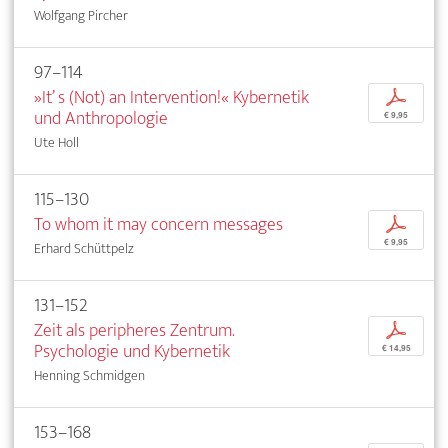
Wolfgang Pircher
97–114
»It’ s (Not) an Intervention!« Kybernetik
p
und Anthropologie
€ 9,95
Ute Holl
115–130
To whom it may concern messages
p
€ 9,95
Erhard Schüttpelz
131–152
Zeit als peripheres Zentrum.
p
Psychologie und Kybernetik
€ 14,95
Henning Schmidgen
153–168