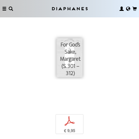
Diaphanes
For God’s
Sake,
Margaret
(S. 301 –
312)
p
€ 9,95