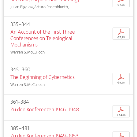
€ 7,95
Julian Bigelow, Arturo Rosenblueth, ...
335–344
An Account of the First Three
p
Conferences on Teleological
€ 7,95
Mechanisms
Warren S. McCulloch
345–360
The Beginning of Cybernetics
p
€ 9,95
Warren S. McCulloch
361–384
Zu den Konferenzen 1946–1948
p
€ 14,95
385–481
Zu den Konferenzen 1949–1953
p