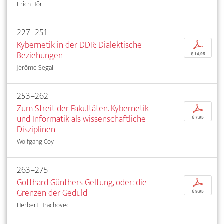
Erich Hörl
227–251
Kybernetik in der DDR: Dialektische
p
Beziehungen
€ 14,95
Jérôme Segal
253–262
Zum Streit der Fakultäten. Kybernetik
p
und Informatik als wissenschaftliche
€ 7,95
Disziplinen
Wolfgang Coy
263–275
Gotthard Günthers Geltung, oder: die
p
Grenzen der Geduld
€ 9,95
Herbert Hrachovec