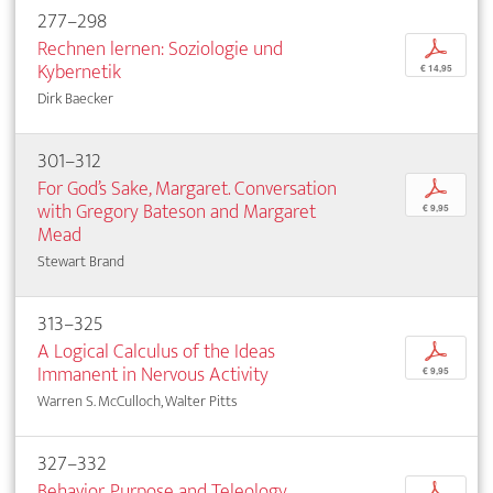
277–298
Rechnen lernen: Soziologie und
p
Kybernetik
€ 14,95
Dirk Baecker
301–312
For God’s Sake, Margaret. Conversation
p
with Gregory Bateson and Margaret
€ 9,95
Mead
Stewart Brand
313–325
A Logical Calculus of the Ideas
p
Immanent in Nervous Activity
€ 9,95
Warren S. McCulloch, Walter Pitts
327–332
Behavior, Purpose and Teleology
p