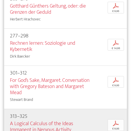
Gotthard Günthers Geltung, oder: die
p
Grenzen der Geduld
€ 9,95
Herbert Hrachovec
277–298
Rechnen lernen: Soziologie und
p
Kybernetik
€ 14,95
Dirk Baecker
301–312
For God’s Sake, Margaret. Conversation
p
with Gregory Bateson and Margaret
€ 9,95
Mead
Stewart Brand
313–325
A Logical Calculus of the Ideas
p
Immanent in Nervous Activity
€ 9,95