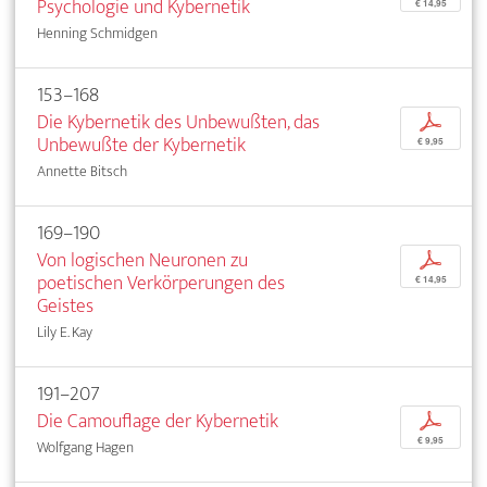
Psychologie und Kybernetik
€ 14,95
Henning Schmidgen
153–168
Die Kybernetik des Unbewußten, das
p
Unbewußte der Kybernetik
€ 9,95
Annette Bitsch
169–190
Von logischen Neuronen zu
p
poetischen Verkörperungen des
€ 14,95
Geistes
Lily E. Kay
191–207
Die Camouflage der Kybernetik
p
€ 9,95
Wolfgang Hagen