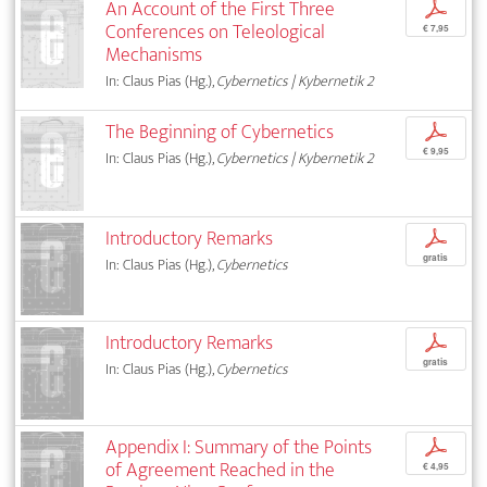
An Account of the First Three
p
Conferences on Teleological
€ 7,95
Mechanisms
In: Claus Pias (Hg.),
Cybernetics | Kybernetik 2
The Beginning of Cybernetics
p
€ 9,95
In: Claus Pias (Hg.),
Cybernetics | Kybernetik 2
Introductory Remarks
p
gratis
In: Claus Pias (Hg.),
Cybernetics
Introductory Remarks
p
gratis
In: Claus Pias (Hg.),
Cybernetics
Appendix I: Summary of the Points
p
of Agreement Reached in the
€ 4,95