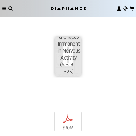
Diaphanes
A Logical
Calculus of
the Ideas
Immanent
in Nervous
Activity
(S. 313 –
325)
p
€ 9,95