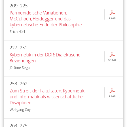
209–225
Parmenideische Variationen.
p
McCulloch, Heidegger und das
€ 9,95
kybernetische Ende der Philosophie
Erich Hörl
227–251
Kybernetik in der DDR: Dialektische
p
Beziehungen
€ 14,95
Jérôme Segal
253–262
Zum Streit der Fakultäten. Kybernetik
p
und Informatik als wissenschaftliche
€ 7,95
Disziplinen
Wolfgang Coy
263–275