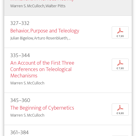
Warren S. McCulloch, Walter Pitts
327–332
Behavior, Purpose and Teleology
p
€ 7,95
Julian Bigelow, Arturo Rosenblueth, ...
335–344
An Account of the First Three
p
Conferences on Teleological
€ 7,95
Mechanisms
Warren S. McCulloch
345–360
The Beginning of Cybernetics
p
€ 9,95
Warren S. McCulloch
361–384