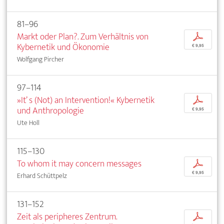
81–96
Markt oder Plan?. Zum Verhältnis von
p
Kybernetik und Ökonomie
€ 9,95
Wolfgang Pircher
97–114
»It’ s (Not) an Intervention!« Kybernetik
p
und Anthropologie
€ 9,95
Ute Holl
115–130
To whom it may concern messages
p
€ 9,95
Erhard Schüttpelz
131–152
Zeit als peripheres Zentrum.
p