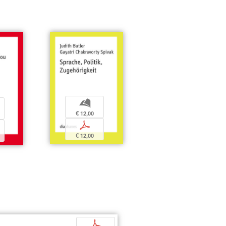
b
€ 12,00
p
€ 12,00
p