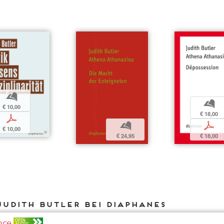
b
b
€ 10,00
€ 18,00
p
p
b
€ 10,00
€ 18,00
€ 24,95
Judith Butler bei DIAPHANES
nce
OPEN