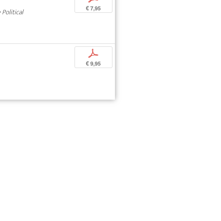
€ 7,95
Political
p
€ 9,95