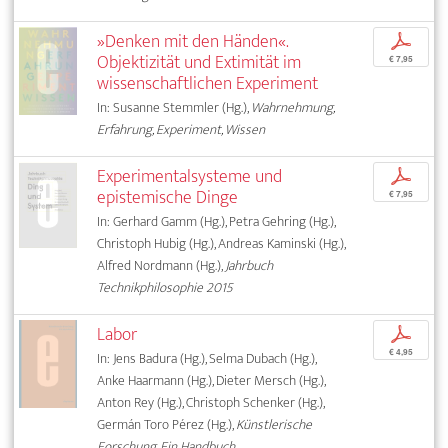
»Denken mit den Händen«.
p
Objektizität und Extimität im
€ 7,95
wissenschaftlichen Experiment
In: Susanne Stemmler (Hg.),
Wahrnehmung,
Erfahrung, Experiment, Wissen
Experimentalsysteme und
p
epistemische Dinge
€ 7,95
In: Gerhard Gamm (Hg.), Petra Gehring (Hg.),
Christoph Hubig (Hg.), Andreas Kaminski (Hg.),
Alfred Nordmann (Hg.),
Jahrbuch
Technikphilosophie 2015
Labor
p
€ 4,95
In: Jens Badura (Hg.), Selma Dubach (Hg.),
Anke Haarmann (Hg.), Dieter Mersch (Hg.),
Anton Rey (Hg.), Christoph Schenker (Hg.),
Germán Toro Pérez (Hg.),
Künstlerische
Forschung. Ein Handbuch