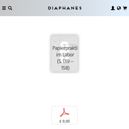
Diaphanes
Papierpraktiken
im Labor
(S. 139 –
158)
p
€ 9,95