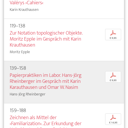
Valérys ›Cahiers‹
Karin Krauthausen
119–138
Zur Notation topologischer Objekte.
p
Moritz Epple im Gespräch mit Karin
€ 9,95
Krauthausen
Moritz Epple
139–158
Papierpraktiken im Labor. Hans-Jörg
p
Rheinberger im Gespräch mit Karin
€ 9,95
Karauthausen und Omar W. Nasim
Hans-Jörg Rheinberger
159–188
Zeichnen als Mittel der
p
›Familiarization‹. Zur Erkundung der
€ 14,95