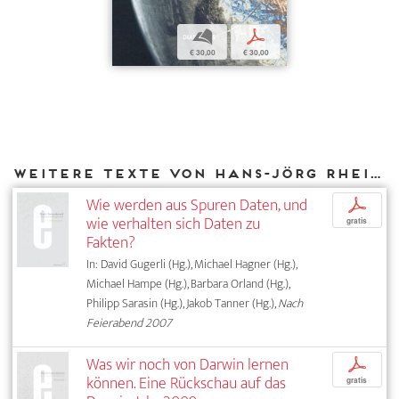
b
p
€ 30,00
€ 30,00
Weitere Texte von Hans-Jörg Rheinberger bei DIAPHANES
Wie werden aus Spuren Daten, und
p
wie verhalten sich Daten zu
gratis
Fakten?
In: David Gugerli (Hg.), Michael Hagner (Hg.),
Michael Hampe (Hg.), Barbara Orland (Hg.),
Philipp Sarasin (Hg.), Jakob Tanner (Hg.),
Nach
Feierabend 2007
Was wir noch von Darwin lernen
p
können. Eine Rückschau auf das
gratis