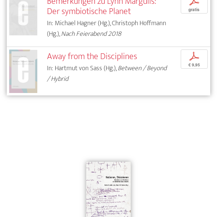
Bemerkungen zu Lynn Margulis:
p
Der symbiotische Planet
gratis
In: Michael Hagner (Hg.), Christoph Hoffmann
(Hg.),
Nach Feierabend 2018
Away from the Disciplines
p
€ 9,95
In: Hartmut von Sass (Hg.),
Between / Beyond
/ Hybrid