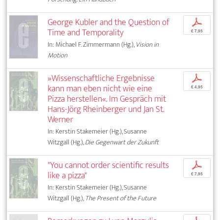
George Kubler and the Question of
p
Time and Temporality
€ 7,95
In: Michael F. Zimmermann (Hg.),
Vision in
Motion
»Wissenschaftliche Ergebnisse
p
kann man eben nicht wie eine
€ 4,95
Pizza herstellen«. Im Gespräch mit
Hans-Jörg Rheinberger und Jan St.
Werner
In: Kerstin Stakemeier (Hg.), Susanne
Witzgall (Hg.),
Die Gegenwart der Zukunft
"You cannot order scientific results
p
like a pizza"
€ 7,95
In: Kerstin Stakemeier (Hg.), Susanne
Witzgall (Hg.),
The Present of the Future