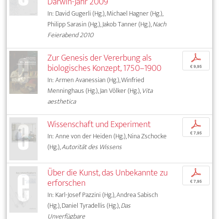
Darwin-Jahr 2009
In: David Gugerli (Hg.), Michael Hagner (Hg.),
Philipp Sarasin (Hg.), Jakob Tanner (Hg.),
Nach
Feierabend 2010
Zur Genesis der Vererbung als
p
biologisches Konzept, 1750–1900
€ 9,95
In: Armen Avanessian (Hg.), Winfried
Menninghaus (Hg.), Jan Völker (Hg.),
Vita
aesthetica
Wissenschaft und Experiment
p
€ 7,95
In: Anne von der Heiden (Hg.), Nina Zschocke
(Hg.),
Autorität des Wissens
Über die Kunst, das Unbekannte zu
p
erforschen
€ 7,95
In: Karl-Josef Pazzini (Hg.), Andrea Sabisch
(Hg.), Daniel Tyradellis (Hg.),
Das
Unverfügbare