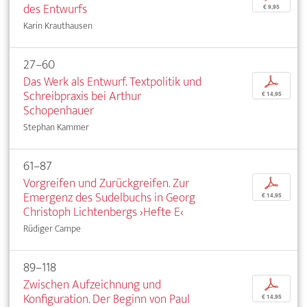
des Entwurfs
€ 9,95
Karin Krauthausen
27–60
Das Werk als Entwurf. Textpolitik und
p
Schreibpraxis bei Arthur
€ 14,95
Schopenhauer
Stephan Kammer
61–87
Vorgreifen und Zurückgreifen. Zur
p
Emergenz des Sudelbuchs in Georg
€ 14,95
Christoph Lichtenbergs ›Hefte E‹
Rüdiger Campe
89–118
Zwischen Aufzeichnung und
p
Konfiguration. Der Beginn von Paul
€ 14,95