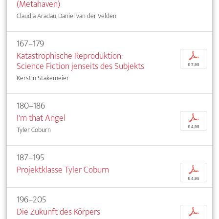
(Metahaven)
Claudia Aradau, Daniel van der Velden
167–179
Katastrophische Reproduktion:
p
Science Fiction jenseits des Subjekts
€ 7,95
Kerstin Stakemeier
180–186
I'm that Angel
p
€ 4,95
Tyler Coburn
187–195
Projektklasse Tyler Coburn
p
€ 4,95
196–205
Die Zukunft des Körpers
p