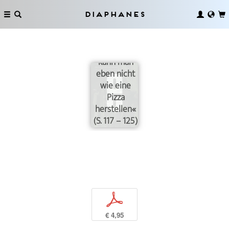
Diaphanes
»Wissenschaftliche
Ergebnisse
kann man
eben nicht
wie eine
Pizza
herstellen«
(S. 117 – 125)
p
€ 4,95