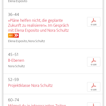
Elena Esposito
36–44
»Pläne helfen nicht, die geplante
p
Zukunft zu realisieren«. Im Gespräch
€ 4,95
mit Elena Esposito und Nora Schultz
ABO
Elena Esposito, Nora Schultz
45–51
B-Ebenen
p
€ 4,95
Nora Schultz
52–59
Projektklasse Nora Schultz
p
€ 4,95
60–74
Mögest du in interessanten Zeiten
p