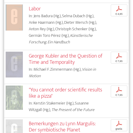
Labor
p
€ 4,95
In: Jens Badura (Hg.), Selma Dubach (Hg.),
Anke Haarmann (Hg.), Dieter Mersch (Hg.),
Anton Rey (Hg.), Christoph Schenker (Hg.),
Germán Toro Pérez (Hg.),
Künstlerische
Forschung. Ein Handbuch
George Kubler and the Question of
p
Time and Temporality
€ 7,95
In: Michael F. Zimmermann (Hg.),
Vision in
Motion
"You cannot order scientific results
p
like a pizza"
€ 7,95
In: Kerstin Stakemeier (Hg.), Susanne
Witzgall (Hg.),
The Present of the Future
Bemerkungen zu Lynn Margulis:
p
Der symbiotische Planet
gratis