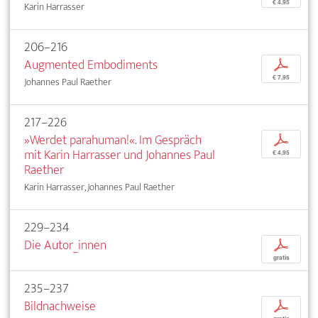
€ 4,95
Karin Harrasser
206–216
Augmented Embodiments
p
€ 7,95
Johannes Paul Raether
217–226
»Werdet parahuman!«. Im Gespräch
p
mit Karin Harrasser und Johannes Paul
€ 4,95
Raether
Karin Harrasser, Johannes Paul Raether
229–234
Die Autor_innen
p
gratis
235–237
Bildnachweise
p