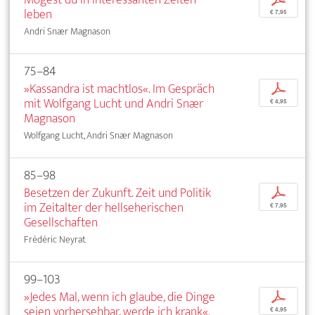
leben
€ 7,95
Andri Snær Magnason
75–84
»Kassandra ist machtlos«. Im Gespräch
p
mit Wolfgang Lucht und Andri Snær
€ 4,95
Magnason
Wolfgang Lucht, Andri Snær Magnason
85–98
Besetzen der Zukunft. Zeit und Politik
p
im Zeitalter der hellseherischen
€ 7,95
Gesellschaften
Frédéric Neyrat
99–103
»Jedes Mal, wenn ich glaube, die Dinge
p
seien vorhersehbar, werde ich krank«.
€ 4,95