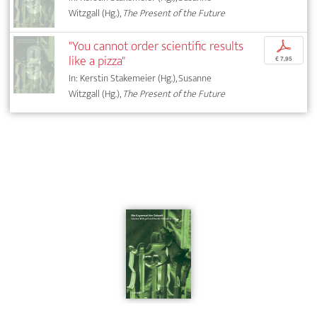
Witzgall (Hg.),
The Present of the Future
"You cannot order scientific results
p
like a pizza"
€ 7,95
In: Kerstin Stakemeier (Hg.), Susanne
Witzgall (Hg.),
The Present of the Future