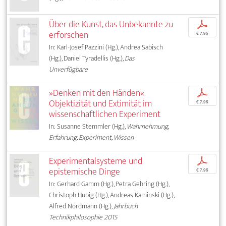
Über die Kunst, das Unbekannte zu
p
erforschen
€ 7,95
In: Karl-Josef Pazzini (Hg.), Andrea Sabisch
(Hg.), Daniel Tyradellis (Hg.),
Das
Unverfügbare
»Denken mit den Händen«.
p
Objektizität und Extimität im
€ 7,95
wissenschaftlichen Experiment
In: Susanne Stemmler (Hg.),
Wahrnehmung,
Erfahrung, Experiment, Wissen
Experimentalsysteme und
p
epistemische Dinge
€ 7,95
In: Gerhard Gamm (Hg.), Petra Gehring (Hg.),
Christoph Hubig (Hg.), Andreas Kaminski (Hg.),
Alfred Nordmann (Hg.),
Jahrbuch
Technikphilosophie 2015