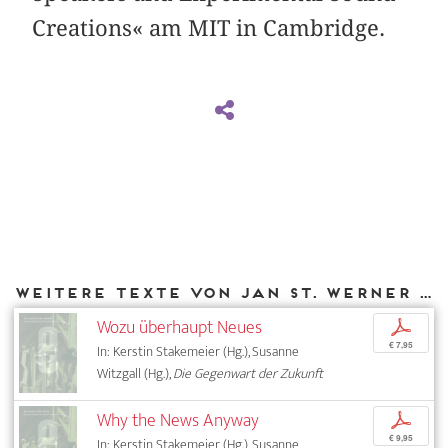
Creations« am MIT in Cambridge.
Weitere Texte von Jan St. Werner bei DIAPHANES
Wozu überhaupt Neues
p
€ 7,95
In: Kerstin Stakemeier (Hg.), Susanne
Witzgall (Hg.),
Die Gegenwart der Zukunft
Why the News Anyway
p
€ 9,95
In: Kerstin Stakemeier (Hg.), Susanne