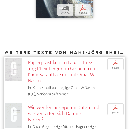
b
p
€ 30,00
€ 30,00
Weitere Texte von Hans-Jörg Rheinberger bei DIAPHANES
Papierpraktiken im Labor. Hans-
p
Jörg Rheinberger im Gespräch mit
€ 9,95
Karin Karauthausen und Omar W.
Nasim
In: Karin Krauthausen (Hg.), Omar W. Nasim
(Hg.),
Notieren, Skizzieren
Wie werden aus Spuren Daten, und
p
wie verhalten sich Daten zu
gratis
Fakten?
In: David Gugerli (Hg.), Michael Hagner (Hg.),