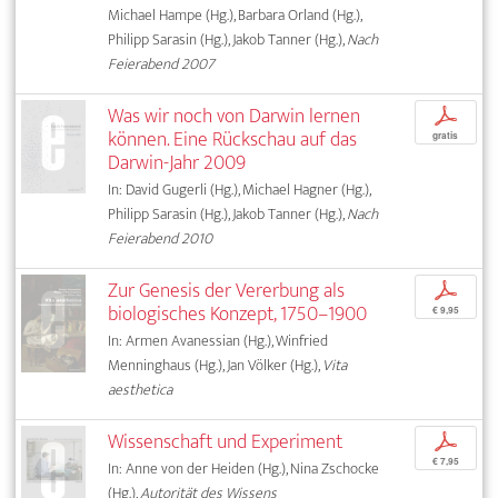
Michael Hampe (Hg.), Barbara Orland (Hg.),
Philipp Sarasin (Hg.), Jakob Tanner (Hg.),
Nach
Feierabend 2007
Was wir noch von Darwin lernen
p
können. Eine Rückschau auf das
gratis
Darwin-Jahr 2009
In: David Gugerli (Hg.), Michael Hagner (Hg.),
Philipp Sarasin (Hg.), Jakob Tanner (Hg.),
Nach
Feierabend 2010
Zur Genesis der Vererbung als
p
biologisches Konzept, 1750–1900
€ 9,95
In: Armen Avanessian (Hg.), Winfried
Menninghaus (Hg.), Jan Völker (Hg.),
Vita
aesthetica
Wissenschaft und Experiment
p
€ 7,95
In: Anne von der Heiden (Hg.), Nina Zschocke
(Hg.),
Autorität des Wissens