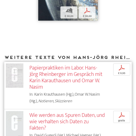
b
p
€ 30,00
€ 30,00
Weitere Texte von Hans-Jörg Rheinberger bei DIAPHANES
Papierpraktiken im Labor. Hans-
p
Jörg Rheinberger im Gespräch mit
€ 9,95
Karin Karauthausen und Omar W.
Nasim
In: Karin Krauthausen (Hg.), Omar W. Nasim
(Hg.),
Notieren, Skizzieren
Wie werden aus Spuren Daten, und
p
wie verhalten sich Daten zu
gratis
Fakten?
In: David Gugerli (Hg.), Michael Hagner (Hg.),