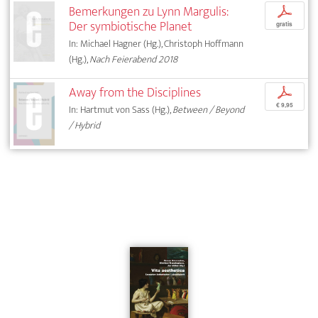
Bemerkungen zu Lynn Margulis:
p
Der symbiotische Planet
gratis
In: Michael Hagner (Hg.), Christoph Hoffmann
(Hg.),
Nach Feierabend 2018
Away from the Disciplines
p
€ 9,95
In: Hartmut von Sass (Hg.),
Between / Beyond
/ Hybrid