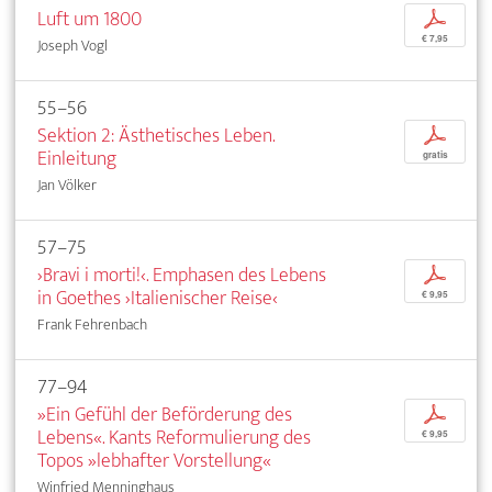
Luft um 1800
p
€ 7,95
Joseph Vogl
55–56
Sektion 2: Ästhetisches Leben.
p
Einleitung
gratis
Jan Völker
57–75
›Bravi i morti!‹. Emphasen des Lebens
p
in Goethes ›Italienischer Reise‹
€ 9,95
Frank Fehrenbach
77–94
»Ein Gefühl der Beförderung des
p
Lebens«. Kants Reformulierung des
€ 9,95
Topos »lebhafter Vorstellung«
Winfried Menninghaus