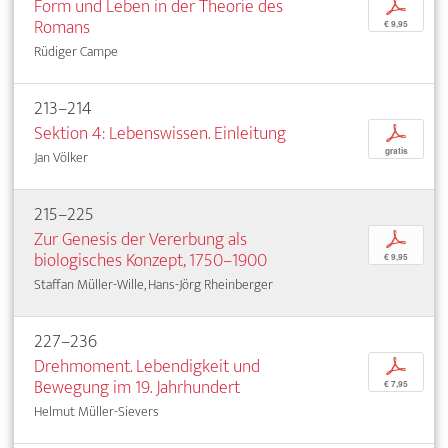
Form und Leben in der Theorie des
p
Romans
€ 9,95
Rüdiger Campe
213–214
Sektion 4: Lebenswissen. Einleitung
p
gratis
Jan Völker
215–225
Zur Genesis der Vererbung als
p
biologisches Konzept, 1750–1900
€ 9,95
Staffan Müller-Wille, Hans-Jörg Rheinberger
227–236
Drehmoment. Lebendigkeit und
p
Bewegung im 19. Jahrhundert
€ 7,95
Helmut Müller-Sievers