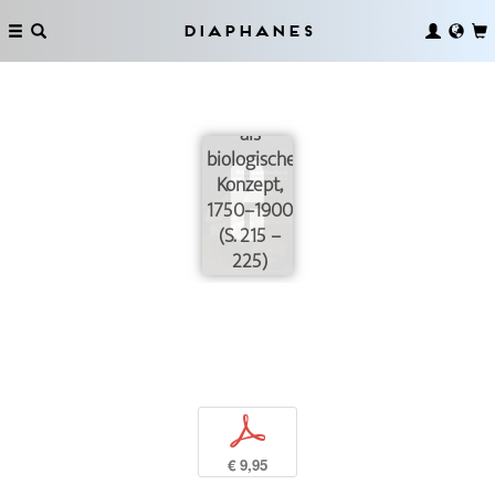
Zur
Diaphanes
Genesis
der
Vererbung
als
biologisches
Konzept,
1750–1900
(S. 215 –
225)
p
€ 9,95