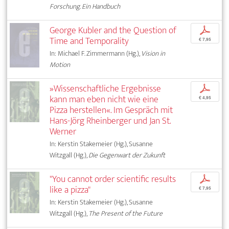
Forschung. Ein Handbuch
George Kubler and the Question of
p
Time and Temporality
€ 7,95
In: Michael F. Zimmermann (Hg.),
Vision in
Motion
»Wissenschaftliche Ergebnisse
p
kann man eben nicht wie eine
€ 4,95
Pizza herstellen«. Im Gespräch mit
Hans-Jörg Rheinberger und Jan St.
Werner
In: Kerstin Stakemeier (Hg.), Susanne
Witzgall (Hg.),
Die Gegenwart der Zukunft
"You cannot order scientific results
p
like a pizza"
€ 7,95
In: Kerstin Stakemeier (Hg.), Susanne
Witzgall (Hg.),
The Present of the Future