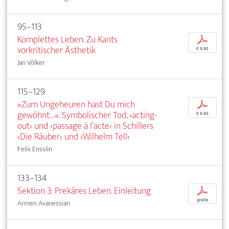
95–113
Komplettes Leben. Zu Kants
p
vorkritischer Ästhetik
€ 9,95
Jan Völker
115–129
»Zum Ungeheuren hast Du mich
p
gewöhnt…«. Symbolischer Tod, ›acting-
€ 9,95
out‹ und ›passage à l’acte‹ in Schillers
›Die Räuber‹ und ›Wilhelm Tell‹
Felix Ensslin
133–134
Sektion 3: Prekäres Leben. Einleitung
p
gratis
Armen Avanessian