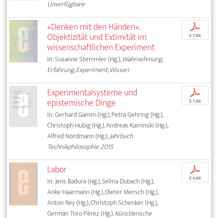
Unverfügbare
»Denken mit den Händen«.
p
Objektizität und Extimität im
€ 7,95
wissenschaftlichen Experiment
In: Susanne Stemmler (Hg.),
Wahrnehmung,
Erfahrung, Experiment, Wissen
Experimentalsysteme und
p
epistemische Dinge
€ 7,95
In: Gerhard Gamm (Hg.), Petra Gehring (Hg.),
Christoph Hubig (Hg.), Andreas Kaminski (Hg.),
Alfred Nordmann (Hg.),
Jahrbuch
Technikphilosophie 2015
Labor
p
€ 4,95
In: Jens Badura (Hg.), Selma Dubach (Hg.),
Anke Haarmann (Hg.), Dieter Mersch (Hg.),
Anton Rey (Hg.), Christoph Schenker (Hg.),
Germán Toro Pérez (Hg.),
Künstlerische