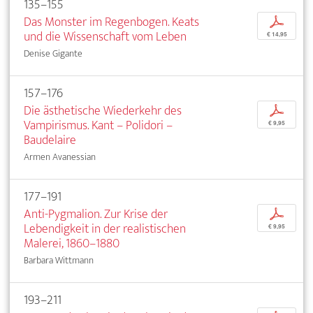
135–155
Das Monster im Regenbogen. Keats
p
und die Wissenschaft vom Leben
€ 14,95
Denise Gigante
157–176
Die ästhetische Wiederkehr des
p
Vampirismus. Kant – Polidori –
€ 9,95
Baudelaire
Armen Avanessian
177–191
Anti-Pygmalion. Zur Krise der
p
Lebendigkeit in der realistischen
€ 9,95
Malerei, 1860–1880
Barbara Wittmann
193–211