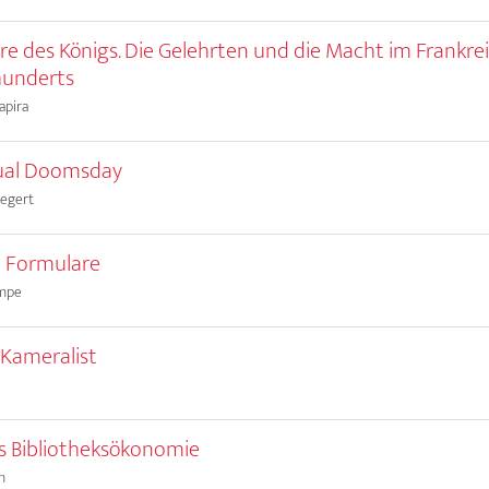
re des Königs. Die Gelehrten und die Macht im Frankre
rhunderts
apira
ual Doomsday
iegert
e Formulare
ampe
, Kameralist
s Bibliotheksökonomie
m