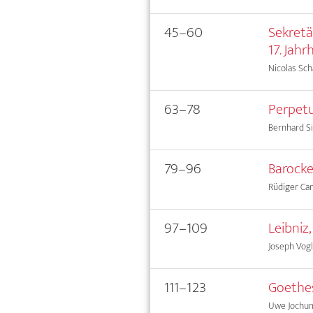
45–60
Sekretä
17. Jah
Nicolas Sch
63–78
Perpet
Bernhard S
79–96
Barock
Rüdiger C
97–109
Leibniz
Joseph Vogl
111–123
Goethe
Uwe Jochu