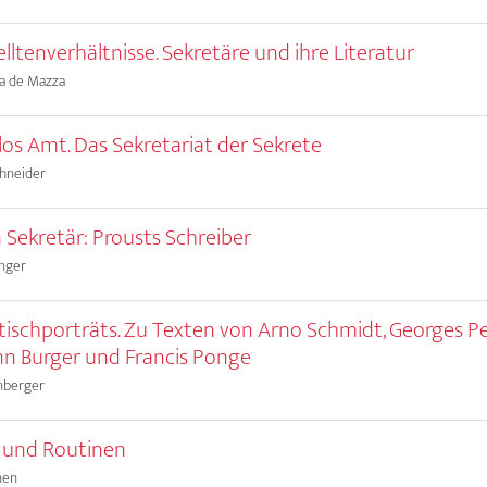
lltenverhältnisse. Sekretäre und ihre Literatur
la de Mazza
los Amt. Das Sekretariat der Sekrete
hneider
n Sekretär: Prousts Schreiber
enger
tischporträts. Zu Texten von Arno Schmidt, Georges Pe
n Burger und Francis Ponge
nberger
 und Routinen
nen