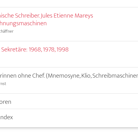
sche Schreiber. Jules Etienne Mareys
chnungsmaschinen
chäffner
 Sekretäre: 1968, 1978, 1998
rinnen ohne Chef. (Mnemosyne, Klio, Schreibmaschine
rnst
toren
ndex