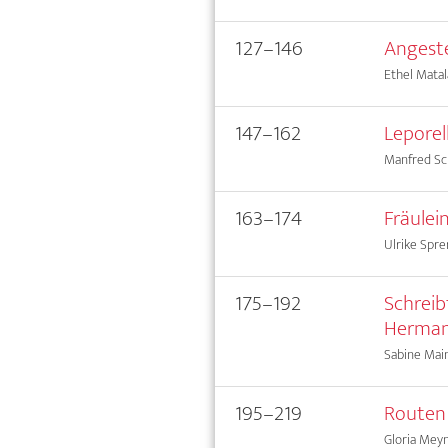
127–146
Angeste
Ethel Mata
147–162
Leporel
Manfred Sc
163–174
Fräulei
Ulrike Spr
175–192
Schreib
Herman
Sabine Mai
195–219
Routen
Gloria Mey