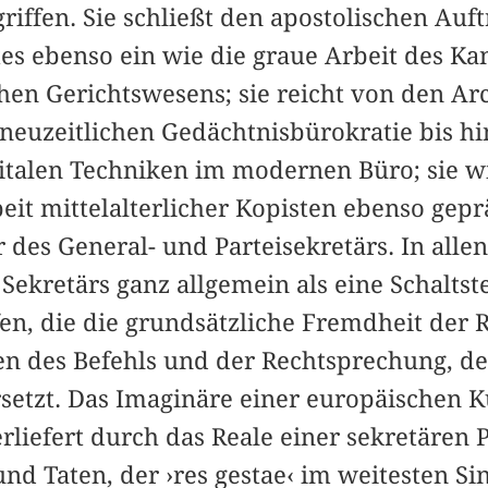
riffen. Sie schließt den apostolischen Auft
es ebenso ein wie die graue Arbeit des Ka
hen Gerichtswesens; sie reicht von den Ar
 neuzeitlichen Gedächtnisbürokratie bis h
gitalen Techniken im modernen Büro; sie w
it mittelalterlicher Kopisten ebenso gepr
des General- und Parteisekretärs. In allen 
s Sekretärs ganz allgemein als eine Schalts
en, die die grundsätzliche Fremdheit der R
en des Befehls und der Rechtsprechung, d
setzt. Das Imaginäre einer europäischen K
liefert durch das Reale einer sekretären Po
nd Taten, der ›res gestae‹ im weitesten Si