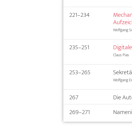
221–234
Mechani
Aufzei
Wolfgang S
235–251
Digitale
Claus Pias
253–265
Sekretä
Wolfgang E
267
Die Au
269–271
Nameni