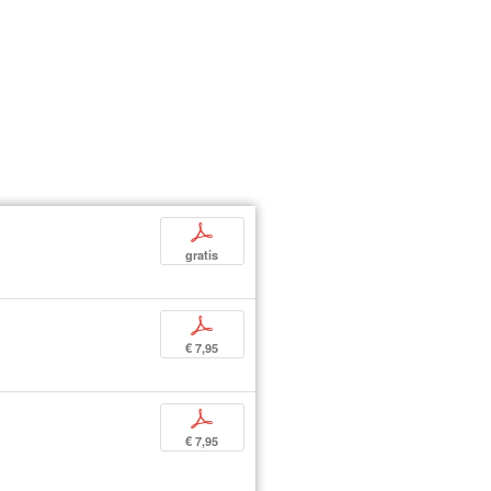
p
gratis
p
€ 7,95
p
€ 7,95