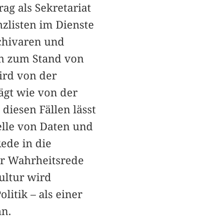
rag als Sekretariat
nzlisten im Dienste
chivaren und
in zum Stand von
ird von der
ägt wie von der
diesen Fällen lässt
telle von Daten und
ede in die
er Wahrheitsrede
ultur wird
litik – als einer
nn.