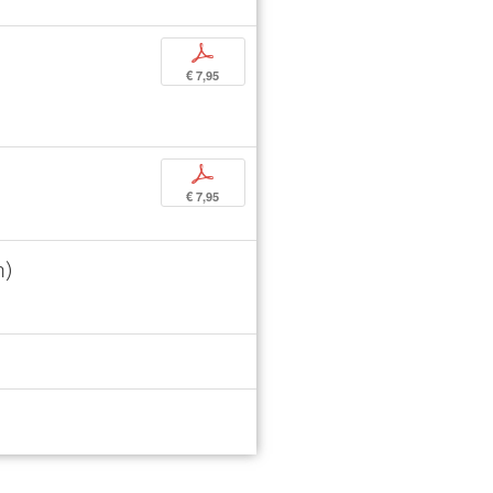
p
€ 7,95
p
€ 7,95
n)