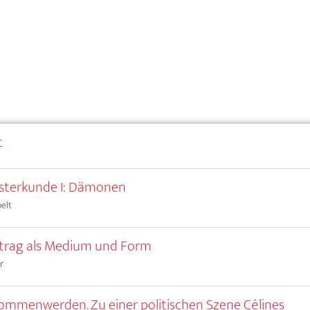
t
sterkunde I: Dämonen
elt
trag als Medium und Form
r
mmenwerden. Zu einer politischen Szene Célines