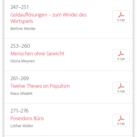
247–251
Goldauflösungen – zum Windei des
p
Wortspiels
€ 7,95
Bettine Menke
253–260
Menschen ohne Gewicht
p
€ 7,95
Gloria Meynen
261–269
Twelve Theses on Populism
p
€ 7,95
Klaus Mladek
271–276
Poseidons Büro
p
€ 7,95
Lothar Müller