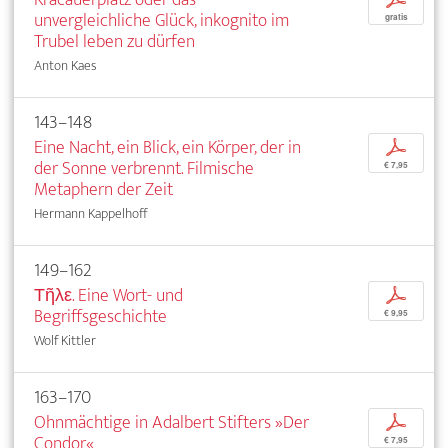
unvergleichliche Glück, inkognito im
gratis
Trubel leben zu dürfen
Anton Kaes
143–148
Eine Nacht, ein Blick, ein Körper, der in
p
der Sonne verbrennt. Filmische
€ 7,95
Metaphern der Zeit
Hermann Kappelhoff
149–162
Τῆλε. Eine Wort- und
p
Begriffsgeschichte
€ 9,95
Wolf Kittler
163–170
Ohnmächtige in Adalbert Stifters »Der
p
Condor«
€ 7,95