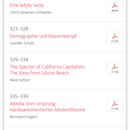
Eine letzte Seite
p
gratis
Ulrich Johannes Schneider
323–328
Demographie und Klassenkampf
p
€ 7,95
Leander Scholz
329–334
The Specter of California Capitalism:
p
The View from Silicon Beach
€ 7,95
Mark Seltzer
335–339
Akedia. Vom Ursprung
p
hardwareorientierter Medientheorie
€ 7,95
Bernhard Siegert