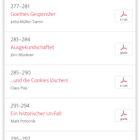
277–281
Goethes Gespenster
p
€ 7,95
Jutta Müller-Tamm
283–284
Ausgekundschaftet
p
gratis
Jörn Münkner
285–290
...und die Cookies löschen!
p
€ 7,95
Claus Pias
291–294
Ein historischer Un-Fall
p
gratis
Mark Potocnik
295–297