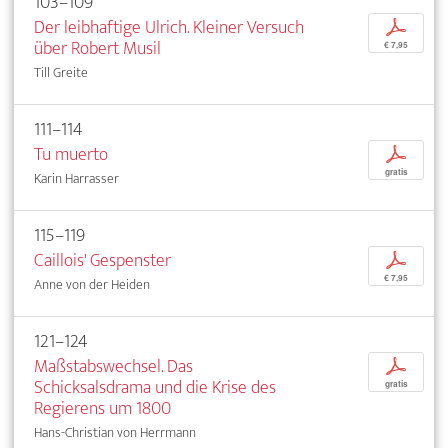
103–109
Der leibhaftige Ulrich. Kleiner Versuch
p
über Robert Musil
€ 7,95
Till Greite
111–114
Tu muerto
p
gratis
Karin Harrasser
115–119
Caillois' Gespenster
p
€ 7,95
Anne von der Heiden
121–124
Maßstabswechsel. Das
p
Schicksalsdrama und die Krise des
gratis
Regierens um 1800
Hans-Christian von Herrmann