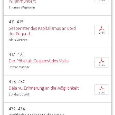
19. Jahrhundert
€ 7,95
Thomas Wegmann
411–416
Gespenster des Kapitalismus an Bord
p
der Pequod
€ 7,95
Niels Werber
417–422
Der Pöbel als Gespenst des Volks
p
€ 7,95
Roman Widder
423–430
Déjà-vu. Erinnerung an die Möglichkeit
p
€ 7,95
Burkhardt Wolf
432–434