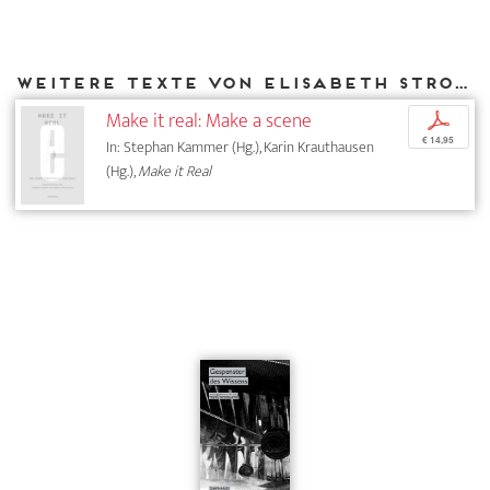
Weitere Texte von Elisabeth Strowick bei DIAPHANES
Make it real: Make a scene
p
€ 14,95
In: Stephan Kammer (Hg.), Karin Krauthausen
(Hg.),
Make it Real