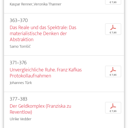
€ 7,95
Kaspar Renner, Veronika Thanner
363–370
Das Reale und das Spektrale: Das
p
materialistische Denken der
€ 7,95
Abstraktion
Samo Tomšič
371–376
Unvergleichliche Ruhe. Franz Kafkas
p
Protokollaufnahmen
€ 7,95
Johannes Türk
377–383
Der Geldkomplex (Franziska zu
p
Reventlow)
€ 7,95
Ulrike Vedder