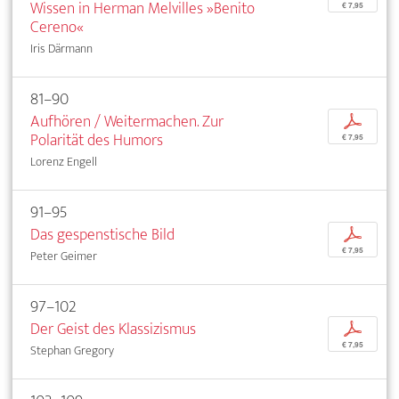
Wissen in Herman Melvilles »Benito
€ 7,95
Cereno«
Iris Därmann
81–90
Aufhören / Weitermachen. Zur
p
Polarität des Humors
€ 7,95
Lorenz Engell
91–95
Das gespenstische Bild
p
€ 7,95
Peter Geimer
97–102
Der Geist des Klassizismus
p
€ 7,95
Stephan Gregory