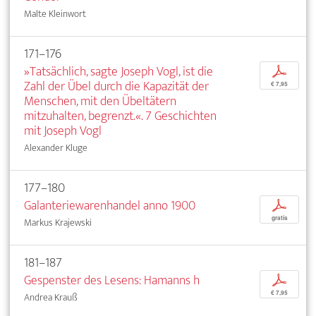
Malte Kleinwort
171–176
»Tatsächlich, sagte Joseph Vogl, ist die
p
Zahl der Übel durch die Kapazität der
€ 7,95
Menschen, mit den Übeltätern
mitzuhalten, begrenzt.«. 7 Geschichten
mit Joseph Vogl
Alexander Kluge
177–180
Galanteriewarenhandel anno 1900
p
gratis
Markus Krajewski
181–187
Gespenster des Lesens: Hamanns h
p
€ 7,95
Andrea Krauß