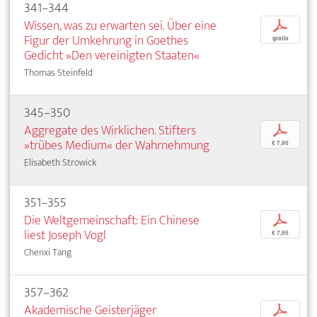
341–344
Wissen, was zu erwarten sei. Über eine
p
Figur der Umkehrung in Goethes
gratis
Gedicht »Den vereinigten Staaten«
Thomas Steinfeld
345–350
Aggregate des Wirklichen. Stifters
p
»trübes Medium« der Wahrnehmung
€ 7,95
Elisabeth Strowick
351–355
Die Weltgemeinschaft: Ein Chinese
p
liest Joseph Vogl
€ 7,95
Chenxi Tang
357–362
Akademische Geisterjäger
p