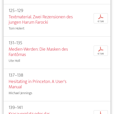
125–129
Textmaterial. Zwei Rezensionen des
p
jungen Harum Farocki
€ 7,95
Tom Holert
131–135
Medien-Werden: Die Masken des
p
Fantômas
€ 7,95
Ute Holl
137–138
Hesitating in Princeton. A User's
Manual
Michael Jennings
139–141
Kracauerplatz oder das
p