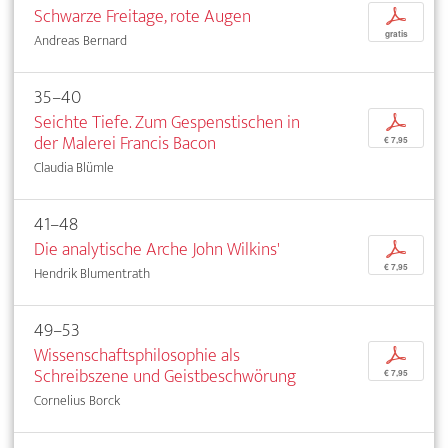
Schwarze Freitage, rote Augen
p
gratis
Andreas Bernard
35–40
Seichte Tiefe. Zum Gespenstischen in
p
der Malerei Francis Bacon
€ 7,95
Claudia Blümle
41–48
Die analytische Arche John Wilkins'
p
€ 7,95
Hendrik Blumentrath
49–53
Wissenschaftsphilosophie als
p
Schreibszene und Geistbeschwörung
€ 7,95
Cornelius Borck