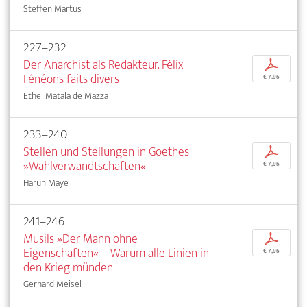
Steffen Martus
227–232
Der Anarchist als Redakteur. Félix
p
Fénéons faits divers
€ 7,95
Ethel Matala de Mazza
233–240
Stellen und Stellungen in Goethes
p
»Wahlverwandtschaften«
€ 7,95
Harun Maye
241–246
Musils »Der Mann ohne
p
Eigenschaften« – Warum alle Linien in
€ 7,95
den Krieg münden
Gerhard Meisel