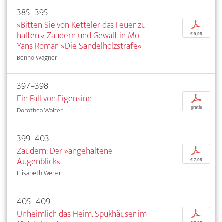
385–395
»Bitten Sie von Ketteler das Feuer zu
p
halten.« Zaudern und Gewalt in Mo
€ 9,95
Yans Roman »Die Sandelholzstrafe«
Benno Wagner
397–398
Ein Fall von Eigensinn
p
gratis
Dorothea Walzer
399–403
Zaudern: Der »angehaltene
p
Augenblick«
€ 7,95
Elisabeth Weber
405–409
Unheimlich das Heim. Spukhäuser im
p