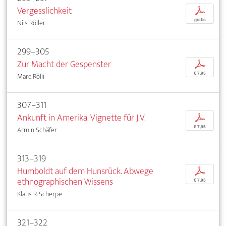
Vergesslichkeit
p
gratis
Nils Röller
299–305
Zur Macht der Gespenster
p
€ 7,95
Marc Rölli
307–311
Ankunft in Amerika. Vignette für J.V.
p
€ 7,95
Armin Schäfer
313–319
Humboldt auf dem Hunsrück. Abwege
p
ethnographischen Wissens
€ 7,95
Klaus R. Scherpe
321–322