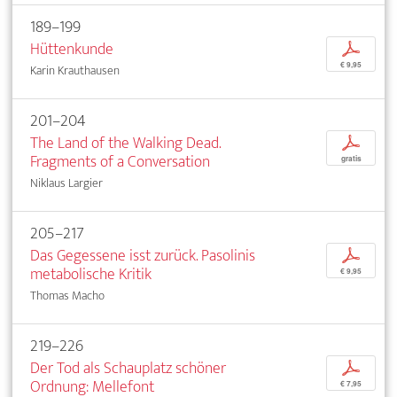
189–199
Hüttenkunde
p
€ 9,95
Karin Krauthausen
201–204
The Land of the Walking Dead.
p
Fragments of a Conversation
gratis
Niklaus Largier
205–217
Das Gegessene isst zurück. Pasolinis
p
metabolische Kritik
€ 9,95
Thomas Macho
219–226
Der Tod als Schauplatz schöner
p
Ordnung: Mellefont
€ 7,95