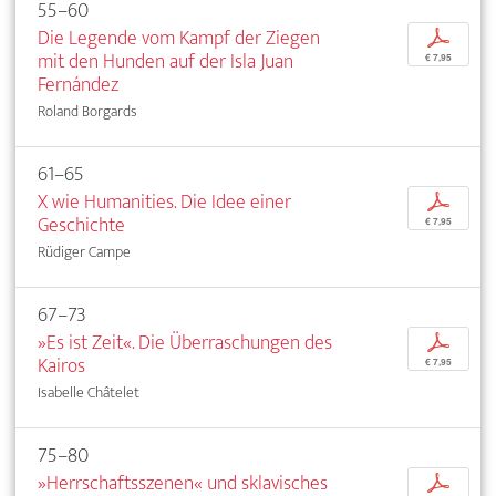
55–60
Die Legende vom Kampf der Ziegen
p
mit den Hunden auf der Isla Juan
€ 7,95
Fernández
Roland Borgards
61–65
X wie Humanities. Die Idee einer
p
Geschichte
€ 7,95
Rüdiger Campe
67–73
»Es ist Zeit«. Die Überraschungen des
p
Kairos
€ 7,95
Isabelle Châtelet
75–80
»Herrschaftsszenen« und sklavisches
p