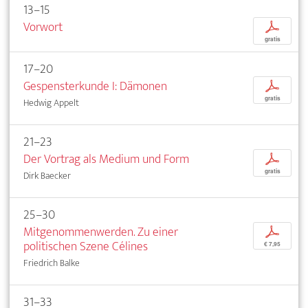
13–15
Vorwort
p
gratis
17–20
Gespensterkunde I: Dämonen
p
gratis
Hedwig Appelt
21–23
Der Vortrag als Medium und Form
p
gratis
Dirk Baecker
25–30
Mitgenommenwerden. Zu einer
p
politischen Szene Célines
€ 7,95
Friedrich Balke
31–33