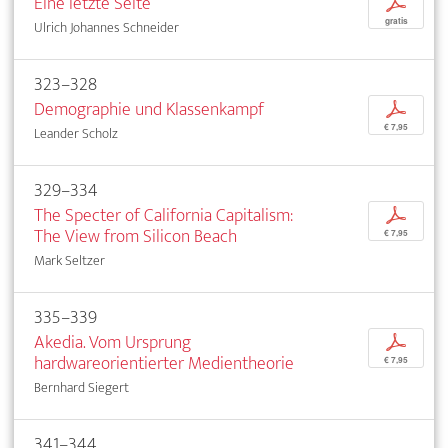
Eine letzte Seite
p
gratis
Ulrich Johannes Schneider
323–328
Demographie und Klassenkampf
p
€ 7,95
Leander Scholz
329–334
The Specter of California Capitalism:
p
The View from Silicon Beach
€ 7,95
Mark Seltzer
335–339
Akedia. Vom Ursprung
p
hardwareorientierter Medientheorie
€ 7,95
Bernhard Siegert
341–344