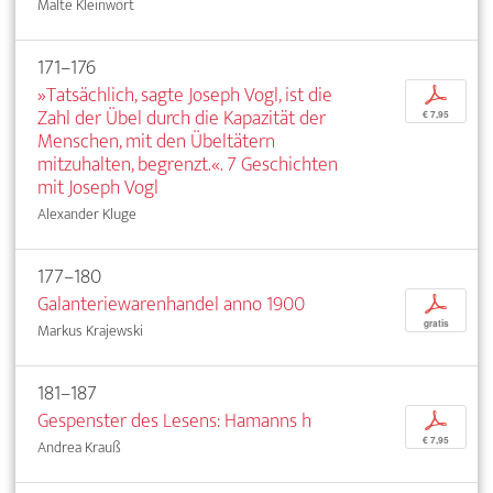
Malte Kleinwort
171–176
»Tatsächlich, sagte Joseph Vogl, ist die
p
Zahl der Übel durch die Kapazität der
€ 7,95
Menschen, mit den Übeltätern
mitzuhalten, begrenzt.«. 7 Geschichten
mit Joseph Vogl
Alexander Kluge
177–180
Galanteriewarenhandel anno 1900
p
gratis
Markus Krajewski
181–187
Gespenster des Lesens: Hamanns h
p
€ 7,95
Andrea Krauß