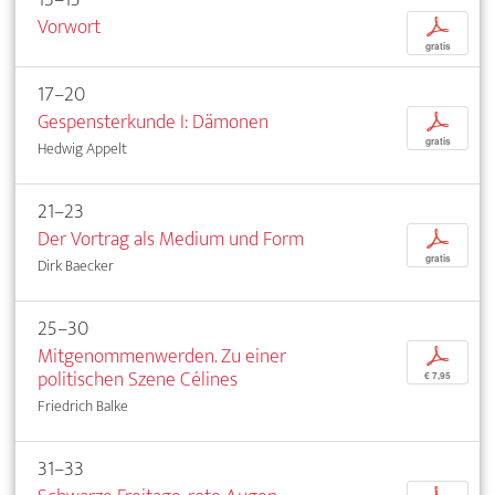
Vorwort
p
gratis
17–20
Gespensterkunde I: Dämonen
p
gratis
Hedwig Appelt
21–23
Der Vortrag als Medium und Form
p
gratis
Dirk Baecker
25–30
Mitgenommenwerden. Zu einer
p
politischen Szene Célines
€ 7,95
Friedrich Balke
31–33