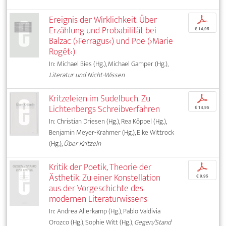
Ereignis der Wirklichkeit. Über
p
Erzählung und Probabilität bei
€ 14,95
Balzac (›Ferragus‹) und Poe (›Marie
Rogêt‹)
In: Michael Bies (Hg.), Michael Gamper (Hg.),
Literatur und Nicht-Wissen
Kritzeleien im Sudelbuch. Zu
p
Lichtenbergs Schreibverfahren
€ 14,95
In: Christian Driesen (Hg.), Rea Köppel (Hg.),
Benjamin Meyer-Krahmer (Hg.), Eike Wittrock
(Hg.),
Über Kritzeln
Kritik der Poetik, Theorie der
p
Ästhetik. Zu einer Konstellation
€ 9,95
aus der Vorgeschichte des
modernen Literaturwissens
In: Andrea Allerkamp (Hg.), Pablo Valdivia
Orozco (Hg.), Sophie Witt (Hg.),
Gegen/Stand