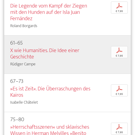
Die Legende vom Kampf der Ziegen
p
mit den Hunden auf der Isla Juan
€ 7,95
Fernández
Roland Borgards
61–65
X wie Humanities. Die Idee einer
p
Geschichte
€ 7,95
Rüdiger Campe
67–73
»Es ist Zeit«. Die Überraschungen des
p
Kairos
€ 7,95
Isabelle Châtelet
75–80
»Herrschaftsszenen« und sklavisches
p
Wissen in Herman Melvilles »Benito
€ 7,95