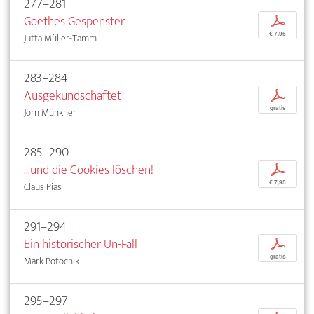
277–281
Goethes Gespenster
p
€ 7,95
Jutta Müller-Tamm
283–284
Ausgekundschaftet
p
gratis
Jörn Münkner
285–290
...und die Cookies löschen!
p
€ 7,95
Claus Pias
291–294
Ein historischer Un-Fall
p
gratis
Mark Potocnik
295–297