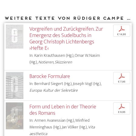
Weitere Texte von Rüdiger Campe bei DIAPHANES
Vorgreifen und Zurückgreifen. Zur
p
Emergenz des Sudelbuchs in
€ 14,95
Georg Christoph Lichtenbergs
›Hefte E‹
In: Karin Krauthausen (Hg.), Omar W. Nasim
(Hg.),
Notieren, Skizzieren
Barocke Formulare
p
€ 7,95
In: Bernhard Siegert (Hg.), Joseph Vogl (Hg.),
Europa: Kultur der Sekretäre
Form und Leben in der Theorie
p
des Romans
€ 9,95
In: Armen Avanessian (Hg.), Winfried
Menninghaus (Hg.), Jan Völker (Hg.),
Vita
aesthetica