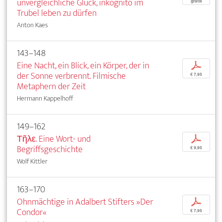
unvergleichliche Glück, inkognito im
gratis
Trubel leben zu dürfen
Anton Kaes
143–148
Eine Nacht, ein Blick, ein Körper, der in
p
der Sonne verbrennt. Filmische
€ 7,95
Metaphern der Zeit
Hermann Kappelhoff
149–162
Τῆλε. Eine Wort- und
p
Begriffsgeschichte
€ 9,95
Wolf Kittler
163–170
Ohnmächtige in Adalbert Stifters »Der
p
Condor«
€ 7,95