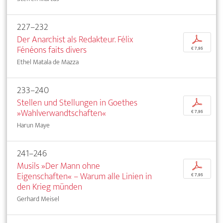
227–232
Der Anarchist als Redakteur. Félix
p
Fénéons faits divers
€ 7,95
Ethel Matala de Mazza
233–240
Stellen und Stellungen in Goethes
p
»Wahlverwandtschaften«
€ 7,95
Harun Maye
241–246
Musils »Der Mann ohne
p
Eigenschaften« – Warum alle Linien in
€ 7,95
den Krieg münden
Gerhard Meisel