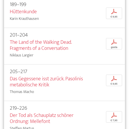
189–199
Hüttenkunde
p
€ 9,95
Karin Krauthausen
201–204
The Land of the Walking Dead.
p
Fragments of a Conversation
gratis
Niklaus Largier
205–217
Das Gegessene isst zurück. Pasolinis
p
metabolische Kritik
€ 9,95
Thomas Macho
219–226
Der Tod als Schauplatz schöner
p
Ordnung: Mellefont
€ 7,95
Steffen Martus