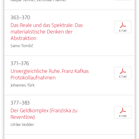
363–370
Das Reale und das Spektrale: Das
p
materialistische Denken der
€ 7,95
Abstraktion
Samo Tomšič
371–376
Unvergleichliche Ruhe. Franz Kafkas
p
Protokollaufnahmen
€ 7,95
Johannes Türk
377–383
Der Geldkomplex (Franziska zu
p
Reventlow)
€ 7,95
Ulrike Vedder