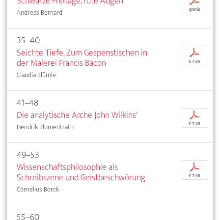
Schwarze Freitage, rote Augen
p
gratis
Andreas Bernard
35–40
Seichte Tiefe. Zum Gespenstischen in
p
der Malerei Francis Bacon
€ 7,95
Claudia Blümle
41–48
Die analytische Arche John Wilkins'
p
€ 7,95
Hendrik Blumentrath
49–53
Wissenschaftsphilosophie als
p
Schreibszene und Geistbeschwörung
€ 7,95
Cornelius Borck
55–60