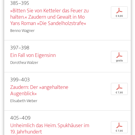
385–395
»Bitten Sie von Ketteler das Feuer zu
p
halten.« Zaudern und Gewalt in Mo
€ 9,95
Yans Roman »Die Sandelholzstrafe«
Benno Wagner
397–398
Ein Fall von Eigensinn
p
gratis
Dorothea Walzer
399–403
Zaudern: Der »angehaltene
p
Augenblick«
€ 7,95
Elisabeth Weber
405–409
Unheimlich das Heim. Spukhäuser im
p
19. Jahrhundert
€ 7,95