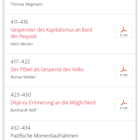
Thomas Wegmann
411–416
Gespenster des Kapitalismus an Bord
p
der Pequod
€ 7,95
Niels Werber
417–422
Der Pöbel als Gespenst des Volks
p
€ 7,95
Roman Widder
423–430
Déjà-vu. Erinnerung an die Möglichkeit
p
€ 7,95
Burkhardt Wolf
432–434
Pazifische Momentaufnahmen