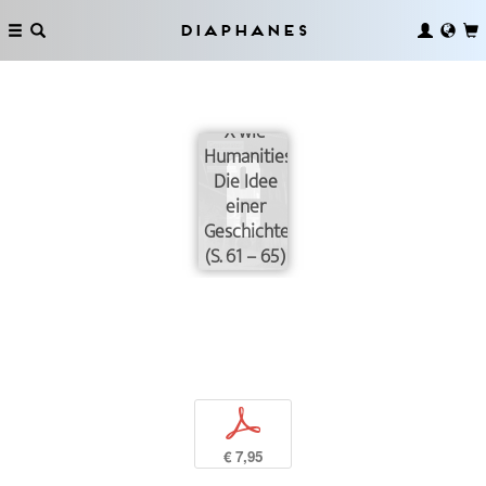
Diaphanes
X wie
Humanities.
Die Idee
einer
Geschichte
(S. 61 – 65)
p
€ 7,95