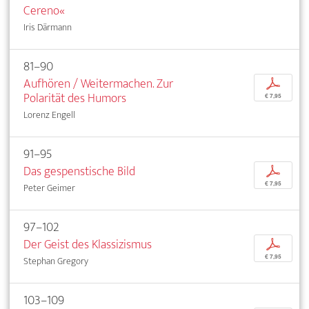
Cereno«
Iris Därmann
81–90
Aufhören / Weitermachen. Zur
p
Polarität des Humors
€ 7,95
Lorenz Engell
91–95
Das gespenstische Bild
p
€ 7,95
Peter Geimer
97–102
Der Geist des Klassizismus
p
€ 7,95
Stephan Gregory
103–109