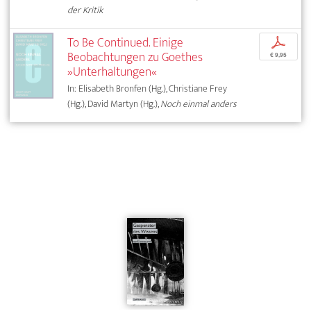
der Kritik
To Be Continued. Einige
p
Beobachtungen zu Goethes
€ 9,95
»Unterhaltungen«
In: Elisabeth Bronfen (Hg.), Christiane Frey
(Hg.), David Martyn (Hg.),
Noch einmal anders