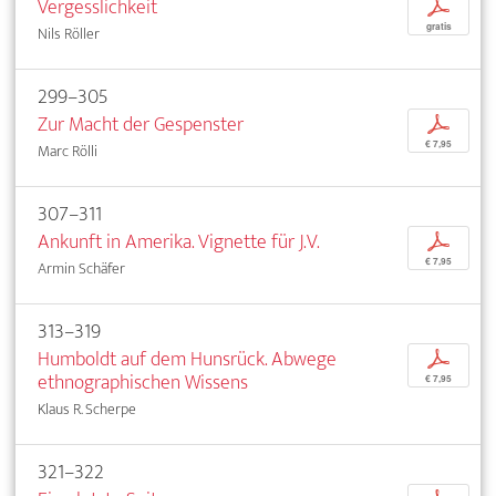
Vergesslichkeit
p
gratis
Nils Röller
299–305
Zur Macht der Gespenster
p
€ 7,95
Marc Rölli
307–311
Ankunft in Amerika. Vignette für J.V.
p
€ 7,95
Armin Schäfer
313–319
Humboldt auf dem Hunsrück. Abwege
p
ethnographischen Wissens
€ 7,95
Klaus R. Scherpe
321–322