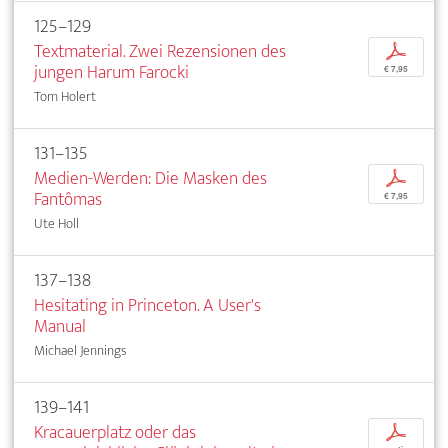
125–129
Textmaterial. Zwei Rezensionen des
p
jungen Harum Farocki
€ 7,95
Tom Holert
131–135
Medien-Werden: Die Masken des
p
Fantômas
€ 7,95
Ute Holl
137–138
Hesitating in Princeton. A User's
Manual
Michael Jennings
139–141
Kracauerplatz oder das
p