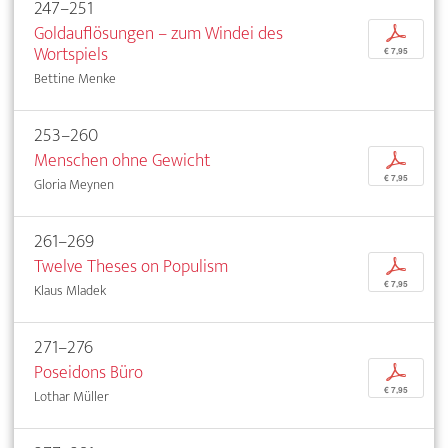
247–251
Goldauflösungen – zum Windei des
p
Wortspiels
€ 7,95
Bettine Menke
253–260
Menschen ohne Gewicht
p
€ 7,95
Gloria Meynen
261–269
Twelve Theses on Populism
p
€ 7,95
Klaus Mladek
271–276
Poseidons Büro
p
€ 7,95
Lothar Müller