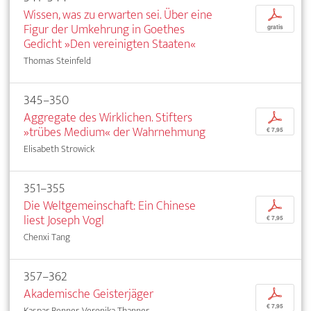
Wissen, was zu erwarten sei. Über eine
p
Figur der Umkehrung in Goethes
gratis
Gedicht »Den vereinigten Staaten«
Thomas Steinfeld
345–350
Aggregate des Wirklichen. Stifters
p
»trübes Medium« der Wahrnehmung
€ 7,95
Elisabeth Strowick
351–355
Die Weltgemeinschaft: Ein Chinese
p
liest Joseph Vogl
€ 7,95
Chenxi Tang
357–362
Akademische Geisterjäger
p
€ 7,95
Kaspar Renner, Veronika Thanner