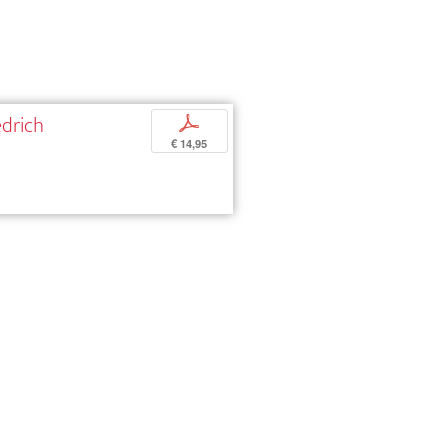
edrich
p
€ 14,95