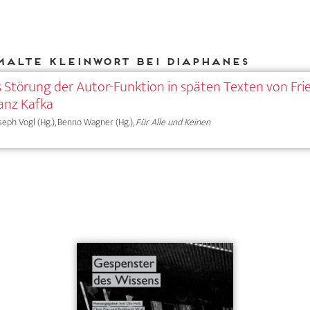
Malte Kleinwort bei DIAPHANES
 Störung der Autor-Funktion in späten Texten von Fri
anz Kafka
Joseph Vogl (Hg.), Benno Wagner (Hg.),
Für Alle und Keinen