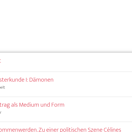
t
sterkunde I: Dämonen
elt
trag als Medium und Form
r
mmenwerden. Zu einer politischen Szene Célines