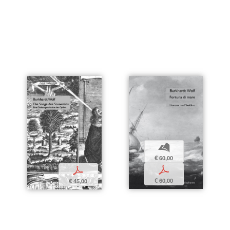
b
€ 60,00
p
p
€ 60,00
€ 45,00