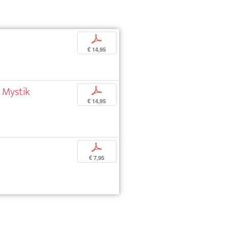
p
€ 14,95
 Mystik
p
€ 14,95
p
€ 7,95