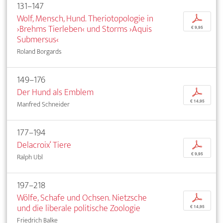
131–147
Wolf, Mensch, Hund. Theriotopologie in
p
›Brehms Tierleben‹ und Storms ›Aquis
€ 9,95
Submersus‹
Roland Borgards
149–176
Der Hund als Emblem
p
€ 14,95
Manfred Schneider
177–194
Delacroix‘ Tiere
p
€ 9,95
Ralph Ubl
197–218
Wölfe, Schafe und Ochsen. Nietzsche
p
und die liberale politische Zoologie
€ 14,95
Friedrich Balke