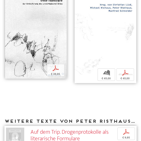
p
b
p
€ 39,95
€ 45,00
€ 45,00
Weitere Texte von Peter Risthaus bei DIAPHANES
Auf dem Trip. Drogenprotokolle als
p
literarische Formulare
€ 9,95