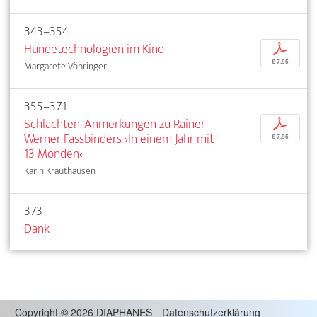
343–354
Hundetechnologien im Kino
p
€ 7,95
Margarete Vöhringer
355–371
Schlachten. Anmerkungen zu Rainer
p
Werner Fassbinders ›In einem Jahr mit
€ 7,95
13 Monden‹
Karin Krauthausen
373
Dank
Copyright
©
2026 DIAPHANES
Datenschutzerklärung