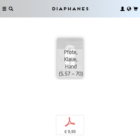
Diaphanes
Pfote,
Klaue,
Hand
(S. 57 – 70)
p
€ 9,95