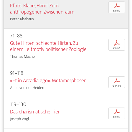
Pfote, Klaue, Hand. Zum
p
anthropogenen Zwischenraum
€ 9,95
Peter Risthaus
71–88
Gute Hirten, schlechte Hirten. Zu
p
einem Leitmotiv politischer Zoologie
€ 9,95
Thomas Macho
91–118
»Et in Arcadia ego«. Metamorphosen
p
€ 14,95
Anne von der Heiden
119–130
Das charismatische Tier
p
€ 9,95
Joseph Vogl