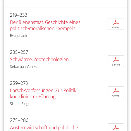
219–233
Der Bienenstaat. Geschichte eines
p
politisch-moralischen Exempels
€ 9,95
Eva Johach
235–257
Schwärme. Zootechnologien
p
€ 14,95
Sebastian Vehlken
259–273
Barsch-Verfassungen. Zur Politik
p
koordinierter Führung
€ 9,95
Stefan Rieger
275–286
Austernwirtschaft und politische
p