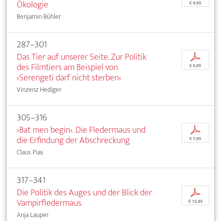
Ökologie
€ 9,95
Benjamin Bühler
287–301
Das Tier auf unserer Seite. Zur Politik
p
des Filmtiers am Beispiel von
€ 9,95
›Serengeti darf nicht sterben‹
Vinzenz Hediger
305–316
›Bat men begin‹. Die Fledermaus und
p
die Erfindung der Abschreckung
€ 7,95
Claus Pias
317–341
Die Politik des Auges und der Blick der
p
Vampirfledermaus
€ 12,95
Anja Lauper