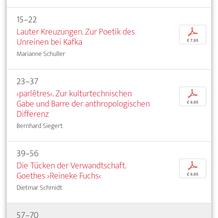
15–22
Lauter Kreuzungen. Zur Poetik des
p
Unreinen bei Kafka
€ 7,95
Marianne Schuller
23–37
›parlêtres‹. Zur kulturtechnischen
p
Gabe und Barre der anthropologischen
€ 9,95
Differenz
Bernhard Siegert
39–56
Die Tücken der Verwandtschaft.
p
Goethes ›Reineke Fuchs‹
€ 9,95
Dietmar Schmidt
57–70