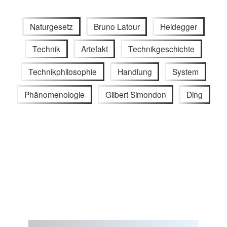
Naturgesetz
Bruno Latour
Heidegger
Technik
Artefakt
Technikgeschichte
Technikphilosophie
Handlung
System
Phänomenologie
Gilbert Simondon
Ding