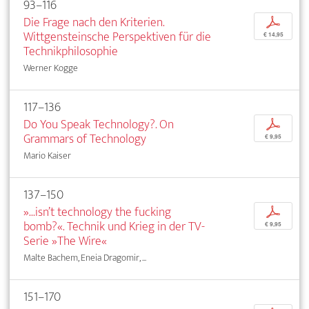
93–116
Die Frage nach den Kriterien.
p
Wittgensteinsche Perspektiven für die
€ 14,95
Technikphilosophie
Werner Kogge
117–136
Do You Speak Technology?. On
p
Grammars of Technology
€ 9,95
Mario Kaiser
137–150
»...isn’t technology the fucking
p
bomb?«. Technik und Krieg in der TV-
€ 9,95
Serie »The Wire«
Malte Bachem, Eneia Dragomir, ...
151–170