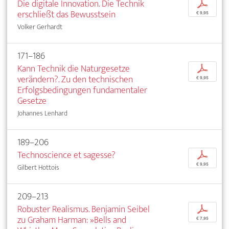
Die digitale Innovation. Die Technik
p
erschließt das Bewusstsein
€ 9,95
Volker Gerhardt
171–186
Kann Technik die Naturgesetze
p
verändern?. Zu den technischen
€ 9,95
Erfolgsbedingungen fundamentaler
Gesetze
Johannes Lenhard
189–206
Technoscience et sagesse?
p
€ 9,95
Gilbert Hottois
209–213
Robuster Realismus. Benjamin Seibel
p
zu Graham Harman: »Bells and
€ 7,95