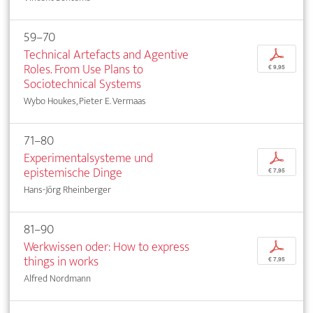
59–70
Technical Artefacts and Agentive
p
Roles. From Use Plans to
€ 9,95
Sociotechnical Systems
Wybo Houkes, Pieter E. Vermaas
71–80
Experimentalsysteme und
p
epistemische Dinge
€ 7,95
Hans-Jörg Rheinberger
81–90
Werkwissen oder: How to express
p
things in works
€ 7,95
Alfred Nordmann