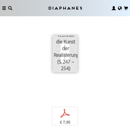
Diaphanes
Brief 3:
Technik:
die Kunst
der
Realisierung
(S. 247 –
254)
p
€ 7,95