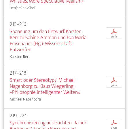
Whistles. More Speculative Realism«
Benjamin Seibel
213–216
Spannung um den Entwurf. Karsten
p
Berr zu Sabine Ammon und Eva Maria
gratis
Froschauer (Hg.): Wissenschaft
Entwerfen
Karsten Berr
217–218
Smart oder Stereotyp?. Michael
p
Nagenborg zu Klaus Wiegerling:
gratis
»Philosophie intelligenter Welten«
Michael Nagenborg
219–224
Synchronisierung ausleuchten. Rainer
p
Becker zu Christian Kassung und
€ 7,95