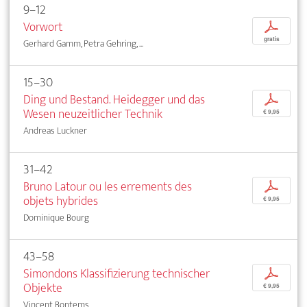
9–12
Vorwort
p
gratis
Gerhard Gamm, Petra Gehring, ...
15–30
Ding und Bestand. Heidegger und das
p
Wesen neuzeitlicher Technik
€ 9,95
Andreas Luckner
31–42
Bruno Latour ou les errements des
p
objets hybrides
€ 9,95
Dominique Bourg
43–58
Simondons Klassifizierung technischer
p
Objekte
€ 9,95
Vincent Bontems