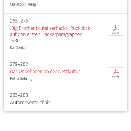
Christoph Hubig
265–276
›Big Brother brutal zerhackt‹. Rückblick
p
auf den ersten Hackerparagraphen
€ 9,95
1986
Kai Denker
279–282
Das Unbehagen an der Netzkultur
p
€ 5,95
Petra Gehring
283–288
Autorenverzeichnis