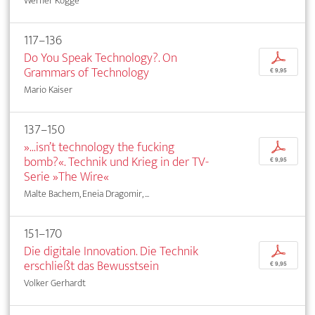
Werner Kogge
117–136
Do You Speak Technology?. On
p
Grammars of Technology
€ 9,95
Mario Kaiser
137–150
»...isn’t technology the fucking
p
bomb?«. Technik und Krieg in der TV-
€ 9,95
Serie »The Wire«
Malte Bachem, Eneia Dragomir, ...
151–170
Die digitale Innovation. Die Technik
p
erschließt das Bewusstsein
€ 9,95
Volker Gerhardt