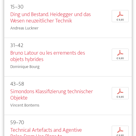
15–30
Ding und Bestand. Heidegger und das
p
Wesen neuzeitlicher Technik
€ 9,95
Andreas Luckner
31–42
Bruno Latour ou les errements des
p
objets hybrides
€ 9,95
Dominique Bourg
43–58
Simondons Klassifizierung technischer
p
Objekte
€ 9,95
Vincent Bontems
59–70
Technical Artefacts and Agentive
p
€ 9,95