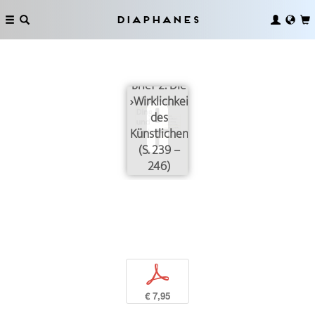
Diaphanes
Brief 2: Die
›Wirklichkeit
des
Künstlichen‹
(S. 239 –
246)
p
€ 7,95