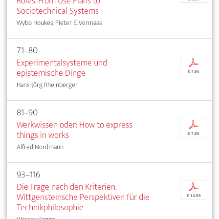
Roles. From Use Plans to
Sociotechnical Systems
Wybo Houkes, Pieter E. Vermaas
71–80
Experimentalsysteme und
p
epistemische Dinge
€ 7,95
Hans-Jörg Rheinberger
81–90
Werkwissen oder: How to express
p
things in works
€ 7,95
Alfred Nordmann
93–116
Die Frage nach den Kriterien.
p
Wittgensteinsche Perspektiven für die
€ 14,95
Technikphilosophie