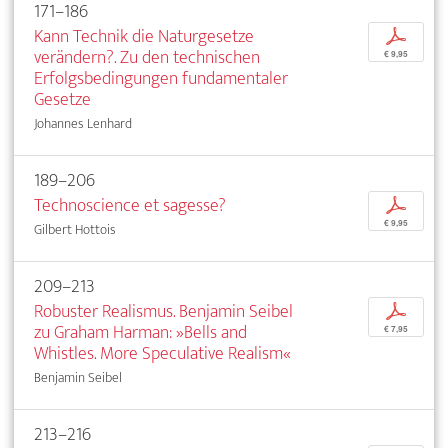
171–186
Kann Technik die Naturgesetze
p
verändern?. Zu den technischen
€ 9,95
Erfolgsbedingungen fundamentaler
Gesetze
Johannes Lenhard
189–206
Technoscience et sagesse?
p
€ 9,95
Gilbert Hottois
209–213
Robuster Realismus. Benjamin Seibel
p
zu Graham Harman: »Bells and
€ 7,95
Whistles. More Speculative Realism«
Benjamin Seibel
213–216