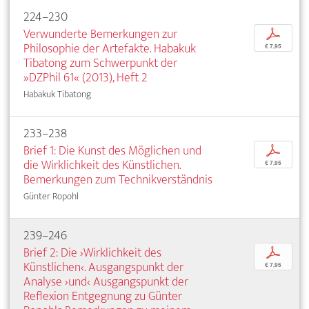
224–230
Verwunderte Bemerkungen zur
p
Philosophie der Artefakte. Habakuk
€ 7,95
Tibatong zum Schwerpunkt der
»DZPhil 61« (2013), Heft 2
Habakuk Tibatong
233–238
Brief 1: Die Kunst des Möglichen und
p
die Wirklichkeit des Künstlichen.
€ 7,95
Bemerkungen zum Technikverständnis
Günter Ropohl
239–246
Brief 2: Die ›Wirklichkeit des
p
Künstlichen‹. Ausgangspunkt der
€ 7,95
Analyse ›und‹ Ausgangspunkt der
Reflexion Entgegnung zu Günter