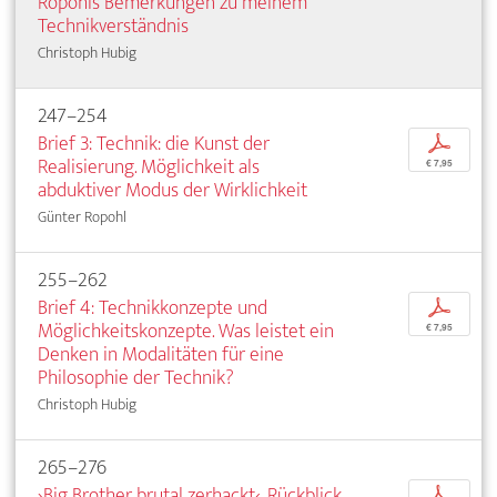
Ropohls Bemerkungen zu meinem
Technikverständnis
Christoph Hubig
247–254
Brief 3: Technik: die Kunst der
p
Realisierung. Möglichkeit als
€ 7,95
abduktiver Modus der Wirklichkeit
Günter Ropohl
255–262
Brief 4: Technikkonzepte und
p
Möglichkeitskonzepte. Was leistet ein
€ 7,95
Denken in Modalitäten für eine
Philosophie der Technik?
Christoph Hubig
265–276
›Big Brother brutal zerhackt‹. Rückblick
p