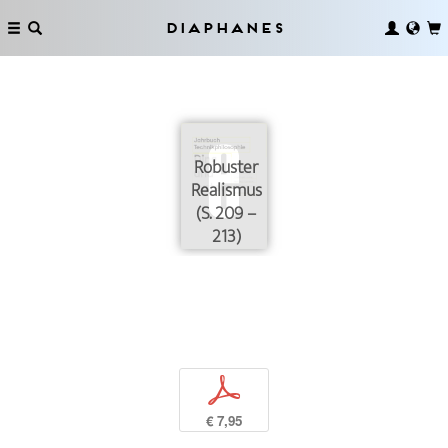
Diaphanes
Robuster
Realismus
(S. 209 –
213)
p
€ 7,95