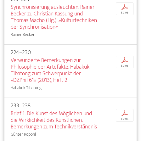
Synchronisierung ausleuchten. Rainer
p
Becker zu Christian Kassung und
€ 7,95
Thomas Macho (Hg.): »Kulturtechniken
der Synchronisation«
Rainer Becker
224–230
Verwunderte Bemerkungen zur
p
Philosophie der Artefakte. Habakuk
€ 7,95
Tibatong zum Schwerpunkt der
»DZPhil 61« (2013), Heft 2
Habakuk Tibatong
233–238
Brief 1: Die Kunst des Möglichen und
p
die Wirklichkeit des Künstlichen.
€ 7,95
Bemerkungen zum Technikverständnis
Günter Ropohl