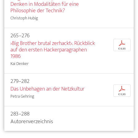
Denken in Modalitäten für eine
Philosophie der Technik?
Christoph Hubig
265–276
›Big Brother brutal zerhackt‹. Rückblick
p
auf den ersten Hackerparagraphen
€ 9,95
1986
Kai Denker
279–282
Das Unbehagen an der Netzkultur
p
€ 5,95
Petra Gehring
283–288
Autorenverzeichnis