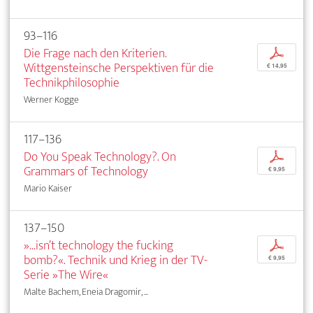
93–116
Die Frage nach den Kriterien.
p
Wittgensteinsche Perspektiven für die
€ 14,95
Technikphilosophie
Werner Kogge
117–136
Do You Speak Technology?. On
p
Grammars of Technology
€ 9,95
Mario Kaiser
137–150
»...isn’t technology the fucking
p
bomb?«. Technik und Krieg in der TV-
€ 9,95
Serie »The Wire«
Malte Bachem, Eneia Dragomir, ...