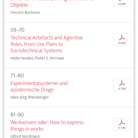
Objekte
€ 9,95
Vincent Bontems
59–70
Technical Artefacts and Agentive
p
Roles. From Use Plans to
€ 9,95
Sociotechnical Systems
Wybo Houkes, Pieter E. Vermaas
71–80
Experimentalsysteme und
p
epistemische Dinge
€ 7,95
Hans-Jörg Rheinberger
81–90
Werkwissen oder: How to express
p
things in works
€ 7,95
Alfred Nordmann