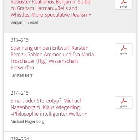
Robuster Realismus. Benjamin Seibel
p
zu Graham Harman: »Bells and
€ 7,95
Whistles. More Speculative Realism«
Benjamin Seibel
213–216
Spannung um den Entwurf. Karsten
p
Berr zu Sabine Ammon und Eva Maria
gratis
Froschauer (Hg.): Wissenschaft
Entwerfen
Karsten Berr
217–218
Smart oder Stereotyp?. Michael
p
Nagenborg zu Klaus Wiegerling:
gratis
»Philosophie intelligenter Welten«
Michael Nagenborg
219–224