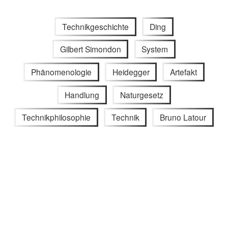
Technikgeschichte
Ding
Gilbert Simondon
System
Phänomenologie
Heidegger
Artefakt
Handlung
Naturgesetz
Technikphilosophie
Technik
Bruno Latour