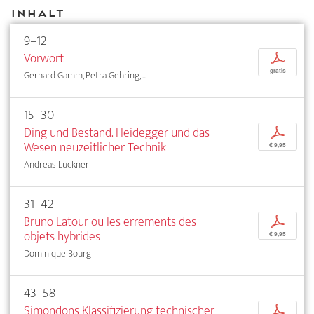
Inhalt
9–12
Vorwort
p
gratis
Gerhard Gamm, Petra Gehring, ...
15–30
Ding und Bestand. Heidegger und das
p
Wesen neuzeitlicher Technik
€ 9,95
Andreas Luckner
31–42
Bruno Latour ou les errements des
p
objets hybrides
€ 9,95
Dominique Bourg
43–58
Simondons Klassifizierung technischer
p