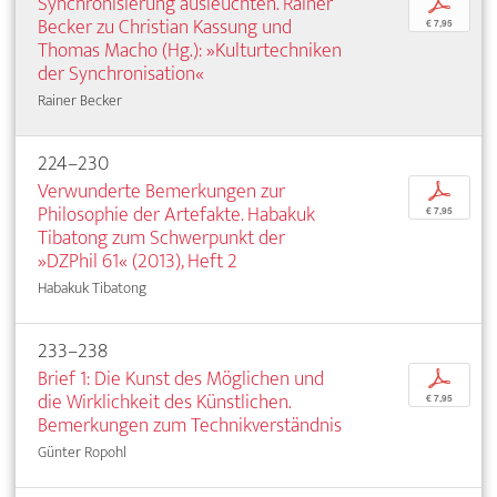
Synchronisierung ausleuchten. Rainer
p
Becker zu Christian Kassung und
€ 7,95
Thomas Macho (Hg.): »Kulturtechniken
der Synchronisation«
Rainer Becker
224–230
Verwunderte Bemerkungen zur
p
Philosophie der Artefakte. Habakuk
€ 7,95
Tibatong zum Schwerpunkt der
»DZPhil 61« (2013), Heft 2
Habakuk Tibatong
233–238
Brief 1: Die Kunst des Möglichen und
p
die Wirklichkeit des Künstlichen.
€ 7,95
Bemerkungen zum Technikverständnis
Günter Ropohl