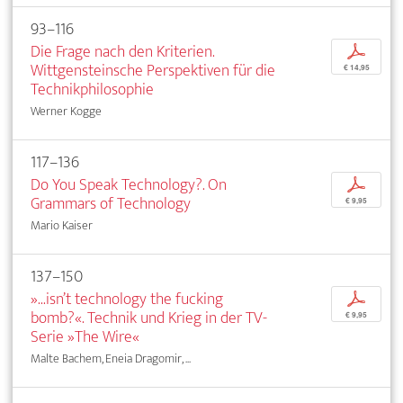
93–116
Die Frage nach den Kriterien.
p
Wittgensteinsche Perspektiven für die
€ 14,95
Technikphilosophie
Werner Kogge
117–136
Do You Speak Technology?. On
p
Grammars of Technology
€ 9,95
Mario Kaiser
137–150
»...isn’t technology the fucking
p
bomb?«. Technik und Krieg in der TV-
€ 9,95
Serie »The Wire«
Malte Bachem, Eneia Dragomir, ...