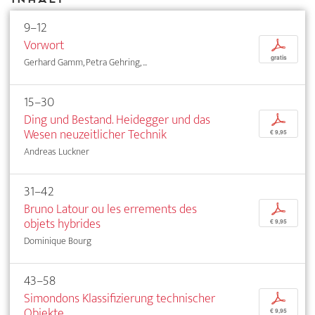
9–12
Vorwort
p
gratis
Gerhard Gamm, Petra Gehring, ...
15–30
Ding und Bestand. Heidegger und das
p
Wesen neuzeitlicher Technik
€ 9,95
Andreas Luckner
31–42
Bruno Latour ou les errements des
p
objets hybrides
€ 9,95
Dominique Bourg
43–58
Simondons Klassifizierung technischer
p
Objekte
€ 9,95