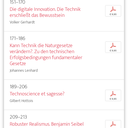
151–170
Die digitale Innovation. Die Technik
p
erschließt das Bewusstsein
€ 9,95
Volker Gerhardt
171–186
Kann Technik die Naturgesetze
p
verändern?. Zu den technischen
€ 9,95
Erfolgsbedingungen fundamentaler
Gesetze
Johannes Lenhard
189–206
Technoscience et sagesse?
p
€ 9,95
Gilbert Hottois
209–213
Robuster Realismus. Benjamin Seibel
p