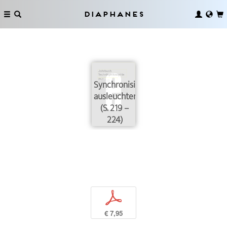
Diaphanes
Synchronisierung
ausleuchten
(S. 219 –
224)
p
€ 7,95