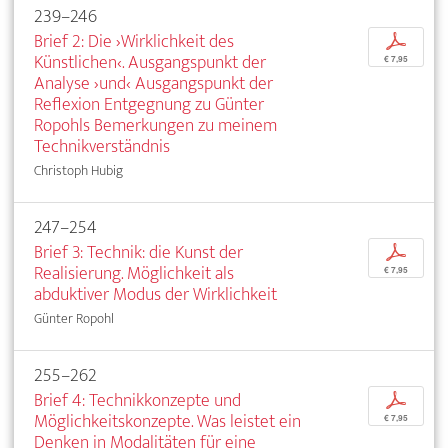
239–246
Brief 2: Die ›Wirklichkeit des
p
Künstlichen‹. Ausgangspunkt der
€ 7,95
Analyse ›und‹ Ausgangspunkt der
Reflexion Entgegnung zu Günter
Ropohls Bemerkungen zu meinem
Technikverständnis
Christoph Hubig
247–254
Brief 3: Technik: die Kunst der
p
Realisierung. Möglichkeit als
€ 7,95
abduktiver Modus der Wirklichkeit
Günter Ropohl
255–262
Brief 4: Technikkonzepte und
p
Möglichkeitskonzepte. Was leistet ein
€ 7,95
Denken in Modalitäten für eine