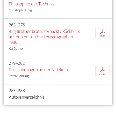
Philosophie der Technik?
Christoph Hubig
265–276
›Big Brother brutal zerhackt‹. Rückblick
p
auf den ersten Hackerparagraphen
€ 9,95
1986
Kai Denker
279–282
Das Unbehagen an der Netzkultur
p
€ 5,95
Petra Gehring
283–288
Autorenverzeichnis