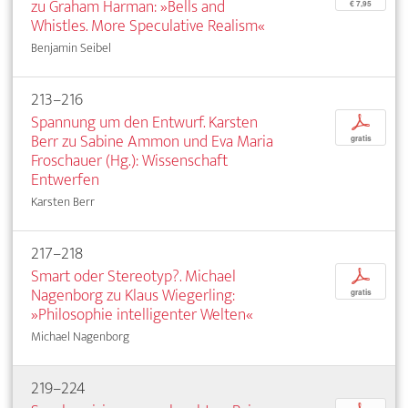
zu Graham Harman: »Bells and
€ 7,95
Whistles. More Speculative Realism«
Benjamin Seibel
213–216
Spannung um den Entwurf. Karsten
p
Berr zu Sabine Ammon und Eva Maria
gratis
Froschauer (Hg.): Wissenschaft
Entwerfen
Karsten Berr
217–218
Smart oder Stereotyp?. Michael
p
Nagenborg zu Klaus Wiegerling:
gratis
»Philosophie intelligenter Welten«
Michael Nagenborg
219–224