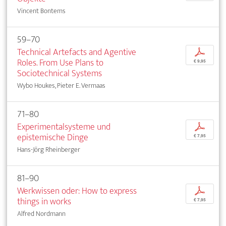
Vincent Bontems
59–70
Technical Artefacts and Agentive
p
Roles. From Use Plans to
€ 9,95
Sociotechnical Systems
Wybo Houkes, Pieter E. Vermaas
71–80
Experimentalsysteme und
p
epistemische Dinge
€ 7,95
Hans-Jörg Rheinberger
81–90
Werkwissen oder: How to express
p
things in works
€ 7,95
Alfred Nordmann