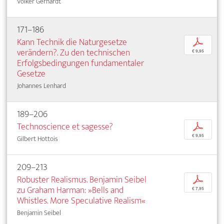
Volker Gerhardt
171–186
Kann Technik die Naturgesetze
p
verändern?. Zu den technischen
€ 9,95
Erfolgsbedingungen fundamentaler
Gesetze
Johannes Lenhard
189–206
Technoscience et sagesse?
p
€ 9,95
Gilbert Hottois
209–213
Robuster Realismus. Benjamin Seibel
p
zu Graham Harman: »Bells and
€ 7,95
Whistles. More Speculative Realism«
Benjamin Seibel