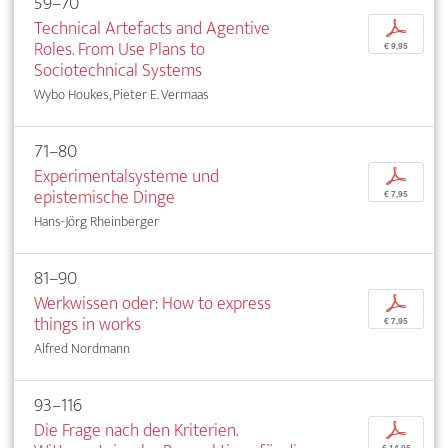
59–70
Technical Artefacts and Agentive
p
Roles. From Use Plans to
€ 9,95
Sociotechnical Systems
Wybo Houkes, Pieter E. Vermaas
71–80
Experimentalsysteme und
p
epistemische Dinge
€ 7,95
Hans-Jörg Rheinberger
81–90
Werkwissen oder: How to express
p
things in works
€ 7,95
Alfred Nordmann
93–116
Die Frage nach den Kriterien.
p
€ 14,95