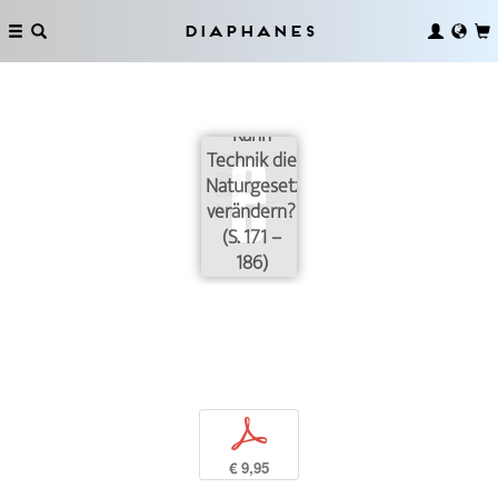
Diaphanes
Kann
Technik die
Naturgesetze
verändern?
(S. 171 –
186)
p
€ 9,95