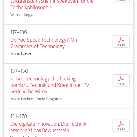
Wittgensteinsche Perspektiven für die
Technikphilosophie
Werner Kogge
117–136
Do You Speak Technology?. On
p
Grammars of Technology
€ 9,95
Mario Kaiser
137–150
»...isn’t technology the fucking
p
bomb?«. Technik und Krieg in der TV-
€ 9,95
Serie »The Wire«
Malte Bachem, Eneia Dragomir, ...
151–170
Die digitale Innovation. Die Technik
p
erschließt das Bewusstsein
€ 9,95