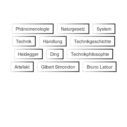
Phänomenologie
Naturgesetz
System
Technik
Handlung
Technikgeschichte
Heidegger
Ding
Technikphilosophie
Artefakt
Gilbert Simondon
Bruno Latour