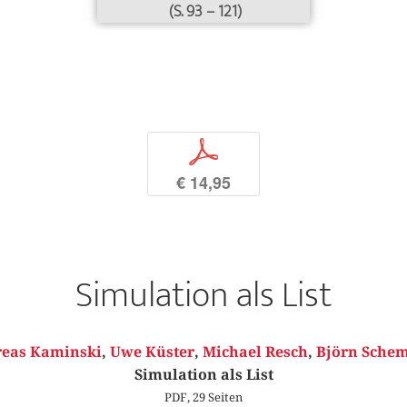
(S. 93 – 121)
p
€ 14,95
Simulation als List
eas Kaminski
,
Uwe Küster
,
Michael Resch
,
Björn Sche
Simulation als List
PDF, 29 Seiten