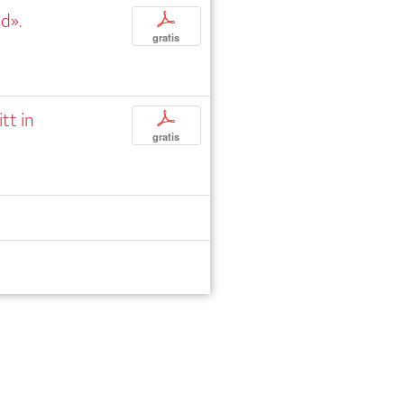
d».
p
gratis
tt in
p
gratis