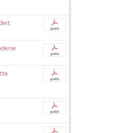
dert
p
gratis
moderne
p
gratis
tte
p
gratis
p
gratis
p