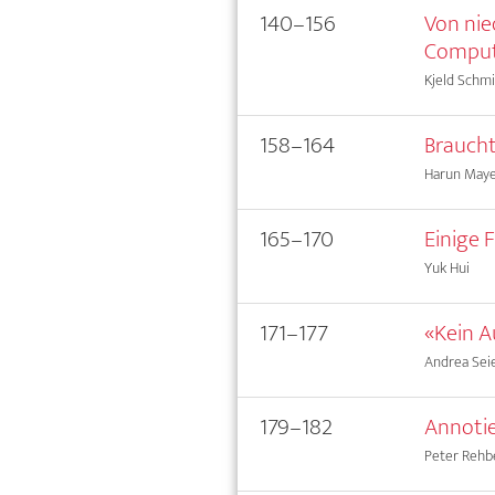
140–156
Von nie
Comput
Kjeld Schm
158–164
Braucht
Harun May
165–170
Einige 
Yuk Hui
171–177
«Kein A
Andrea Seie
179–182
Annotie
Peter Rehb