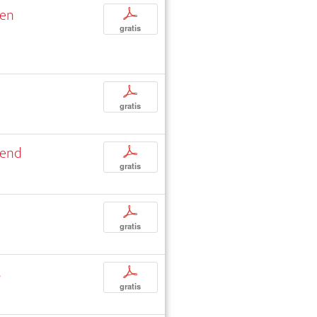
ven
p
gratis
p
gratis
fend
p
gratis
p
gratis
s
p
gratis