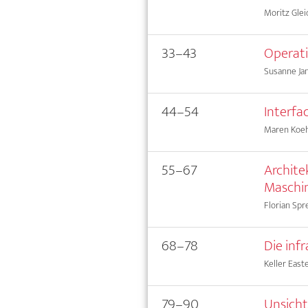
Moritz Glei
33–43
Operati
Susanne Ja
44–54
Interfa
Maren Koeh
55–67
Archite
Maschin
Florian Spr
68–78
Die inf
Keller East
79–90
Unsicht