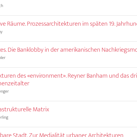
ch
ve Räume. Prozessarchitekturen im späten 19. Jahrhun
ny
ces. Die Banklobby in der amerikanischen Nachkriegs
ler
kturen des «environment». Reyner Banham und das dri
enzeitalter
enger
rastrukturelle Matrix
erling
bare Stadt. Zur Medialität urbaner Architekturen