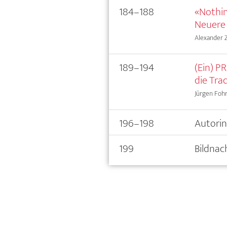
184–188
«Nothin
Neuere 
Alexander 
189–194
(Ein) P
die Tra
Jürgen Foh
196–198
Autori
199
Bildnac