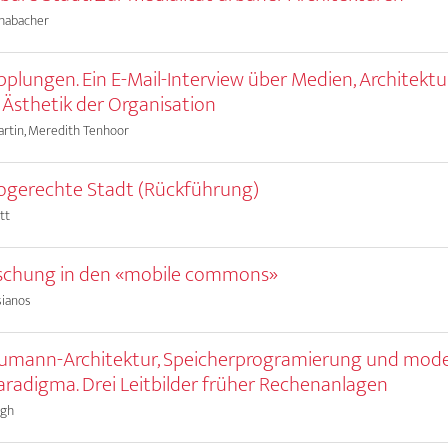
chabacher
pplungen. Ein E-Mail-Interview über Medien, Architekt
 Ästhetik der Organisation
artin, Meredith Tenhoor
ogerechte Stadt (Rückführung)
tt
rschung in den «mobile commons»
Tsianos
umann-Architektur, Speicherprogramierung und mod
radigma. Drei Leitbilder früher Rechenanlagen
igh