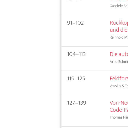
Gabriele S
91–102
Rückko
und die
Reinhold M
104–113
Die aut
Arne Schmi
115–125
Feldfo
Vassilis S. 
127–139
Von-Ne
Code-Pa
Thomas Ha