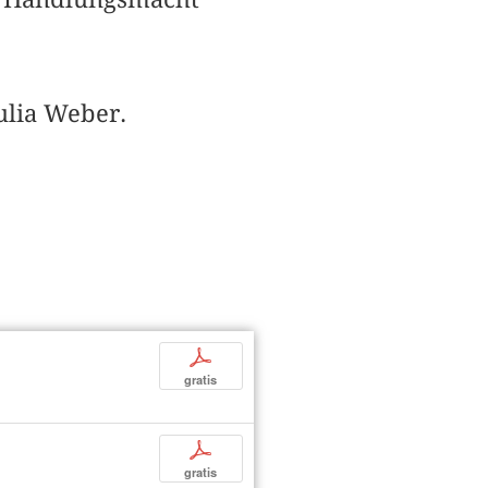
ulia Weber.
p
gratis
p
gratis