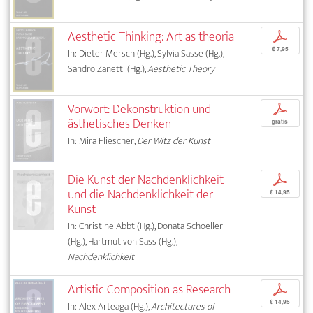
Aesthetic Thinking: Art as theoria
p
€ 7,95
In: Dieter Mersch (Hg.), Sylvia Sasse (Hg.),
Sandro Zanetti (Hg.),
Aesthetic Theory
Vorwort: Dekonstruktion und
p
ästhetisches Denken
gratis
In: Mira Fliescher,
Der Witz der Kunst
Die Kunst der Nachdenklichkeit
p
und die Nachdenklichkeit der
€ 14,95
Kunst
In: Christine Abbt (Hg.), Donata Schoeller
(Hg.), Hartmut von Sass (Hg.),
Nachdenklichkeit
Artistic Composition as Research
p
€ 14,95
In: Alex Arteaga (Hg.),
Architectures of