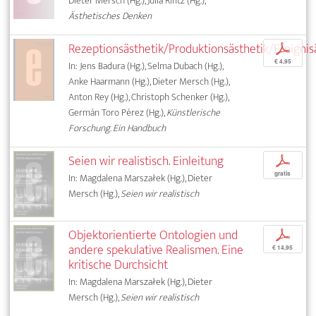
Dieter Mersch (Hg.), Julia Rintz (Hg.),
Ästhetisches Denken
Rezeptionsästhetik/Produktionsästhetik/Ereignis
p
€ 4,95
In: Jens Badura (Hg.), Selma Dubach (Hg.),
Anke Haarmann (Hg.), Dieter Mersch (Hg.),
Anton Rey (Hg.), Christoph Schenker (Hg.),
Germán Toro Pérez (Hg.),
Künstlerische
Forschung. Ein Handbuch
Seien wir realistisch. Einleitung
p
gratis
In: Magdalena Marszałek (Hg.), Dieter
Mersch (Hg.),
Seien wir realistisch
Objektorientierte Ontologien und
p
andere spekulative Realismen. Eine
€ 14,95
kritische Durchsicht
In: Magdalena Marszałek (Hg.), Dieter
Mersch (Hg.),
Seien wir realistisch