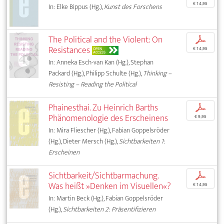
€ 14,95
In: Elke Bippus (Hg.),
Kunst des Forschens
The Political and the Violent: On
p
Resistances
OPEN
€ 14,95
ACCESS
In: Anneka Esch-van Kan (Hg.), Stephan
Packard (Hg.), Philipp Schulte (Hg.),
Thinking –
Resisting – Reading the Political
Phainesthai. Zu Heinrich Barths
p
Phänomenologie des Erscheinens
€ 9,95
In: Mira Fliescher (Hg.), Fabian Goppelsröder
(Hg.), Dieter Mersch (Hg.),
Sichtbarkeiten 1:
Erscheinen
Sichtbarkeit/Sichtbarmachung.
p
Was heißt »Denken im Visuellen«?
€ 14,95
In: Martin Beck (Hg.), Fabian Goppelsröder
(Hg.),
Sichtbarkeiten 2: Präsentifizieren