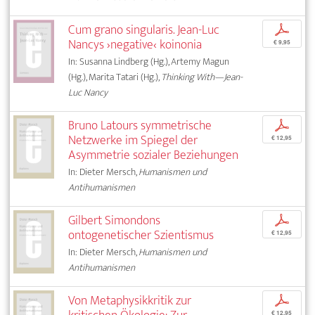
Cum grano singularis. Jean-Luc
p
Nancys ›negative‹ koinonia
€ 9,95
In: Susanna Lindberg (Hg.), Artemy Magun
(Hg.), Marita Tatari (Hg.),
Thinking With—Jean-
Luc Nancy
Bruno Latours symmetrische
p
Netzwerke im Spiegel der
€ 12,95
Asymmetrie sozialer Beziehungen
In: Dieter Mersch,
Humanismen und
Antihumanismen
Gilbert Simondons
p
ontogenetischer Szientismus
€ 12,95
In: Dieter Mersch,
Humanismen und
Antihumanismen
Von Metaphysikkritik zur
p
€ 12,95