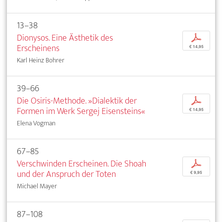
13–38
Dionysos. Eine Ästhetik des
p
Erscheinens
€ 14,95
Karl Heinz Bohrer
39–66
Die Osiris-Methode. »Dialektik der
p
Formen im Werk Sergej Eisensteins«
€ 14,95
Elena Vogman
67–85
Verschwinden Erscheinen. Die Shoah
p
und der Anspruch der Toten
€ 9,95
Michael Mayer
87–108