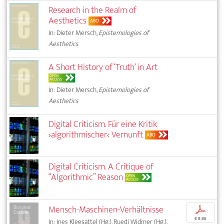
Research in the Realm of
Aesthetics
ABO
In: Dieter Mersch,
Epistemologies of
Aesthetics
A Short History of ‘Truth’ in Art
OPEN
ACCESS
In: Dieter Mersch,
Epistemologies of
Aesthetics
Digital Criticism. Für eine Kritik
›algorithmischer‹ Vernunft
ABO
Digital Criticism. A Critique of
“Algorithmic” Reason
OPEN
ACCESS
Mensch-Maschinen-Verhältnisse
p
€ 9,95
In: Ines Kleesattel (Hg.), Ruedi Widmer (Hg.),