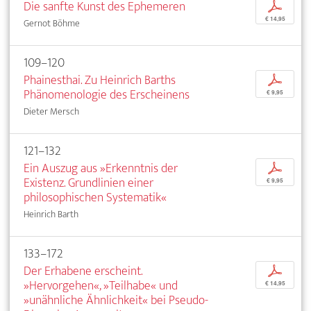
Die sanfte Kunst des Ephemeren
p
€ 14,95
Gernot Böhme
109–120
Phainesthai. Zu Heinrich Barths
p
Phänomenologie des Erscheinens
€ 9,95
Dieter Mersch
121–132
Ein Auszug aus »Erkenntnis der
p
Existenz. Grundlinien einer
€ 9,95
philosophischen Systematik«
Heinrich Barth
133–172
Der Erhabene erscheint.
p
»Hervorgehen«, »Teilhabe« und
€ 14,95
»unähnliche Ähnlichkeit« bei Pseudo-