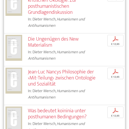
kritischen Ökologie: Zur
posthumanistischen
Grundlagendiskussion
In: Dieter Mersch,
Humanismen und
Antihumanismen
Die Ungenügen des New
p
Materialism
€ 12,95
In: Dieter Mersch,
Humanismen und
Antihumanismen
Jean-Luc Nancys Philosophie der
p
›Mit-Teilung‹ zwischen Ontologie
€ 12,95
und Sozialität
In: Dieter Mersch,
Humanismen und
Antihumanismen
Was bedeutet koininia unter
p
posthumanen Bedingungen?
€ 12,95
In: Dieter Mersch,
Humanismen und