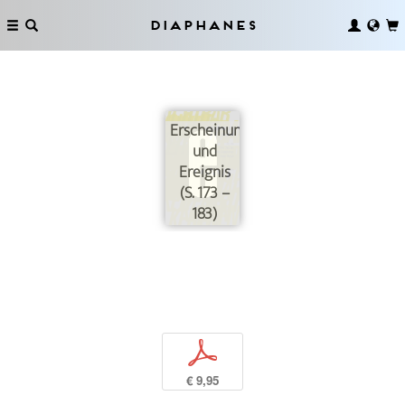
Diaphanes
Erscheinung
und
Ereignis
(S. 173 –
183)
p
€ 9,95