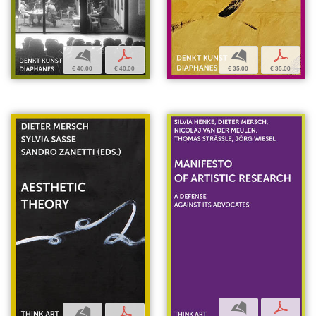
b
p
b
p
€ 40,00
€ 40,00
€ 35,00
€ 35,00
b
p
b
p