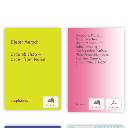
b
b
p
€ 12,00
€ 35,00
€ 35,00