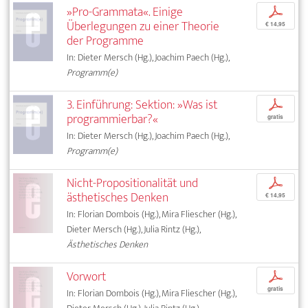
»Pro-Grammata«. Einige
p
Überlegungen zu einer Theorie
€ 14,95
der Programme
In: Dieter Mersch (Hg.), Joachim Paech (Hg.),
Programm(e)
3. Einführung: Sektion: »Was ist
p
programmierbar?«
gratis
In: Dieter Mersch (Hg.), Joachim Paech (Hg.),
Programm(e)
Nicht-Propositionalität und
p
ästhetisches Denken
€ 14,95
In: Florian Dombois (Hg.), Mira Fliescher (Hg.),
Dieter Mersch (Hg.), Julia Rintz (Hg.),
Ästhetisches Denken
Vorwort
p
gratis
In: Florian Dombois (Hg.), Mira Fliescher (Hg.),