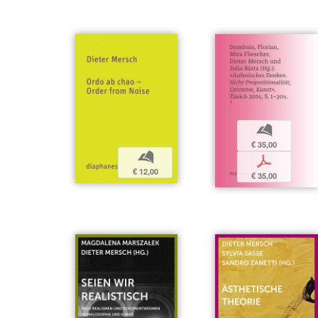
b
€ 35,00
b
p
€ 12,00
€ 35,00