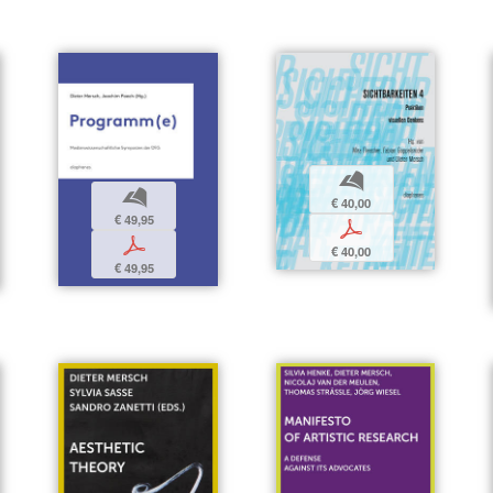
b
b
€ 40,00
€ 49,95
p
p
€ 40,00
€ 49,95