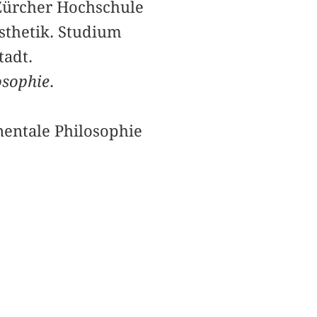
 Zürcher Hochschule
Ästhetik. Studium
adt.
osophie
.
nentale Philosophie