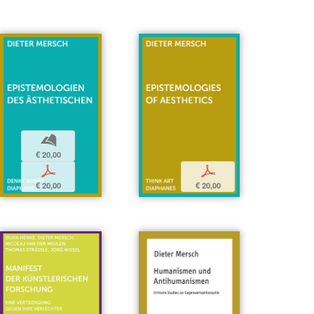
b
€ 20,00
p
p
€ 20,00
€ 20,00