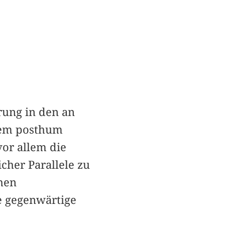
rung in den an
 dem posthum
or allem die
icher Parallele zu
chen
e gegenwärtige