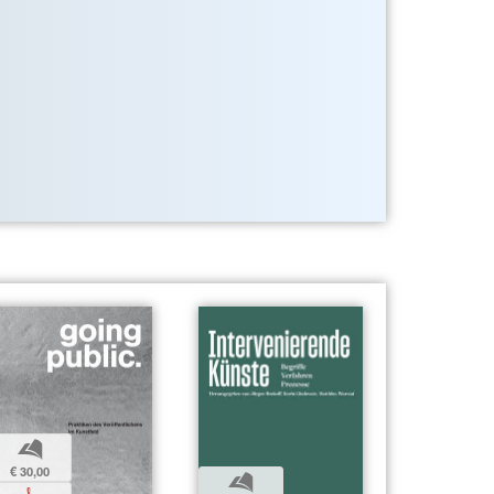
b
€ 30,00
b