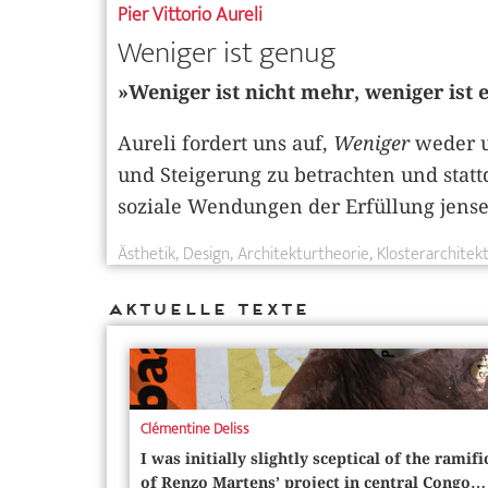
Pier Vittorio Aureli
Weniger ist genug
»Weniger ist nicht mehr, weniger ist 
Aureli fordert uns auf,
Weniger
weder u
und Steigerung zu betrachten und stat
soziale Wendungen der Erfüllung jensei
Ästhetik
Design
Architekturtheorie
Klosterarchitek
Aktuelle Texte
Clémentine Deliss
I was initially slightly sceptical of the rami
of Renzo Martens’ project in central Congo