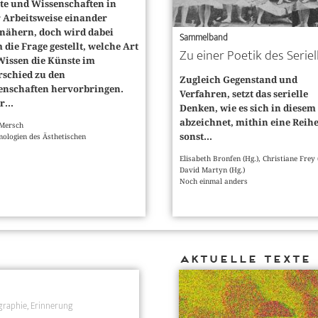
te und Wissenschaften in
r Arbeitsweise einander
nähern, doch wird dabei
Sammelband
die Frage gestellt, welche Art
Zu einer Poetik des Seriel
Wissen die Künste im
rschied zu den
Zugleich Gegenstand und
enschaften hervorbringen.
Verfahren, setzt das serielle
r...
Denken, wie es sich in diese
abzeichnet, mithin eine Reih
 Mersch
sonst...
mologien des Ästhetischen
Elisabeth Bronfen (Hg.), Christiane Frey 
David Martyn (Hg.)
Noch einmal anders
Aktuelle Texte
graphie
Erinnerung