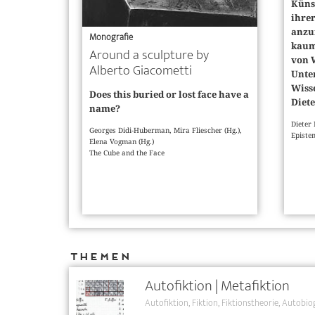
Küns
ihre
anzu
Monografie
kaum 
Around a sculpture by
von 
Alberto Giacometti
Unte
Wiss
Does this buried or lost face have a
Diete
name?
Dieter
Georges Didi-Huberman, Mira Fliescher (Hg.),
Episte
Elena Vogman (Hg.)
The Cube and the Face
Themen
Autofiktion | Metafiktion
Autofiktion
Fiktion
Fiktionstheorie
Autobio