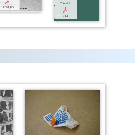
p
€ 45,00
€ 30,00
p
OA