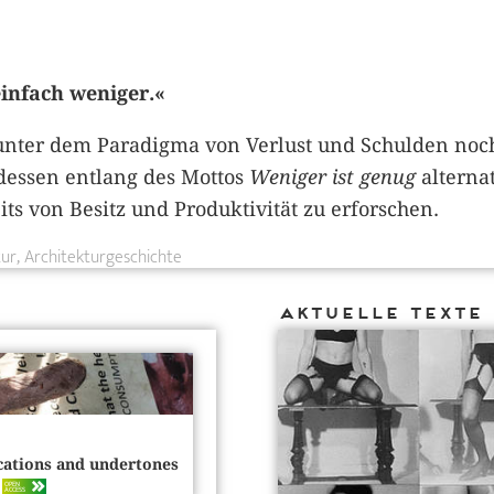
einfach weniger.«
nter dem Paradigma von Verlust und Schulden no
tdessen entlang des Mottos
Weniger ist genug
alternat
ts von Besitz und Produktivität zu erforschen.
tur
Architekturgeschichte
Aktuelle Texte
fications and undertones
OPEN
…
ACCESS