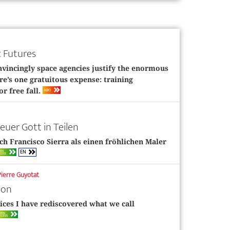
 Futures
vincingly space agencies justify the enormous
re’s one gratuitous expense: training
ABO
or free fall.
euer Gott in Teilen
h Francisco Sierra als einen fröhlichen Maler
EN
PEN
CESS
Pierre Guyotat
ion
ices I have rediscovered what we call
PEN
CCESS