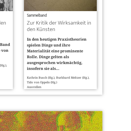
Sammelband
len
Zur Kritik der Wirksamkeit in
den Künsten
In den heutigen Praxistheorien
m Band
spielen Dinge und ihre
e von
Materialität eine prominente
Rolle. Dinge gelten als
ausgesprochen wirkmächtig,
(Hg.),
insofern sie als...
Kathrin Busch (Hg.), Burkhard Meltzer (Hg.),
Tido von Oppeln (Hg.)
Ausstellen