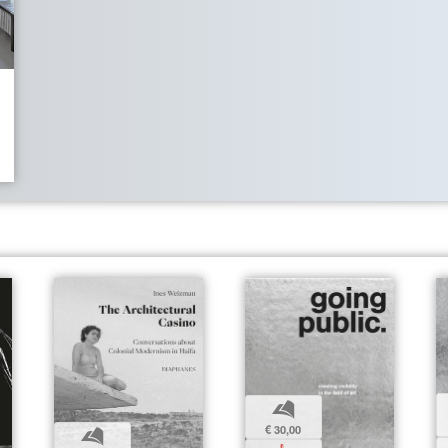
b
€ 30,00
b