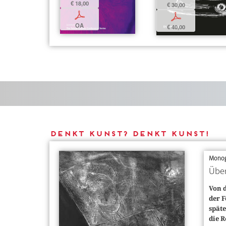
€ 18,00
€ 30,00
p
p
OA
€ 40,00
DENKT KUNST? DENKT KUNST!
Monog
Über
Von 
der F
späte
die R