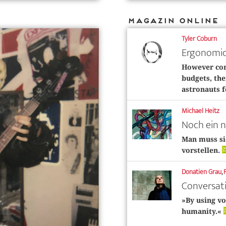
Magazin Online
Tyler Coburn
Ergonomic
However con
budgets, the
astronauts f
Michael Heitz
Noch ein n
Man muss sic
O
vorstellen.
AC
Donatien Grau
,
Conversat
»By using vo
O
humanity.«
A