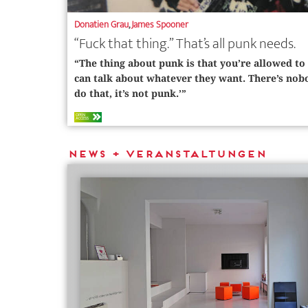
Donatien Grau
,
James Spooner
“Fuck that thing.” That’s all punk needs.
“The thing about punk is that you’re allowed to
can talk about whatever they want. There’s nobo
do that, it’s not punk.’”
OPEN
ACCESS
News + Veranstaltungen