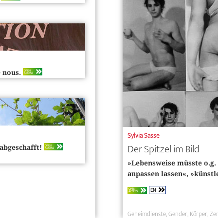
OPEN
e nous.
ACCESS
Sylvia Sasse
Der Spitzel im Bild
OPEN
 abgeschafft!
ACCESS
»Lebensweise müsste o.g. 
anpassen lassen«, »künst
EN
OPEN
ACCESS
Geheimdienste
Gender
Körper
Ze