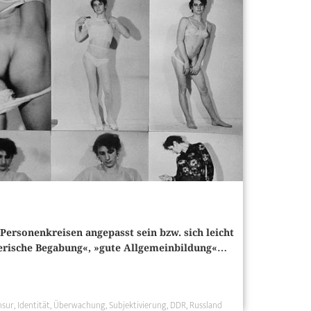
Personenkreisen angepasst sein bzw. sich leicht
lerische Begabung«, »gute Allgemeinbildung«…
nsur
Identität
Überwachung
Subjektivierung
DDR
Russland