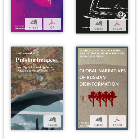
b
p
b
p
€ 18,00
OA
€ 30,00
€ 40,00
b
b
p
€ 45,00
€ 40,00
€ 50,00