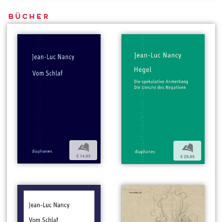
Bücher
b
b
€ 14,95
€ 29,95