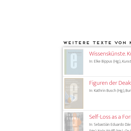
Weitere Texte von 
Wissenskünste. K
In: Elke Bippus (Hg.),
Kunst
Figuren der Deak
In: Kathrin Busch (Hg.), Bu
Self-Loss as a F
In: Sebastián Eduardo Dávil
(Hg.), Nele Wulff (Hg.),
On W