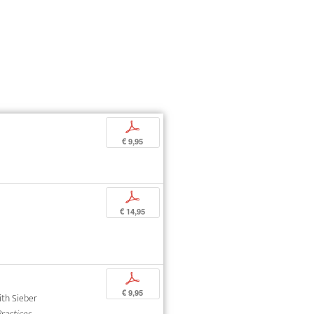
p
€ 9,95
p
€ 14,95
p
€ 9,95
dith Sieber
Practices