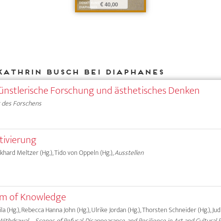
€ 40,00
Kathrin Busch bei DIAPHANES
ünstlerische Forschung und ästhetisches Denken
 des Forschens
tivierung
rkhard Meltzer (Hg.), Tido von Oppeln (Hg.),
Ausstellen
orm of Knowledge
a (Hg.), Rebecca Hanna John (Hg.), Ulrike Jordan (Hg.), Thorsten Schneider (Hg.), Ju
ithdrawal—Scenes of Refusal, Disappearance, and Resilience in Art and Cultural 