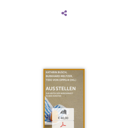
b
€ 40,00
p