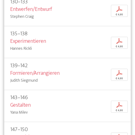
130–133
Entwerfen/Entwurf
p
€ 4,95
Stephen Craig
135–138
Experimentieren
p
€ 4,95
Hannes Rickli
139–142
Formieren/Arrangieren
p
€ 4,95
Judith Siegmund
143–146
Gestalten
p
€ 4,95
Yana Milev
147–150