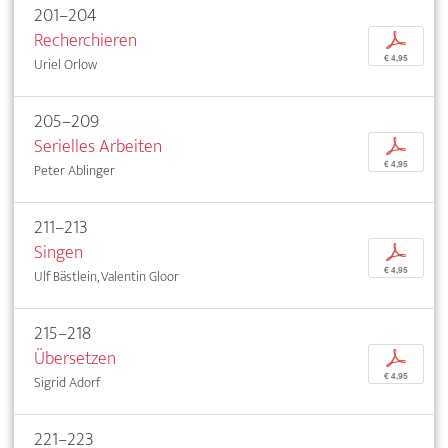
201–204
Recherchieren
p
€ 4,95
Uriel Orlow
205–209
Serielles Arbeiten
p
€ 4,95
Peter Ablinger
211–213
Singen
p
€ 4,95
Ulf Bästlein, Valentin Gloor
215–218
Übersetzen
p
€ 4,95
Sigrid Adorf
221–223