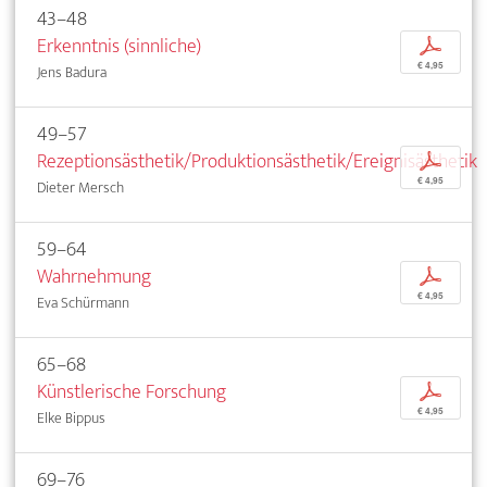
43–48
Erkenntnis (sinnliche)
p
€ 4,95
Jens Badura
49–57
Rezeptionsästhetik/Produktionsästhetik/Ereignisästhetik
p
€ 4,95
Dieter Mersch
59–64
Wahrnehmung
p
€ 4,95
Eva Schürmann
65–68
Künstlerische Forschung
p
€ 4,95
Elke Bippus
69–76