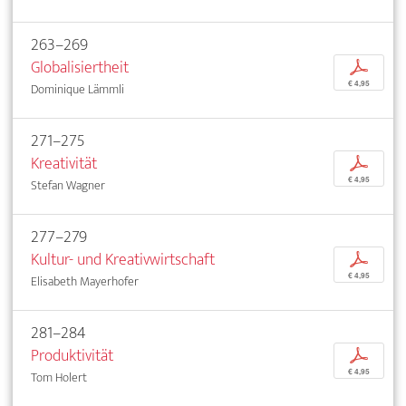
263–269
Globalisiertheit
p
€ 4,95
Dominique Lämmli
271–275
Kreativität
p
€ 4,95
Stefan Wagner
277–279
Kultur- und Kreativwirtschaft
p
€ 4,95
Elisabeth Mayerhofer
281–284
Produktivität
p
€ 4,95
Tom Holert