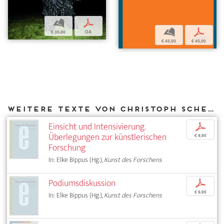
b
p
b
p
€ 35,00
OA
€ 45,00
€ 45,00
Weitere Texte von Christoph Schenker bei DIAPHANES
Einsicht und Intensivierung.
p
Überlegungen zur künstlerischen
€ 9,95
Forschung
In: Elke Bippus (Hg.),
Kunst des Forschens
Podiumsdiskussion
p
€ 9,95
In: Elke Bippus (Hg.),
Kunst des Forschens