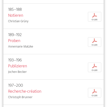
185–188
Notieren
p
€ 4,95
Christian Grüny
189–192
Proben
p
€ 4,95
Annemarie Matzke
193–196
Publizieren
p
€ 4,95
Jochen Becker
197–200
Recherche-création
p
€ 4,95
Christoph Brunner