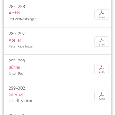
285–288
Archiv
p
€ 4,95
Rolf Wolfensberger
289–292
Atelier
p
€ 4,95
Peter Radelfinger
295–298
Bühne
p
€ 4,95
Anton Rey
299–302
Internet
p
€ 4,95
Cornelia Sollfrank