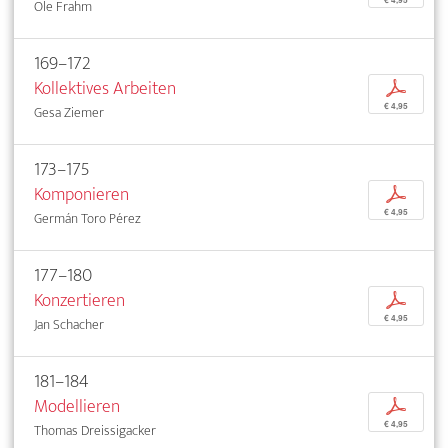
Ole Frahm
169–172
Kollektives Arbeiten
p
€ 4,95
Gesa Ziemer
173–175
Komponieren
p
€ 4,95
Germán Toro Pérez
177–180
Konzertieren
p
€ 4,95
Jan Schacher
181–184
Modellieren
p
€ 4,95
Thomas Dreissigacker