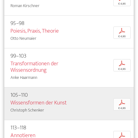
€ 4,95
Roman Kirschner
95–98
Poiesis, Praxis, Theorie
p
€ 4,95
Otto Neumaier
99–103
Transformationen der
p
Wissensordnung
€ 4,95
Anke Haarmann
105–110
Wissensformen der Kunst
p
€ 4,95
Christoph Schenker
113–118
Annotieren
p