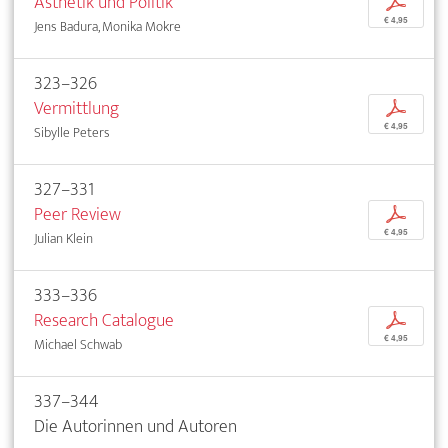
Ästhetik und Politik
p
€ 4,95
Jens Badura, Monika Mokre
323–326
Vermittlung
p
€ 4,95
Sibylle Peters
327–331
Peer Review
p
€ 4,95
Julian Klein
333–336
Research Catalogue
p
€ 4,95
Michael Schwab
337–344
Die Autorinnen und Autoren