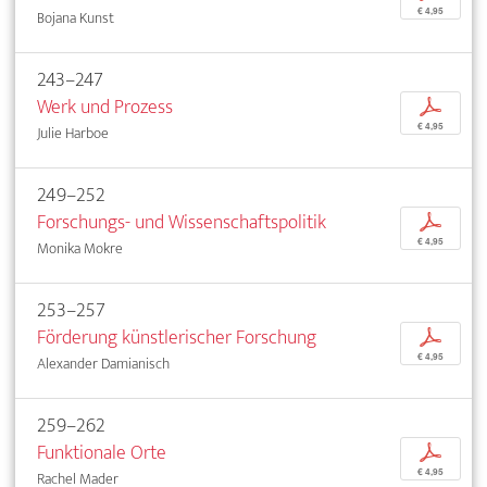
€ 4,95
Bojana Kunst
243–247
Werk und Prozess
p
€ 4,95
Julie Harboe
249–252
Forschungs- und Wissenschaftspolitik
p
€ 4,95
Monika Mokre
253–257
Förderung künstlerischer Forschung
p
€ 4,95
Alexander Damianisch
259–262
Funktionale Orte
p
€ 4,95
Rachel Mader