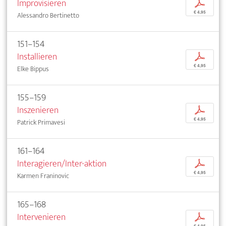
Improvisieren
p
€ 4,95
Alessandro Bertinetto
151–154
Installieren
p
€ 4,95
Elke Bippus
155–159
Inszenieren
p
€ 4,95
Patrick Primavesi
161–164
Interagieren/Inter-aktion
p
€ 4,95
Karmen Franinovic
165–168
Intervenieren
p
€ 4,95