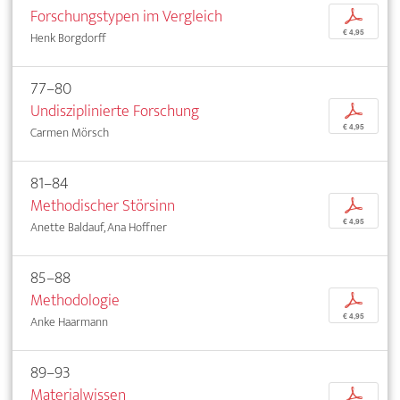
Forschungstypen im Vergleich
p
€ 4,95
Henk Borgdorff
77–80
Undisziplinierte Forschung
p
€ 4,95
Carmen Mörsch
81–84
Methodischer Störsinn
p
€ 4,95
Anette Baldauf, Ana Hoffner
85–88
Methodologie
p
€ 4,95
Anke Haarmann
89–93
Materialwissen
p