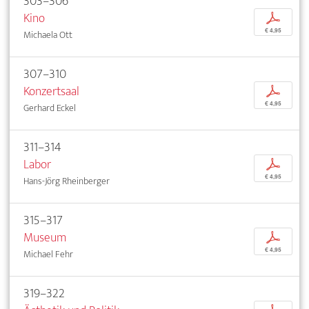
303–306
Kino
p
€ 4,95
Michaela Ott
307–310
Konzertsaal
p
€ 4,95
Gerhard Eckel
311–314
Labor
p
€ 4,95
Hans-Jörg Rheinberger
315–317
Museum
p
€ 4,95
Michael Fehr
319–322