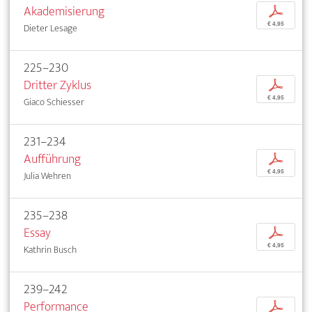
Akademisierung
p
€ 4,95
Dieter Lesage
225–230
Dritter Zyklus
p
€ 4,95
Giaco Schiesser
231–234
Aufführung
p
€ 4,95
Julia Wehren
235–238
Essay
p
€ 4,95
Kathrin Busch
239–242
Performance
p