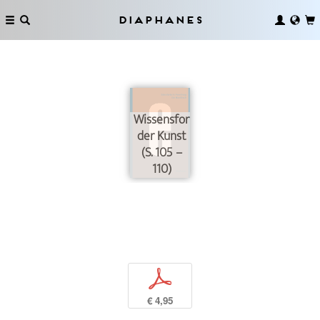
Diaphanes
Wissensformen
der Kunst
(S. 105 –
110)
p
€ 4,95