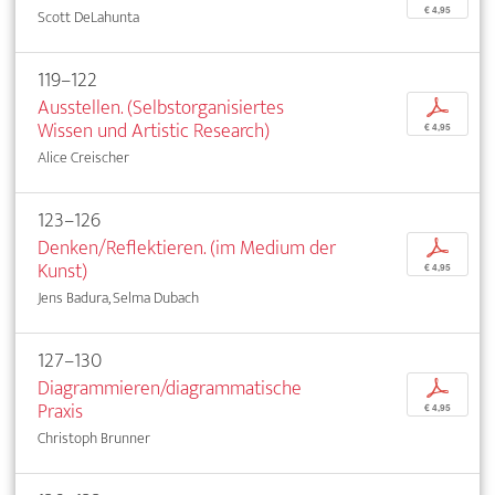
€ 4,95
Scott DeLahunta
119–122
Ausstellen. (Selbstorganisiertes
p
Wissen und Artistic Research)
€ 4,95
Alice Creischer
123–126
Denken/Reflektieren. (im Medium der
p
Kunst)
€ 4,95
Jens Badura, Selma Dubach
127–130
Diagrammieren/diagrammatische
p
Praxis
€ 4,95
Christoph Brunner