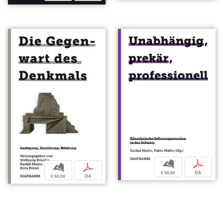
b
p
b
p
€ 50,00
OA
€ 50,00
OA