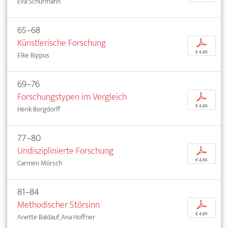
Eva Schürmann
65–68
Künstlerische Forschung
p
€ 4,95
Elke Bippus
69–76
Forschungstypen im Vergleich
p
€ 4,95
Henk Borgdorff
77–80
Undisziplinierte Forschung
p
€ 4,95
Carmen Mörsch
81–84
Methodischer Störsinn
p
€ 4,95
Anette Baldauf, Ana Hoffner