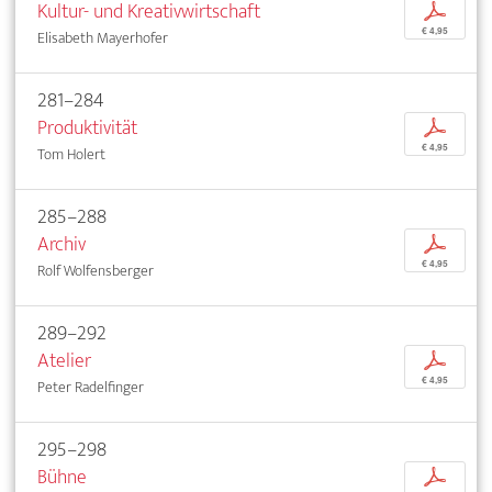
Kultur- und Kreativwirtschaft
p
€ 4,95
Elisabeth Mayerhofer
281–284
Produktivität
p
€ 4,95
Tom Holert
285–288
Archiv
p
€ 4,95
Rolf Wolfensberger
289–292
Atelier
p
€ 4,95
Peter Radelfinger
295–298
Bühne
p