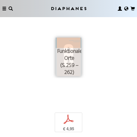
Diaphanes
Funktionale
Orte
(S. 259 –
262)
p
€ 4,95