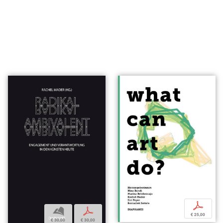
p
b
p
€ 25,00
€ 30,00
€ 30,00