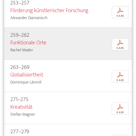
253–257
Förderung künstlerischer Forschung
p
€ 4,95
Alexander Damianisch
259–262
Funktionale Orte
p
€ 4,95
Rachel Mader
263–269
Globalisiertheit
p
€ 4,95
Dominique Lämmli
271–275
Kreativität
p
€ 4,95
Stefan Wagner
277–279