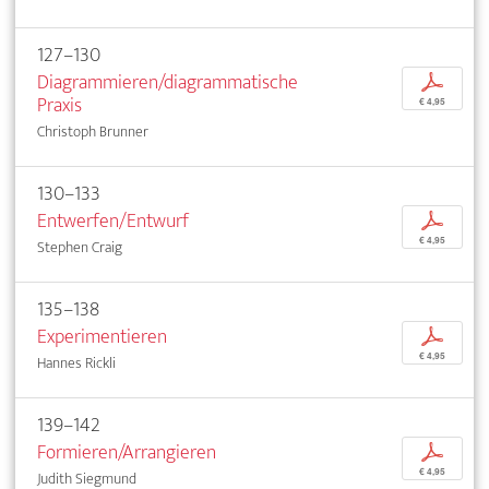
127–130
Diagrammieren/diagrammatische
p
Praxis
€ 4,95
Christoph Brunner
130–133
Entwerfen/Entwurf
p
€ 4,95
Stephen Craig
135–138
Experimentieren
p
€ 4,95
Hannes Rickli
139–142
Formieren/Arrangieren
p
€ 4,95
Judith Siegmund