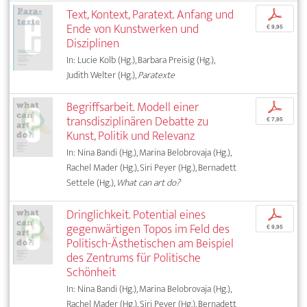
Text, Kontext, Paratext. Anfang und
p
Ende von Kunstwerken und
€ 9,95
Disziplinen
In: Lucie Kolb (Hg.), Barbara Preisig (Hg.),
Judith Welter (Hg.),
Paratexte
Begriffsarbeit. Modell einer
p
transdisziplinären Debatte zu
€ 7,95
Kunst, Politik und Relevanz
In: Nina Bandi (Hg.), Marina Belobrovaja (Hg.),
Rachel Mader (Hg.), Siri Peyer (Hg.), Bernadett
Settele (Hg.),
What can art do?
Dringlichkeit. Potential eines
p
gegenwärtigen Topos im Feld des
€ 9,95
Politisch-Ästhetischen am Beispiel
des Zentrums für Politische
Schönheit
In: Nina Bandi (Hg.), Marina Belobrovaja (Hg.),
Rachel Mader (Hg.), Siri Peyer (Hg.), Bernadett