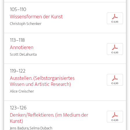
105–110
Wissensformen der Kunst
p
€ 4,95
Christoph Schenker
113–118
Annotieren
p
€ 4,95
Scott DeLahunta
119–122
Ausstellen. (Selbstorganisiertes
p
Wissen und Artistic Research)
€ 4,95
Alice Creischer
123–126
Denken/Reflektieren. (im Medium der
p
Kunst)
€ 4,95
Jens Badura, Selma Dubach