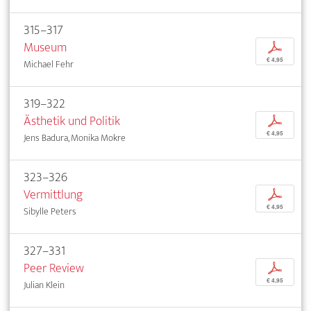
315–317
Museum
p
€ 4,95
Michael Fehr
319–322
Ästhetik und Politik
p
€ 4,95
Jens Badura, Monika Mokre
323–326
Vermittlung
p
€ 4,95
Sibylle Peters
327–331
Peer Review
p
€ 4,95
Julian Klein