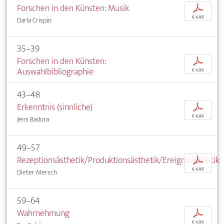
Forschen in den Künsten: Musik
p
€ 4,95
Darla Crispin
35–39
Forschen in den Künsten:
p
Auswahlbibliographie
€ 4,95
43–48
Erkenntnis (sinnliche)
p
€ 4,95
Jens Badura
49–57
Rezeptionsästhetik/Produktionsästhetik/Ereignisästhetik
p
€ 4,95
Dieter Mersch
59–64
Wahrnehmung
p
€ 4,95