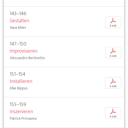
143–146
Gestalten
p
€ 4,95
Yana Milev
147–150
Improvisieren
p
€ 4,95
Alessandro Bertinetto
151–154
Installieren
p
€ 4,95
Elke Bippus
155–159
Inszenieren
p
€ 4,95
Patrick Primavesi