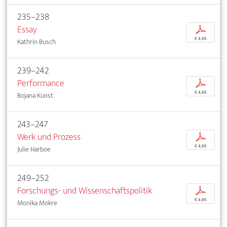
235–238
Essay
p
€ 4,95
Kathrin Busch
239–242
Performance
p
€ 4,95
Bojana Kunst
243–247
Werk und Prozess
p
€ 4,95
Julie Harboe
249–252
Forschungs- und Wissenschaftspolitik
p
€ 4,95
Monika Mokre