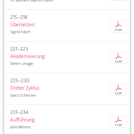
Ulf Bästlein, Valentin Gloor
215–218
Übersetzen
p
€ 4,95
Sigrid Adorf
221–223
Akademisierung
p
€ 4,95
Dieter Lesage
225–230
Dritter Zyklus
p
€ 4,95
Giaco Schiesser
231–234
Aufführung
p
€ 4,95
Julia Wehren