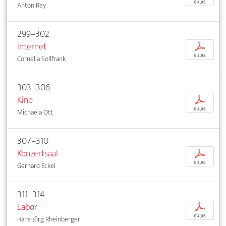
€ 4,95
Anton Rey
299–302
Internet
p
€ 4,95
Cornelia Sollfrank
303–306
Kino
p
€ 4,95
Michaela Ott
307–310
Konzertsaal
p
€ 4,95
Gerhard Eckel
311–314
Labor
p
€ 4,95
Hans-Jörg Rheinberger