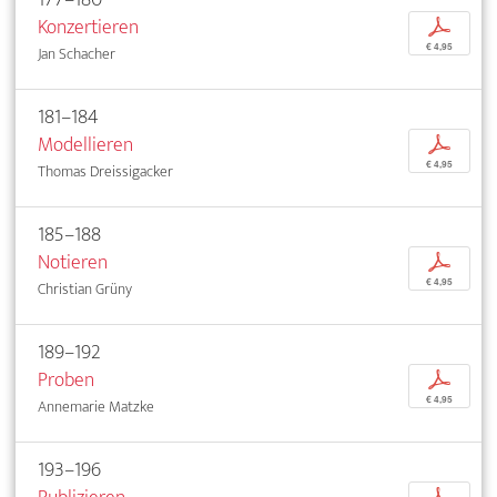
Konzertieren
p
€ 4,95
Jan Schacher
181–184
Modellieren
p
€ 4,95
Thomas Dreissigacker
185–188
Notieren
p
€ 4,95
Christian Grüny
189–192
Proben
p
€ 4,95
Annemarie Matzke
193–196