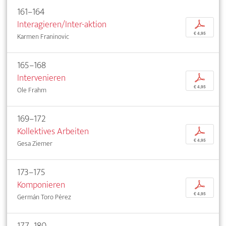
161–164
Interagieren/Inter-aktion
p
€ 4,95
Karmen Franinovic
165–168
Intervenieren
p
€ 4,95
Ole Frahm
169–172
Kollektives Arbeiten
p
€ 4,95
Gesa Ziemer
173–175
Komponieren
p
€ 4,95
Germán Toro Pérez
177–180