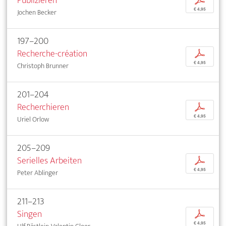
Publizieren
p
€ 4,95
Jochen Becker
197–200
Recherche-création
p
€ 4,95
Christoph Brunner
201–204
Recherchieren
p
€ 4,95
Uriel Orlow
205–209
Serielles Arbeiten
p
€ 4,95
Peter Ablinger
211–213
Singen
p
€ 4,95