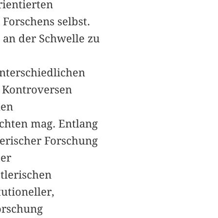
rientierten
 Forschens selbst.
g an der Schwelle zu
unterschiedlichen
e Kontroversen
len
achten mag. Entlang
lerischer Forschung
der
tlerischen
utioneller,
Forschung