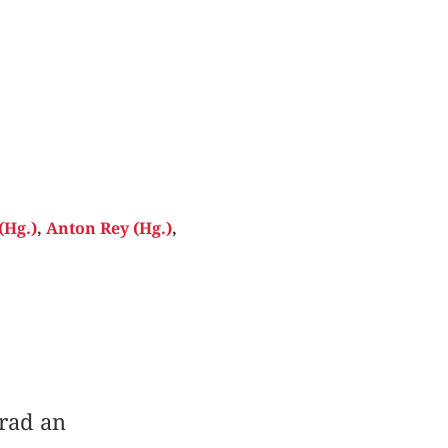
(Hg.)
,
Anton Rey (Hg.)
,
rad an