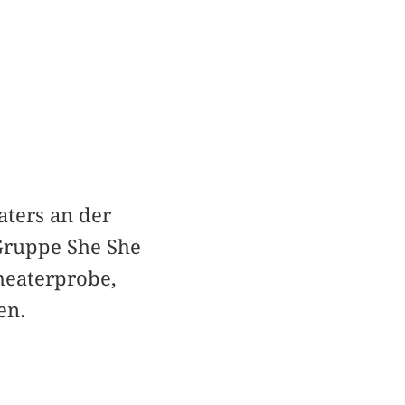
aters an der
Gruppe She She
heaterprobe,
en.