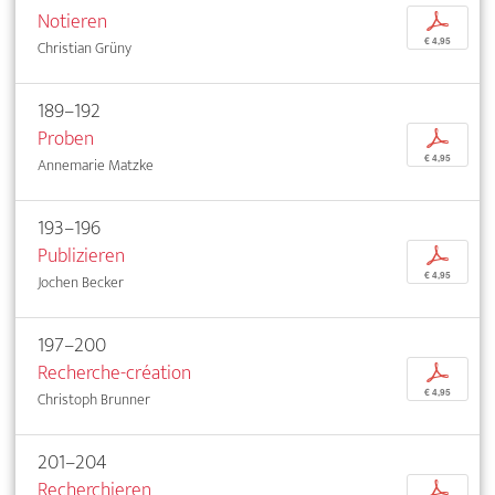
Notieren
p
€ 4,95
Christian Grüny
189–192
Proben
p
€ 4,95
Annemarie Matzke
193–196
Publizieren
p
€ 4,95
Jochen Becker
197–200
Recherche-création
p
€ 4,95
Christoph Brunner
201–204
Recherchieren
p