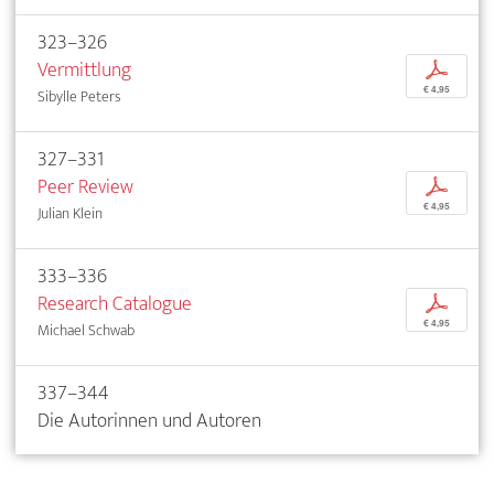
323–326
Vermittlung
p
€ 4,95
Sibylle Peters
327–331
Peer Review
p
€ 4,95
Julian Klein
333–336
Research Catalogue
p
€ 4,95
Michael Schwab
337–344
Die Autorinnen und Autoren