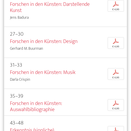
Forschen in den Künsten: Darstellende
p
Kunst
€ 4,95
Jens Badura
27–30
Forschen in den Künsten: Design
p
€ 4,95
Gerhard M. Buurman
31–33
Forschen in den Künsten: Musik
p
€ 4,95
Darla Crispin
35–39
Forschen in den Künsten:
p
Auswahlbibliographie
€ 4,95
43–48
Erkenntnis (sinnliche)
p