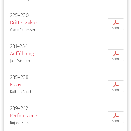
225–230
Dritter Zyklus
p
€ 4,95
Giaco Schiesser
231–234
Aufführung
p
€ 4,95
Julia Wehren
235–238
Essay
p
€ 4,95
Kathrin Busch
239–242
Performance
p
€ 4,95
Bojana Kunst