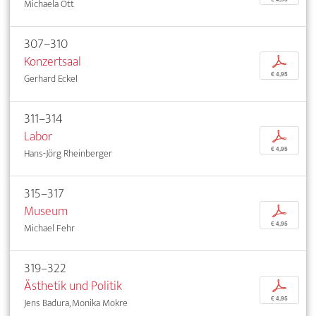
Michaela Ott
307–310
Konzertsaal
p
€ 4,95
Gerhard Eckel
311–314
Labor
p
€ 4,95
Hans-Jörg Rheinberger
315–317
Museum
p
€ 4,95
Michael Fehr
319–322
Ästhetik und Politik
p
€ 4,95
Jens Badura, Monika Mokre