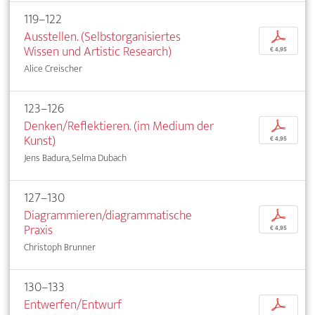
119–122
Ausstellen. (Selbstorganisiertes
p
Wissen und Artistic Research)
€ 4,95
Alice Creischer
123–126
Denken/Reflektieren. (im Medium der
p
Kunst)
€ 4,95
Jens Badura, Selma Dubach
127–130
Diagrammieren/diagrammatische
p
Praxis
€ 4,95
Christoph Brunner
130–133
Entwerfen/Entwurf
p