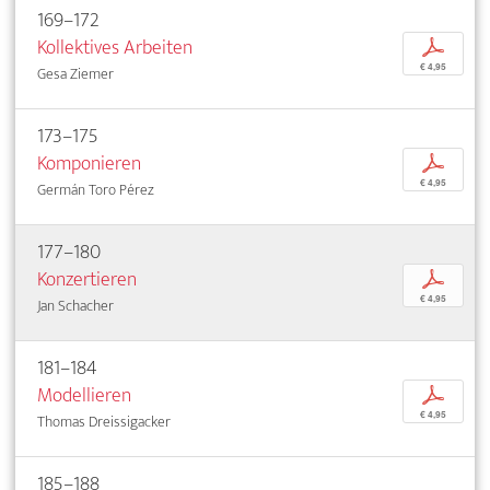
169–172
Kollektives Arbeiten
p
€ 4,95
Gesa Ziemer
173–175
Komponieren
p
€ 4,95
Germán Toro Pérez
177–180
Konzertieren
p
€ 4,95
Jan Schacher
181–184
Modellieren
p
€ 4,95
Thomas Dreissigacker
185–188