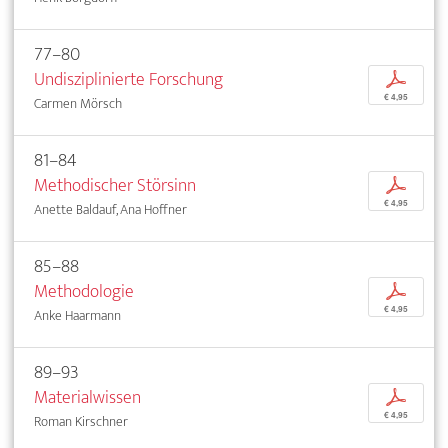
77–80
Undisziplinierte Forschung
p
€ 4,95
Carmen Mörsch
81–84
Methodischer Störsinn
p
€ 4,95
Anette Baldauf, Ana Hoffner
85–88
Methodologie
p
€ 4,95
Anke Haarmann
89–93
Materialwissen
p
€ 4,95
Roman Kirschner