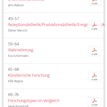
€ 4,95
Jens Badura
49–57
Rezeptionsästhetik/Produktionsästhetik/Ereignisästhetik
p
€ 4,95
Dieter Mersch
59–64
Wahrnehmung
p
€ 4,95
Eva Schürmann
65–68
Künstlerische Forschung
p
€ 4,95
Elke Bippus
69–76
Forschungstypen im Vergleich
p
€ 4,95
Henk Borgdorff