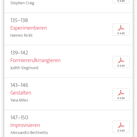
€ 4,95
Stephen Craig
135–138
Experimentieren
p
€ 4,95
Hannes Rickli
139–142
Formieren/Arrangieren
p
€ 4,95
Judith Siegmund
143–146
Gestalten
p
€ 4,95
Yana Milev
147–150
Improvisieren
p
€ 4,95
Alessandro Bertinetto