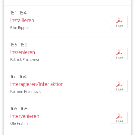
151–154
Installieren
p
€ 4,95
Elke Bippus
155–159
Inszenieren
p
€ 4,95
Patrick Primavesi
161–164
Interagieren/Inter-aktion
p
€ 4,95
Karmen Franinovic
165–168
Intervenieren
p
€ 4,95
Ole Frahm