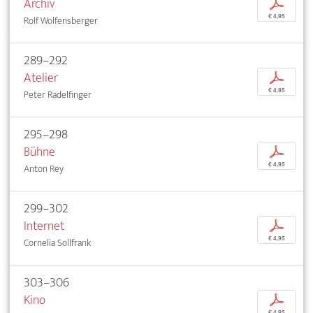
Archiv
p
€ 4,95
Rolf Wolfensberger
289–292
Atelier
p
€ 4,95
Peter Radelfinger
295–298
Bühne
p
€ 4,95
Anton Rey
299–302
Internet
p
€ 4,95
Cornelia Sollfrank
303–306
Kino
p
€ 4,95