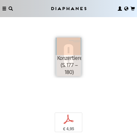
Diaphanes
Konzertieren
(S. 177 –
180)
p
€ 4,95