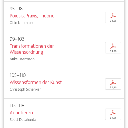
95–98
Poiesis, Praxis, Theorie
p
€ 4,95
Otto Neumaier
99–103
Transformationen der
p
Wissensordnung
€ 4,95
Anke Haarmann
105–110
Wissensformen der Kunst
p
€ 4,95
Christoph Schenker
113–118
Annotieren
p
€ 4,95
Scott DeLahunta