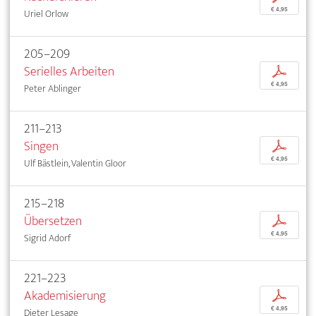
€ 4,95
Uriel Orlow
205–209
Serielles Arbeiten
p
€ 4,95
Peter Ablinger
211–213
Singen
p
€ 4,95
Ulf Bästlein, Valentin Gloor
215–218
Übersetzen
p
€ 4,95
Sigrid Adorf
221–223
Akademisierung
p
€ 4,95
Dieter Lesage