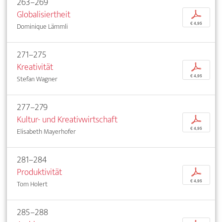
263–269
Globalisiertheit
p
€ 4,95
Dominique Lämmli
271–275
Kreativität
p
€ 4,95
Stefan Wagner
277–279
Kultur- und Kreativwirtschaft
p
€ 4,95
Elisabeth Mayerhofer
281–284
Produktivität
p
€ 4,95
Tom Holert
285–288