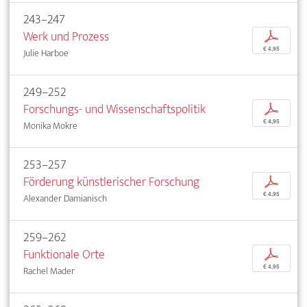
243–247
Werk und Prozess
p
€ 4,95
Julie Harboe
249–252
Forschungs- und Wissenschaftspolitik
p
€ 4,95
Monika Mokre
253–257
Förderung künstlerischer Forschung
p
€ 4,95
Alexander Damianisch
259–262
Funktionale Orte
p
€ 4,95
Rachel Mader