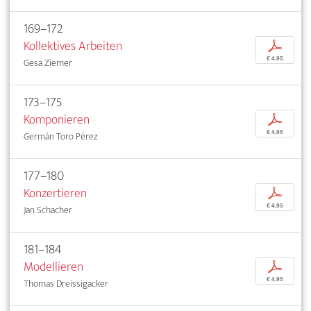
169–172
Kollektives Arbeiten
p
€ 4,95
Gesa Ziemer
173–175
Komponieren
p
€ 4,95
Germán Toro Pérez
177–180
Konzertieren
p
€ 4,95
Jan Schacher
181–184
Modellieren
p
€ 4,95
Thomas Dreissigacker