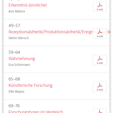
Erkenntnis (sinnliche)
p
€ 4,95
Jens Badura
49–57
Rezeptionsästhetik/Produktionsästhetik/Ereignisästhetik
p
€ 4,95
Dieter Mersch
59–64
Wahrnehmung
p
€ 4,95
Eva Schürmann
65–68
Künstlerische Forschung
p
€ 4,95
Elke Bippus
69–76
Forschungstypen im Vergleich
p