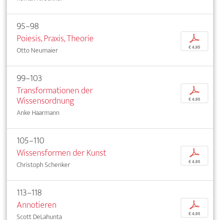
95–98
Poiesis, Praxis, Theorie
p
€ 4,95
Otto Neumaier
99–103
Transformationen der
p
Wissensordnung
€ 4,95
Anke Haarmann
105–110
Wissensformen der Kunst
p
€ 4,95
Christoph Schenker
113–118
Annotieren
p
€ 4,95
Scott DeLahunta