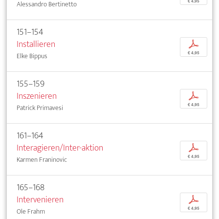
€ 4,95
Alessandro Bertinetto
151–154
Installieren
p
€ 4,95
Elke Bippus
155–159
Inszenieren
p
€ 4,95
Patrick Primavesi
161–164
Interagieren/Inter-aktion
p
€ 4,95
Karmen Franinovic
165–168
Intervenieren
p
€ 4,95
Ole Frahm