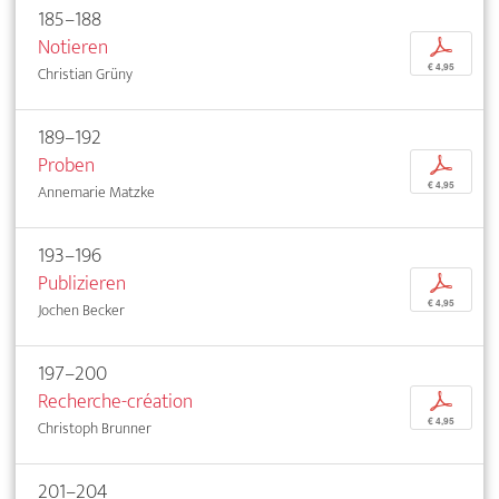
185–188
Notieren
p
€ 4,95
Christian Grüny
189–192
Proben
p
€ 4,95
Annemarie Matzke
193–196
Publizieren
p
€ 4,95
Jochen Becker
197–200
Recherche-création
p
€ 4,95
Christoph Brunner
201–204