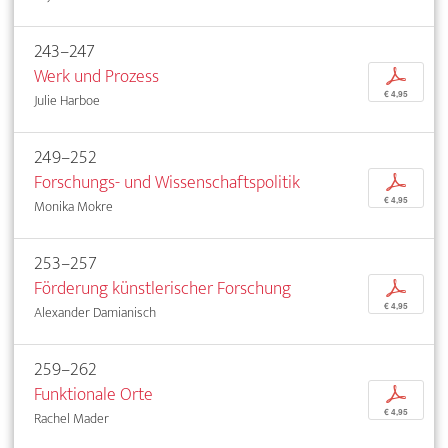
243–247
Werk und Prozess
p
€ 4,95
Julie Harboe
249–252
Forschungs- und Wissenschaftspolitik
p
€ 4,95
Monika Mokre
253–257
Förderung künstlerischer Forschung
p
€ 4,95
Alexander Damianisch
259–262
Funktionale Orte
p
€ 4,95
Rachel Mader