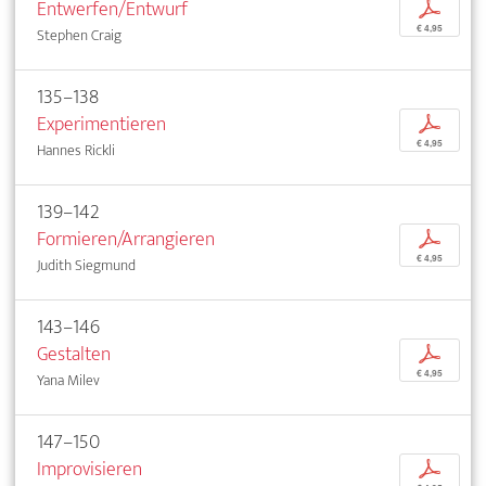
Entwerfen/Entwurf
p
€ 4,95
Stephen Craig
135–138
Experimentieren
p
€ 4,95
Hannes Rickli
139–142
Formieren/Arrangieren
p
€ 4,95
Judith Siegmund
143–146
Gestalten
p
€ 4,95
Yana Milev
147–150
Improvisieren
p