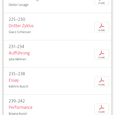
€ 4,95
Dieter Lesage
225–230
Dritter Zyklus
p
€ 4,95
Giaco Schiesser
231–234
Aufführung
p
€ 4,95
Julia Wehren
235–238
Essay
p
€ 4,95
Kathrin Busch
239–242
Performance
p
€ 4,95
Bojana Kunst