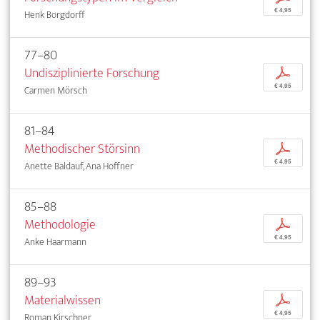
€ 4,95
Henk Borgdorff
77–80
Undisziplinierte Forschung
p
€ 4,95
Carmen Mörsch
81–84
Methodischer Störsinn
p
€ 4,95
Anette Baldauf, Ana Hoffner
85–88
Methodologie
p
€ 4,95
Anke Haarmann
89–93
Materialwissen
p
€ 4,95
Roman Kirschner