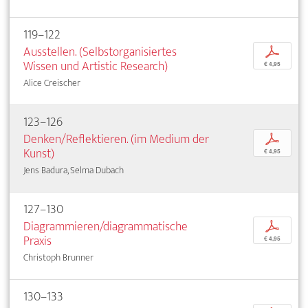
119–122
Ausstellen. (Selbstorganisiertes
p
Wissen und Artistic Research)
€ 4,95
Alice Creischer
123–126
Denken/Reflektieren. (im Medium der
p
Kunst)
€ 4,95
Jens Badura, Selma Dubach
127–130
Diagrammieren/diagrammatische
p
Praxis
€ 4,95
Christoph Brunner
130–133