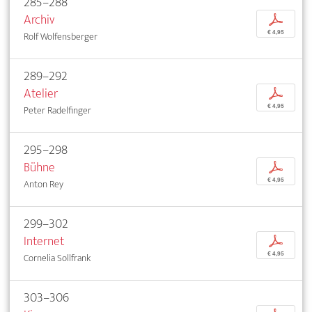
285–288
Archiv
p
€ 4,95
Rolf Wolfensberger
289–292
Atelier
p
€ 4,95
Peter Radelfinger
295–298
Bühne
p
€ 4,95
Anton Rey
299–302
Internet
p
€ 4,95
Cornelia Sollfrank
303–306