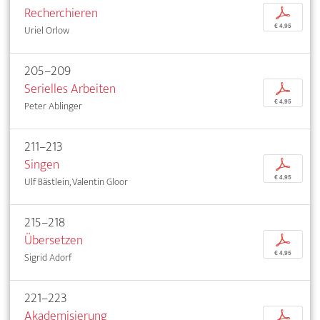
Recherchieren
p
€ 4,95
Uriel Orlow
205–209
Serielles Arbeiten
p
€ 4,95
Peter Ablinger
211–213
Singen
p
€ 4,95
Ulf Bästlein, Valentin Gloor
215–218
Übersetzen
p
€ 4,95
Sigrid Adorf
221–223
Akademisierung
p