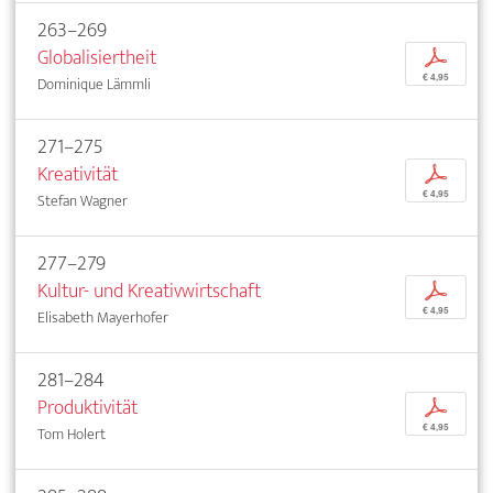
263–269
Globalisiertheit
p
€ 4,95
Dominique Lämmli
271–275
Kreativität
p
€ 4,95
Stefan Wagner
277–279
Kultur- und Kreativwirtschaft
p
€ 4,95
Elisabeth Mayerhofer
281–284
Produktivität
p
€ 4,95
Tom Holert