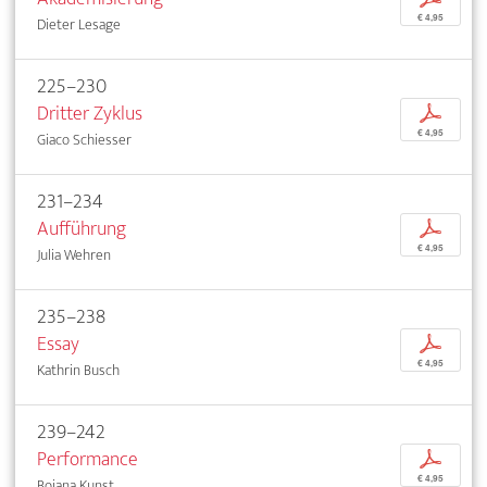
€ 4,95
Dieter Lesage
225–230
Dritter Zyklus
p
€ 4,95
Giaco Schiesser
231–234
Aufführung
p
€ 4,95
Julia Wehren
235–238
Essay
p
€ 4,95
Kathrin Busch
239–242
Performance
p
€ 4,95
Bojana Kunst