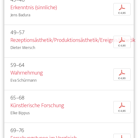
Erkenntnis (sinnliche)
p
€ 4,95
Jens Badura
49–57
Rezeptionsästhetik/Produktionsästhetik/Ereignisästhetik
p
€ 4,95
Dieter Mersch
59–64
Wahrnehmung
p
€ 4,95
Eva Schürmann
65–68
Künstlerische Forschung
p
€ 4,95
Elke Bippus
69–76