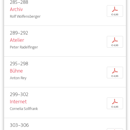
285–288
Archiv
p
€ 4,95
Rolf Wolfensberger
289–292
Atelier
p
€ 4,95
Peter Radelfinger
295–298
Bühne
p
€ 4,95
Anton Rey
299–302
Internet
p
€ 4,95
Cornelia Sollfrank
303–306