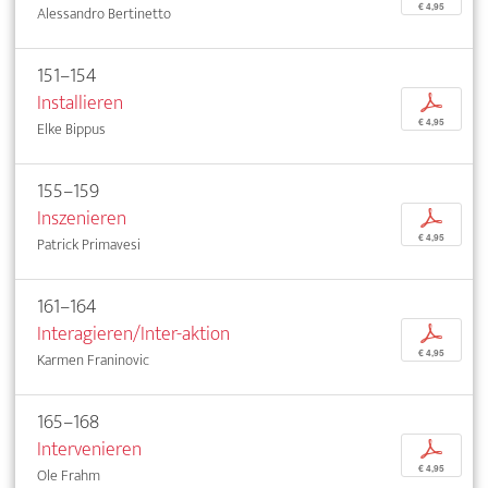
€ 4,95
Alessandro Bertinetto
151–154
Installieren
p
€ 4,95
Elke Bippus
155–159
Inszenieren
p
€ 4,95
Patrick Primavesi
161–164
Interagieren/Inter-aktion
p
€ 4,95
Karmen Franinovic
165–168
Intervenieren
p
€ 4,95
Ole Frahm