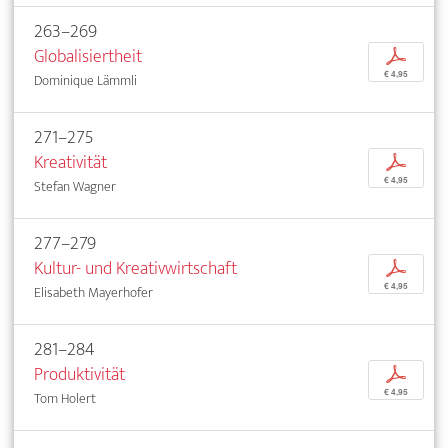
263–269
Globalisiertheit
p
€ 4,95
Dominique Lämmli
271–275
Kreativität
p
€ 4,95
Stefan Wagner
277–279
Kultur- und Kreativwirtschaft
p
€ 4,95
Elisabeth Mayerhofer
281–284
Produktivität
p
€ 4,95
Tom Holert