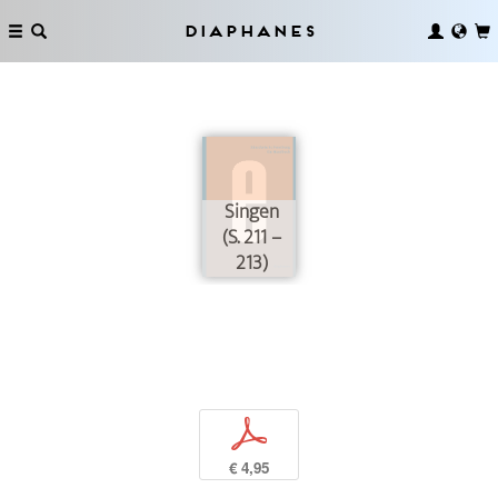
Diaphanes
Singen
(S. 211 –
213)
p
€ 4,95