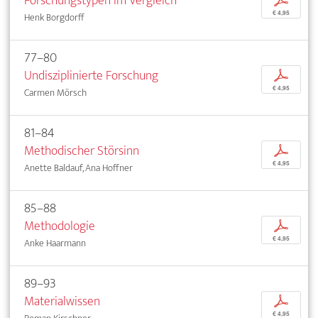
Forschungstypen im Vergleich
p
€ 4,95
Henk Borgdorff
77–80
Undisziplinierte Forschung
p
€ 4,95
Carmen Mörsch
81–84
Methodischer Störsinn
p
€ 4,95
Anette Baldauf, Ana Hoffner
85–88
Methodologie
p
€ 4,95
Anke Haarmann
89–93
Materialwissen
p
€ 4,95