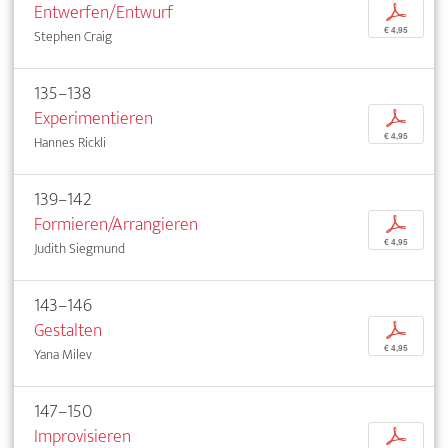
Entwerfen/Entwurf
p
€ 4,95
Stephen Craig
135–138
Experimentieren
p
€ 4,95
Hannes Rickli
139–142
Formieren/Arrangieren
p
€ 4,95
Judith Siegmund
143–146
Gestalten
p
€ 4,95
Yana Milev
147–150
Improvisieren
p