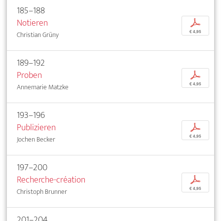
185–188
Notieren
p
€ 4,95
Christian Grüny
189–192
Proben
p
€ 4,95
Annemarie Matzke
193–196
Publizieren
p
€ 4,95
Jochen Becker
197–200
Recherche-création
p
€ 4,95
Christoph Brunner
201–204