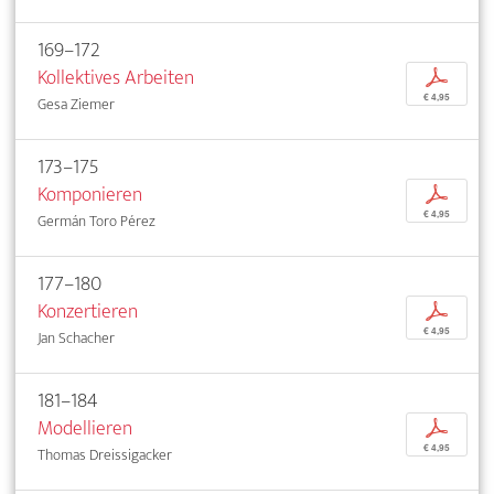
169–172
Kollektives Arbeiten
p
€ 4,95
Gesa Ziemer
173–175
Komponieren
p
€ 4,95
Germán Toro Pérez
177–180
Konzertieren
p
€ 4,95
Jan Schacher
181–184
Modellieren
p
€ 4,95
Thomas Dreissigacker