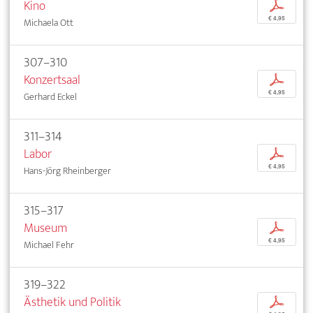
Kino
p
€ 4,95
Michaela Ott
307–310
Konzertsaal
p
€ 4,95
Gerhard Eckel
311–314
Labor
p
€ 4,95
Hans-Jörg Rheinberger
315–317
Museum
p
€ 4,95
Michael Fehr
319–322
Ästhetik und Politik
p