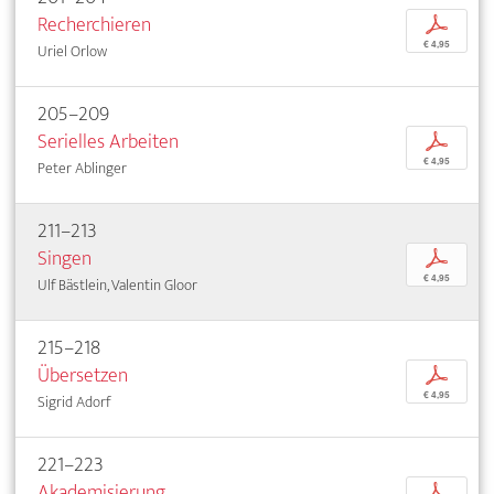
Recherchieren
p
€ 4,95
Uriel Orlow
205–209
Serielles Arbeiten
p
€ 4,95
Peter Ablinger
211–213
Singen
p
€ 4,95
Ulf Bästlein, Valentin Gloor
215–218
Übersetzen
p
€ 4,95
Sigrid Adorf
221–223
Akademisierung
p