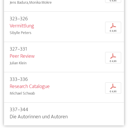
€ 4,95
Jens Badura, Monika Mokre
323–326
Vermittlung
p
€ 4,95
Sibylle Peters
327–331
Peer Review
p
€ 4,95
Julian Klein
333–336
Research Catalogue
p
€ 4,95
Michael Schwab
337–344
Die Autorinnen und Autoren