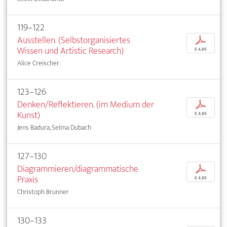
119–122
Ausstellen. (Selbstorganisiertes
p
Wissen und Artistic Research)
€ 4,95
Alice Creischer
123–126
Denken/Reflektieren. (im Medium der
p
Kunst)
€ 4,95
Jens Badura, Selma Dubach
127–130
Diagrammieren/diagrammatische
p
Praxis
€ 4,95
Christoph Brunner
130–133