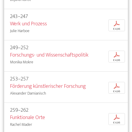
243–247
Werk und Prozess
p
€ 4,95
Julie Harboe
249–252
Forschungs- und Wissenschaftspolitik
p
€ 4,95
Monika Mokre
253–257
Förderung künstlerischer Forschung
p
€ 4,95
Alexander Damianisch
259–262
Funktionale Orte
p
€ 4,95
Rachel Mader