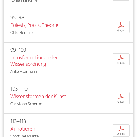
Roman Kirschner
95–98
Poiesis, Praxis, Theorie
p
€ 4,95
Otto Neumaier
99–103
Transformationen der
p
Wissensordnung
€ 4,95
Anke Haarmann
105–110
Wissensformen der Kunst
p
€ 4,95
Christoph Schenker
113–118
Annotieren
p
€ 4,95
Scott DeLahunta