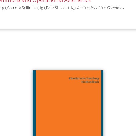
.), Cornelia Sollfrank (Hg.), Felix Stalder (Hg.),
Aesthetics of the Commons