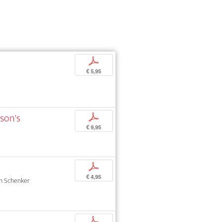
p
€ 5,95
sson's
p
€ 9,95
p
€ 4,95
oph Schenker
p