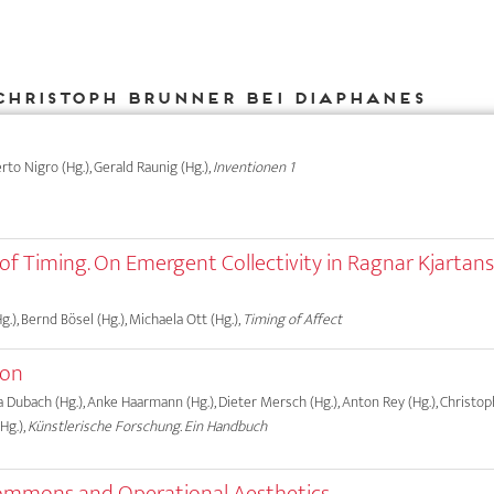
Christoph Brunner bei DIAPHANES
erto Nigro (Hg.), Gerald Raunig (Hg.),
Inventionen 1
s of Timing. On Emergent Collectivity in Ragnar Kjartan
.), Bernd Bösel (Hg.), Michaela Ott (Hg.),
Timing of Affect
ion
ma Dubach (Hg.), Anke Haarmann (Hg.), Dieter Mersch (Hg.), Anton Rey (Hg.), Christ
Hg.),
Künstlerische Forschung. Ein Handbuch
mmons and Operational Aesthetics