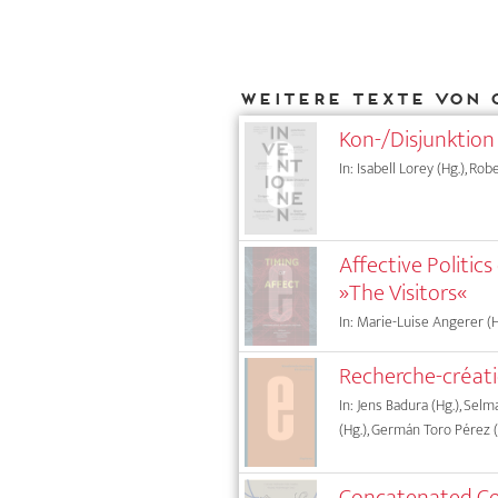
Weitere Texte von 
Kon-/Disjunktion
In: Isabell Lorey (Hg.), Rob
Affective Politic
»The Visitors«
In: Marie-Luise Angerer (Hg
Recherche-créat
In: Jens Badura (Hg.), Sel
(Hg.), Germán Toro Pérez (
Concatenated Co