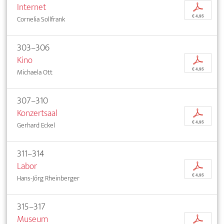
Internet
p
€ 4,95
Cornelia Sollfrank
303–306
Kino
p
€ 4,95
Michaela Ott
307–310
Konzertsaal
p
€ 4,95
Gerhard Eckel
311–314
Labor
p
€ 4,95
Hans-Jörg Rheinberger
315–317
Museum
p