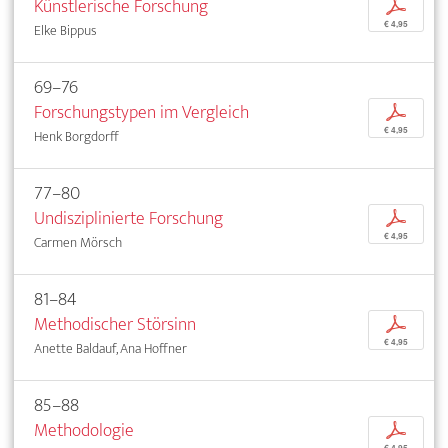
Künstlerische Forschung
p
€ 4,95
Elke Bippus
69–76
Forschungstypen im Vergleich
p
€ 4,95
Henk Borgdorff
77–80
Undisziplinierte Forschung
p
€ 4,95
Carmen Mörsch
81–84
Methodischer Störsinn
p
€ 4,95
Anette Baldauf, Ana Hoffner
85–88
Methodologie
p
€ 4,95