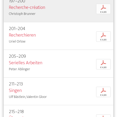
197–200
Recherche-création
p
€ 4,95
Christoph Brunner
201–204
Recherchieren
p
€ 4,95
Uriel Orlow
205–209
Serielles Arbeiten
p
€ 4,95
Peter Ablinger
211–213
Singen
p
€ 4,95
Ulf Bästlein, Valentin Gloor
215–218