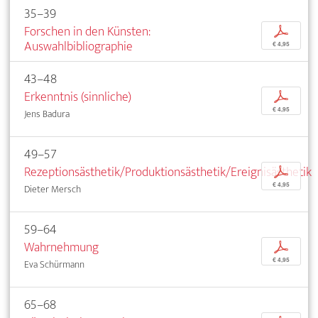
35–39
Forschen in den Künsten:
p
Auswahlbibliographie
€ 4,95
43–48
Erkenntnis (sinnliche)
p
€ 4,95
Jens Badura
49–57
Rezeptionsästhetik/Produktionsästhetik/Ereignisästhetik
p
€ 4,95
Dieter Mersch
59–64
Wahrnehmung
p
€ 4,95
Eva Schürmann
65–68