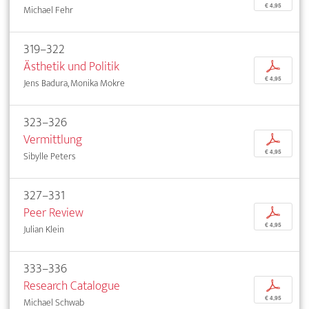
€ 4,95
Michael Fehr
319–322
Ästhetik und Politik
p
€ 4,95
Jens Badura, Monika Mokre
323–326
Vermittlung
p
€ 4,95
Sibylle Peters
327–331
Peer Review
p
€ 4,95
Julian Klein
333–336
Research Catalogue
p
€ 4,95
Michael Schwab