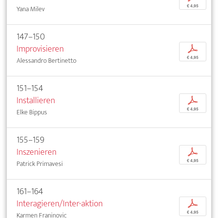
€ 4,95
Yana Milev
147–150
Improvisieren
p
€ 4,95
Alessandro Bertinetto
151–154
Installieren
p
€ 4,95
Elke Bippus
155–159
Inszenieren
p
€ 4,95
Patrick Primavesi
161–164
Interagieren/Inter-aktion
p
€ 4,95
Karmen Franinovic