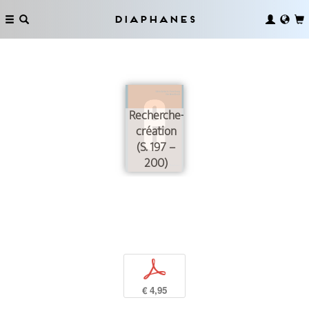
Diaphanes
Recherche-
création
(S. 197 –
200)
p
€ 4,95