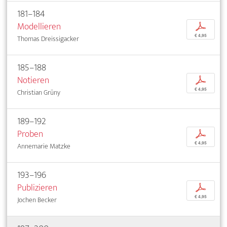
181–184
Modellieren
p
€ 4,95
Thomas Dreissigacker
185–188
Notieren
p
€ 4,95
Christian Grüny
189–192
Proben
p
€ 4,95
Annemarie Matzke
193–196
Publizieren
p
€ 4,95
Jochen Becker