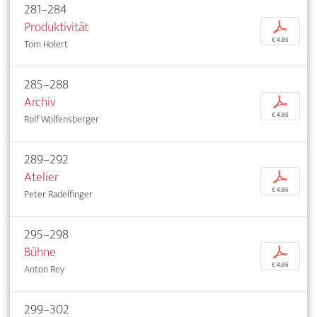
281–284
Produktivität
p
€ 4,95
Tom Holert
285–288
Archiv
p
€ 4,95
Rolf Wolfensberger
289–292
Atelier
p
€ 4,95
Peter Radelfinger
295–298
Bühne
p
€ 4,95
Anton Rey
299–302