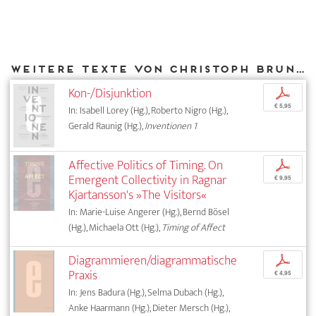
Weitere Texte von Christoph Brunner bei DIAPHANES
Kon-/Disjunktion
p
€ 5,95
In: Isabell Lorey (Hg.), Roberto Nigro (Hg.),
Gerald Raunig (Hg.),
Inventionen 1
Affective Politics of Timing. On
p
Emergent Collectivity in Ragnar
€ 9,95
Kjartansson's »The Visitors«
In: Marie-Luise Angerer (Hg.), Bernd Bösel
(Hg.), Michaela Ott (Hg.),
Timing of Affect
Diagrammieren/diagrammatische
p
Praxis
€ 4,95
In: Jens Badura (Hg.), Selma Dubach (Hg.),
Anke Haarmann (Hg.), Dieter Mersch (Hg.),