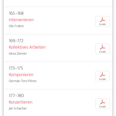
165–168
Intervenieren
p
€ 4,95
Ole Frahm
169–172
Kollektives Arbeiten
p
€ 4,95
Gesa Ziemer
173–175
Komponieren
p
€ 4,95
Germán Toro Pérez
177–180
Konzertieren
p
€ 4,95
Jan Schacher