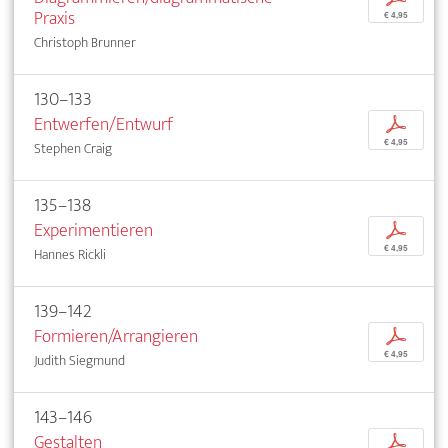
Praxis
€ 4,95
Christoph Brunner
130–133
Entwerfen/Entwurf
p
€ 4,95
Stephen Craig
135–138
Experimentieren
p
€ 4,95
Hannes Rickli
139–142
Formieren/Arrangieren
p
€ 4,95
Judith Siegmund
143–146
Gestalten
p