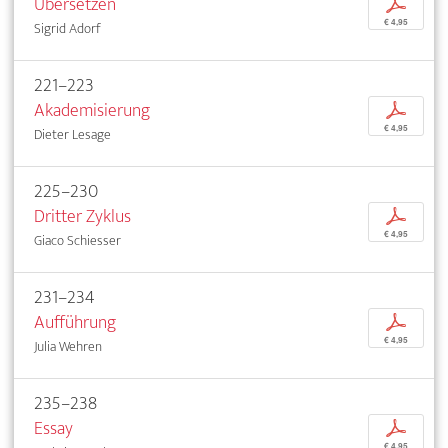
Übersetzen
p
€ 4,95
Sigrid Adorf
221–223
Akademisierung
p
€ 4,95
Dieter Lesage
225–230
Dritter Zyklus
p
€ 4,95
Giaco Schiesser
231–234
Aufführung
p
€ 4,95
Julia Wehren
235–238
Essay
p
€ 4,95