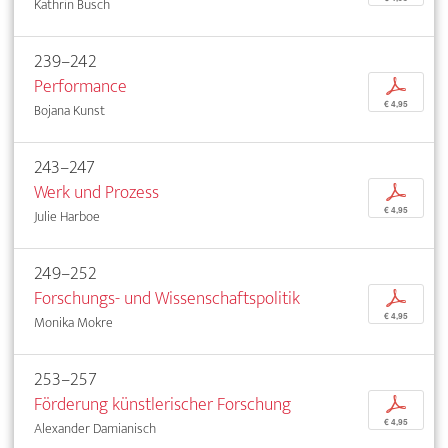
Kathrin Busch
239–242
Performance
p
€ 4,95
Bojana Kunst
243–247
Werk und Prozess
p
€ 4,95
Julie Harboe
249–252
Forschungs- und Wissenschaftspolitik
p
€ 4,95
Monika Mokre
253–257
Förderung künstlerischer Forschung
p
€ 4,95
Alexander Damianisch