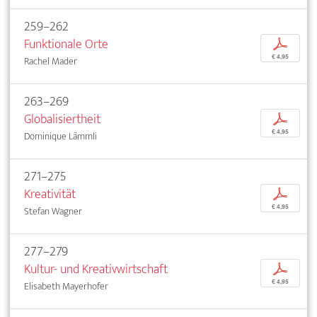
259–262
Funktionale Orte
p
€ 4,95
Rachel Mader
263–269
Globalisiertheit
p
€ 4,95
Dominique Lämmli
271–275
Kreativität
p
€ 4,95
Stefan Wagner
277–279
Kultur- und Kreativwirtschaft
p
€ 4,95
Elisabeth Mayerhofer