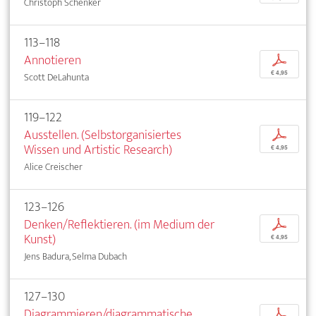
Christoph Schenker
113–118
Annotieren
p
€ 4,95
Scott DeLahunta
119–122
Ausstellen. (Selbstorganisiertes
p
Wissen und Artistic Research)
€ 4,95
Alice Creischer
123–126
Denken/Reflektieren. (im Medium der
p
Kunst)
€ 4,95
Jens Badura, Selma Dubach
127–130
Diagrammieren/diagrammatische
p