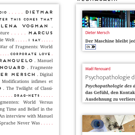
. . . . .
Dietmar
dio
ter This Comes That
Elena Vogman
.
Dieter Mersch
. . . . .
Marcus
ture
. . . . .
. . . . .
ie Welt
I say
Der Maschine bleibt j
War of Fragments: World
EN
. . . .
.
Corporate Love
ranquelo
. Manuel
nouard
. Fragmente
Maël Renouard
ter Mersch
. Digital
Psychopathologie d
Modifications infimes et
Psychopathologie des 
d
. The Twilight of Classi­
das Gefühl, den Kontak
. . . . .
. . . . .
Drag-nets
Ausdehnung zu verlier
gmenten: World Versus
ing Time and Belief in the
An interview with Manuel
. . . . .
 Sprache Never Was