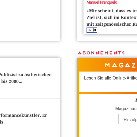
Manuel Franquelo
»Mir scheint, dass es 
Ziel ist, sich im Kon
mit zeitgenössischer 
EN
Abonnements
Magaz
Publizist zu ästhetischen
Lesen Sie alle Online-Arti
bis 2000...
Magazinaus
rformancekünstler. Er
is.