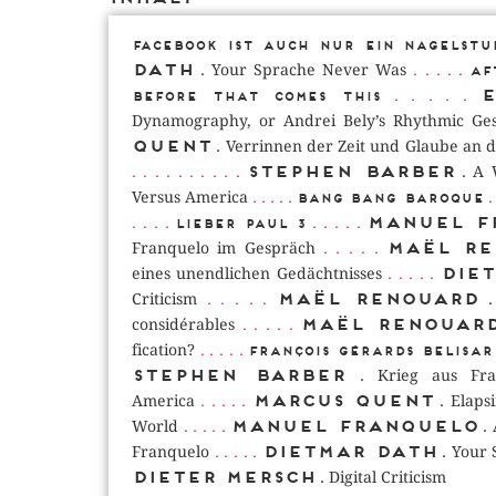
Facebook ist auch nur ein Nagelstu
. . . . .
Dath
. Your Sprache Never Was
Af
. . . . .
Before That Comes This
Dynamography, or Andrei Bely’s Rhythmic Ges
Quent
. Verrinnen der Zeit und Glaube an d
. . . . .
. . . . .
Stephen Barber
. A 
. . . . .
. 
Versus America
Bang Bang Baroque
. . . .
. . . . .
Manuel F
Lieber Paul 3
. . . . .
Maël Re
Franquelo im Gespräch
. . . . .
Die
eines unendlichen Gedächtnisses
. . . . .
Maël Renouard
Criticism
. 
. . . . .
Maël Renouar
considérables
. . . . .
fication?
François Gérards BELISAR
Stephen Barber
. Krieg aus Fra
. . . . .
Marcus Quent
America
. Elaps
. . . . .
Manuel Franquelo
World
. 
. . . . .
Dietmar Dath
Franquelo
. Your
Dieter Mersch
. Digital Criticism